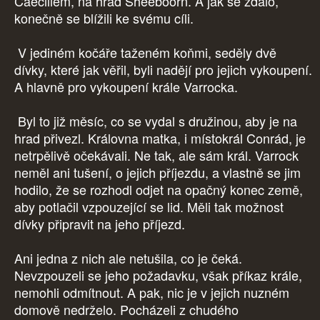
Caeciliem, na hrad Sheeboorn. A jak se zdálo,
konečně se blížili ke svému cíli.
V jediném kočáře taženém koňmi, seděly dvě
dívky, které jak věřil, byli nadějí pro jejich vykoupení.
A hlavně pro vykoupení krále Varrocka.
Byl to již měsíc, co se vydal s družinou, aby je na
hrad přivezl. Královna matka, i místokrál Conrád, je
netrpělivě očekávali. Ne tak, ale sám král. Varrock
neměl ani tušení, o jejich příjezdu, a vlastně se jim
hodilo, že se rozhodl odjet na opačný konec země,
aby potlačil vzpouzející se lid. Měli tak možnost
dívky připravit na jeho příjezd.
Ani jedna z nich ale netušila, co je čeká.
Nevzpouzeli se jeho požadavku, však příkaz krále,
nemohli odmítnout. A pak, nic je v jejich nuzném
domově nedrželo. Pocházeli z chudého