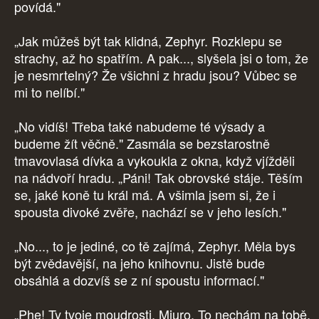
povídá."
„Jak můžeš být tak klidná, Zephyr. Rozklepu se
strachy, až ho spatřím. A pak..., slyšela jsi o tom, že
je nesmrtelný? Že všichni z hradu jsou? Vůbec se
mi to nelíbí."
„No vidíš! Třeba také nabudeme té výsady a
budeme žít věčně." Zasmála se bezstarostně
tmavovlasá dívka a vykoukla z okna, když vjížděli
na nádvoří hradu. „Páni! Tak obrovské stáje. Těším
se, jaké koně tu král má. A všimla jsem si, že i
spousta divoké zvěře, nachází se v jeho lesích."
„No..., to je jediné, co tě zajímá, Zephyr. Měla bys
být zvědavější, na jeho knihovnu. Jistě bude
obsáhlá a dozvíš se z ní spoustu informací."
„Phe! Ty tvoje moudrosti, Miuro. To nechám na tobě.