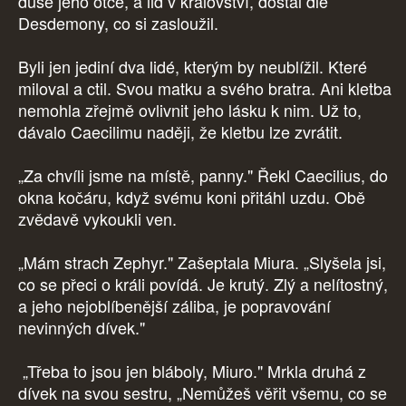
duše jeho otce, a lid v království, dostal dle
Desdemony, co si zasloužil.
Byli jen jediní dva lidé, kterým by neublížil. Které
miloval a ctil. Svou matku a svého bratra. Ani kletba
nemohla zřejmě ovlivnit jeho lásku k nim. Už to,
dávalo Caecilimu naději, že kletbu lze zvrátit.
„Za chvíli jsme na místě, panny." Řekl Caecilius, do
okna kočáru, když svému koni přitáhl uzdu. Obě
zvědavě vykoukli ven.
„Mám strach Zephyr." Zašeptala Miura. „Slyšela jsi,
co se přeci o králi povídá. Je krutý. Zlý a nelítostný,
a jeho nejoblíbenější záliba, je popravování
nevinných dívek."
„Třeba to jsou jen bláboly, Miuro." Mrkla druhá z
dívek na svou sestru, „Nemůžeš věřit všemu, co se