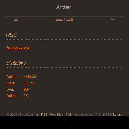
Archiv
<<
srpen
/
2026
>>
RSS
Přehled zdrojů
Statistiky
Celkem:
445230
Měsíc:
17122
Den:
894
Online:
15
© 2026 eStránky.cz
|
RSS
|
WebSlice
|
Tisk
|
Aktualizováno: 7. 8. 2026
|
Nahoru
↑