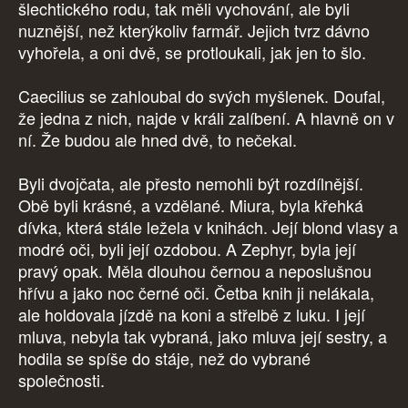
šlechtického rodu, tak měli vychování, ale byli
nuznější, než kterýkoliv farmář. Jejich tvrz dávno
vyhořela, a oni dvě, se protloukali, jak jen to šlo.
Caecilius se zahloubal do svých myšlenek. Doufal,
že jedna z nich, najde v králi zalíbení. A hlavně on v
ní. Že budou ale hned dvě, to nečekal.
Byli dvojčata, ale přesto nemohli být rozdílnější.
Obě byli krásné, a vzdělané. Miura, byla křehká
dívka, která stále ležela v knihách. Její blond vlasy a
modré oči, byli její ozdobou. A Zephyr, byla její
pravý opak. Měla dlouhou černou a neposlušnou
hřívu a jako noc černé oči. Četba knih ji nelákala,
ale holdovala jízdě na koni a střelbě z luku. I její
mluva, nebyla tak vybraná, jako mluva její sestry, a
hodila se spíše do stáje, než do vybrané
společnosti.