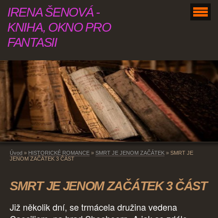
IRENA ŠENOVÁ -
KNIHA, OKNO PRO
FANTASII
Úvod
»
HISTORICKÉ ROMANCE
»
SMRT JE JENOM ZAČÁTEK
»
SMRT JE
JENOM ZAČÁTEK 3 ČÁST
SMRT JE JENOM ZAČÁTEK 3 ČÁST
Již několik dní, se trmácela družina vedena