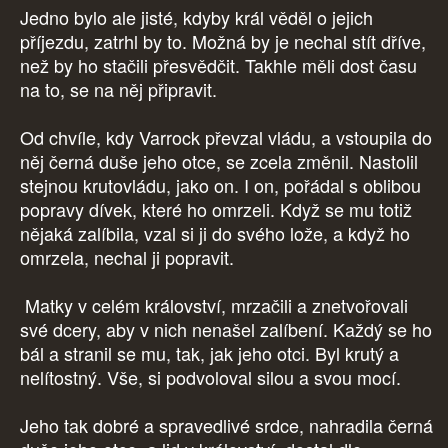
Jedno bylo ale jisté, kdyby král věděl o jejich
příjezdu, zatrhl by to. Možná by je nechal stít dříve,
než by ho stačili přesvědčit. Takhle měli dost času
na to, se na něj připravit.
Od chvíle, kdy Varrock převzal vládu, a vstoupila do
něj černá duše jeho otce, se zcela změnil. Nastolil
stejnou krutovládu, jako on. I on, pořádal s oblibou
popravy dívek, které ho omrzeli. Když se mu totiž
nějaká zalíbila, vzal si ji do svého lože, a když ho
omrzela, nechal ji popravit.
Matky v celém království, mrzačili a znetvořovali
své dcery, aby v nich nenašel zalíbení. Každý se ho
bál a stranil se mu, tak, jak jeho otci. Byl krutý a
nelítostný. Vše, si podvoloval silou a svou mocí.
Jeho tak dobré a spravedlivé srdce, nahradila černá