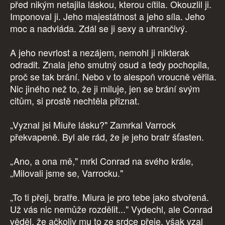
před nikým netajila láskou, kterou cítila. Okouzlil ji.
Imponoval ji. Jeho majestátnost a jeho síla. Jeho
moc a nadvláda. Zdál se ji sexy a uhrančivý.
A jeho nevrlost a nezájem, nemohl ji nikterak
odradit. Znala jeho smutný osud a tedy pochopila,
proč se tak brání. Nebo v to alespoň vroucně věřila.
Nic jiného než to, že ji miluje, jen se brání svým
citům, si prostě nechtěla přiznat.
„Vyznal jsi Miuře lásku?" Zamrkal Varrock
překvapeně. Byl ale rád, že je jeho bratr šťasten.
„Ano, a ona mě," mrkl Conrad na svého krále,
„Milovali jsme se, Varrocku."
„To ti přeji, bratře. Miura je pro tebe jako stvořená.
Už vás nic nemůže rozdělit..." Vydechl, ale Conrad
věděl, že ačkoliv mu to ze srdce přeje, však vzal