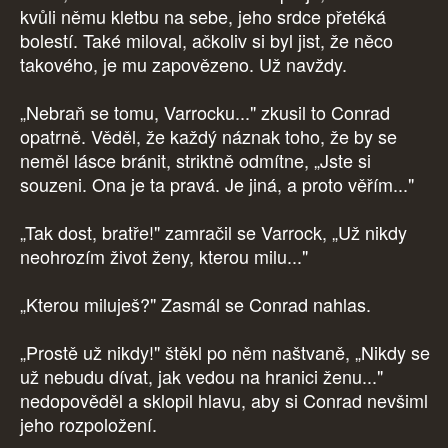
kvůli němu kletbu na sebe, jeho srdce přetéká
bolestí. Také miloval, ačkoliv si byl jist, že něco
takového, je mu zapovězeno. Už navždy.
„Nebraň se tomu, Varrocku..." zkusil to Conrad
opatrně. Věděl, že každý náznak toho, že by se
neměl lásce bránit, striktně odmítne, „Jste si
souzeni. Ona je ta pravá. Je jiná, a proto věřím..."
„Tak dost, bratře!" zamračil se Varrock, „Už nikdy
neohrozím život ženy, kterou milu..."
„Kterou miluješ?" Zasmál se Conrad nahlas.
„Prostě už nikdy!" štěkl po něm naštvaně, „Nikdy se
už nebudu dívat, jak vedou na hranici ženu..."
nedopověděl a sklopil hlavu, aby si Conrad nevšiml
jeho rozpoložení.