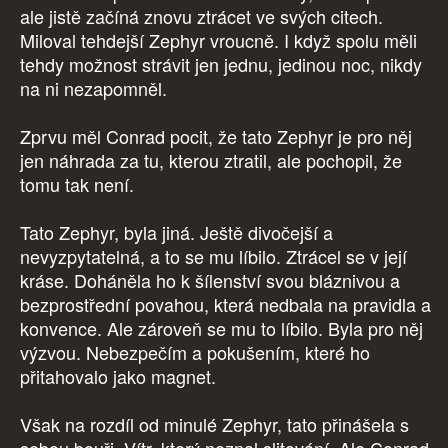
ale jistě začíná znovu ztrácet ve svých citech.
Miloval tehdejší Zephyr vroucně. I když spolu měli
tehdy možnost strávit jen jednu, jedinou noc, nikdy
na ni nezapomněl.
Zprvu měl Conrad pocit, že tato Zephyr je pro něj
jen náhrada za tu, kterou ztratil, ale pochopil, že
tomu tak není.
Tato Zephyr, byla jiná. Ještě divočejší a
nevyzpytatelná, a to se mu líbilo. Ztrácel se v její
kráse. Doháněla ho k šílenství svou bláznivou a
bezprostřední povahou, která nedbala na pravidla a
konvence. Ale zároveň se mu to líbilo. Byla pro něj
výzvou. Nebezpečím a pokušením, které ho
přitahovalo jako magnet.
Však na rozdíl od minulé Zephyr, tato přinášela s