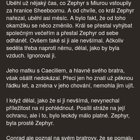
Uběhl už nějaký čas, co Zephyr s Miurou vstoupily
za hranice Sheeboornu. A od chvíle, co král Zephyr
nařezal, uběhl asi měsíc. A bylo fakt, že od toho
okamžiku se něco změnilo. Král se přestal vyhýbat
společným večeřím a přestal Zephyr od sebe
odhánět. Ovšem také si ji ale nevšímal. Ačkoliv
seděla třeba naproti němu, dělal, jako by byla
vzduch. Ignoroval ji.
Jeho matku s Caeciliem, a hlavně svého bratra,
však ošálit nedokázal. Přeci jen ho znali už pěknou
řádku let, a změna v jeho chování, nemohla jim ujít.
I když dělal, jako že si ji nevšímá, nevynechal
příležitost na ni pohlédnout. Posílil stráže na její
ochranu, ale i to, bylo leckdy málo platné. Zephyr,
byla prostě Zephyr.
Conrad ale poznal na svém bratrovy, že se pomalu