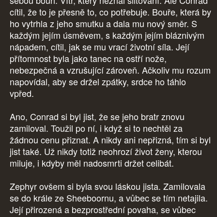
sebou bouři. Vítr, který neznal slitování. Ale Conrad
cítil, že to je přesně to, co potřebuje. Bouře, která by
ho vytrhla z jeho smutku a dala mu nový směr. S
každým jejím úsměvem, s každým jejím bláznivým
nápadem, cítil, jak se mu vrací životní síla. Její
přítomnost byla jako tanec na ostří nože,
nebezpečná a vzrušující zároveň. Ačkoliv mu rozum
napovídal, aby se držel zpátky, srdce ho táhlo
vpřed.
Ano, Conrad si byl jist, že se jeho bratr znovu
zamiloval. Toužil po ní, i když si to nechtěl za
žádnou cenu přiznat. A nikdy ani nepřizná, tím si byl
jist také. Už nikdy totiž neohrozí život ženy, kterou
miluje, i kdyby měl nadosmrti držet celibát.
Zephyr ovšem si byla svou láskou jista. Zamilovala
se do krále ze Sheeboornu, a vůbec se tím netajila.
Její přirozená a bezprostřední povaha, se vůbec