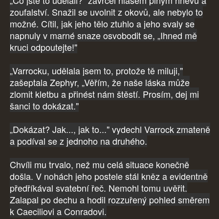
„Co jste to udělali?" zavrčel hlasem plným hněvu a
zoufalství. Snažil se uvolnit z okovů, ale nebylo to
možné. Cítil, jak jeho tělo ztuhlo a jeho svaly se
napnuly v marné snaze osvobodit se, „Ihned mě
kruci odpoutejte!"
„Varrocku, udělala jsem to, protože tě miluji,"
zašeptala Zephyr, „Věřím, že naše láska může
zlomit kletbu a přinést nám štěstí. Prosím, dej mi
šanci to dokázat."
„Dokázat? Jak..., jak to..." vydechl Varrock zmateně
a podíval se z jednoho na druhého.
Chvíli mu trvalo, než mu celá situace konečně
došla. V nohách jeho postele stál kněz a evidentně
předříkával svatební řeč. Nemohl tomu uvěřit.
Zalapal po dechu a hodil rozzuřený pohled směrem
k Caeciliovi a Conradovi.