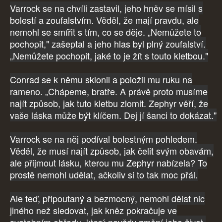
Varrock se na chvíli zastavil, jeho hněv se mísil s
bolestí a zoufalstvím. Věděl, že mají pravdu, ale
nemohl se smířit s tím, co se děje. „Nemůžete to
pochopit," zašeptal a jeho hlas byl plný zoufalství.
„Nemůžete pochopit, jaké to je žít s touto kletbou."
Conrad se k němu sklonil a položil mu ruku na
rameno. „Chápeme, bratře. A právě proto musíme
najít způsob, jak tuto kletbu zlomit. Zephyr věří, že
vaše láska může být klíčem. Dej jí šanci to dokázat."
Varrock se na něj podíval bolestným pohledem.
Věděl, že musí najít způsob, jak čelit svým obavám,
ale přijmout lásku, kterou mu Zephyr nabízela? To
prostě nemohl udělat, ačkoliv si to tak moc přál.
Ale teď, připoutaný a bezmocný, nemohl dělat nic
jiného než sledovat, jak kněz pokračuje ve