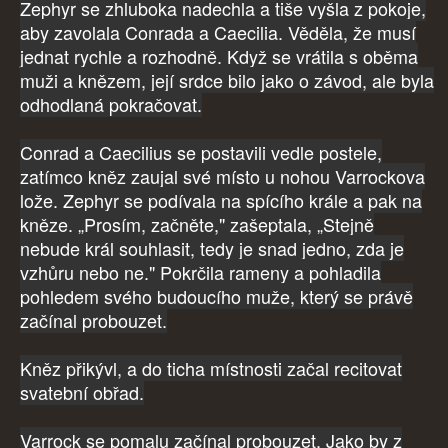
Zephyr se zhluboka nadechla a tiše vyšla z pokoje,
aby zavolala Conrada a Caecilia. Věděla, že musí
jednat rychle a rozhodně. Když se vrátila s oběma
muži a knězem, její srdce bilo jako o závod, ale byla
odhodlaná pokračovat.
Conrad a Caecilius se postavili vedle postele,
zatímco kněz zaujal své místo u nohou Varrockova
lože. Zephyr se podívala na spícího krále a pak na
kněze. „Prosím, začněte," zašeptala, „Stejně
nebude král souhlasit, tedy je snad jedno, zda je
vzhůru nebo ne." Pokrčila rameny a pohladila
pohledem svého budoucího muže, který se právě
začínal probouzet.
Kněz přikývl, a do ticha místnosti začal recitovat
svatební obřad.
Varrock se pomalu začínal probouzet. Jako by z