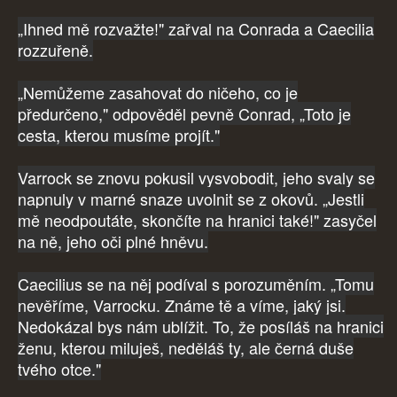
„Ihned mě rozvažte!" zařval na Conrada a Caecilia
rozzuřeně.
„Nemůžeme zasahovat do ničeho, co je
předurčeno," odpověděl pevně Conrad, „Toto je
cesta, kterou musíme projít."
Varrock se znovu pokusil vysvobodit, jeho svaly se
napnuly v marné snaze uvolnit se z okovů. „Jestli
mě neodpoutáte, skončíte na hranici také!" zasyčel
na ně, jeho oči plné hněvu.
Caecilius se na něj podíval s porozuměním. „Tomu
nevěříme, Varrocku. Známe tě a víme, jaký jsi.
Nedokázal bys nám ublížit. To, že posíláš na hranici
ženu, kterou miluješ, neděláš ty, ale černá duše
tvého otce."