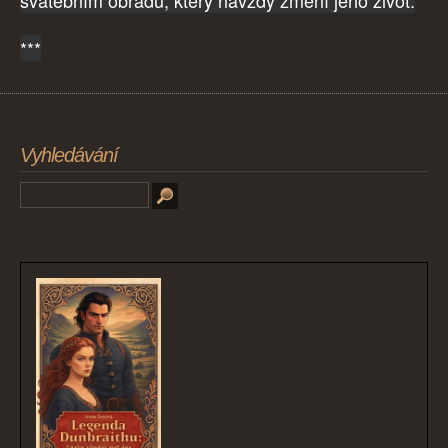
svatebním obřadu, který navždy změní jeho život.
***
Vyhledávání