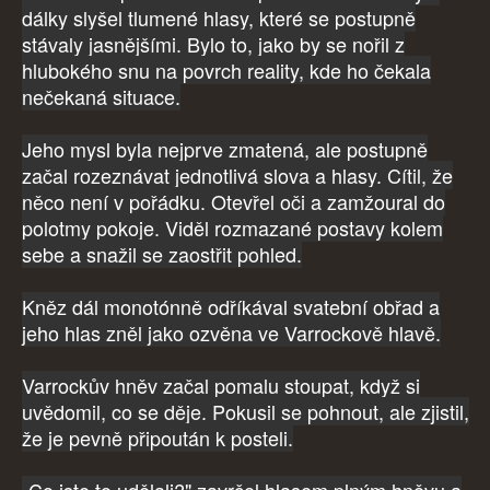
dálky slyšel tlumené hlasy, které se postupně
stávaly jasnějšími. Bylo to, jako by se nořil z
hlubokého snu na povrch reality, kde ho čekala
nečekaná situace.
Jeho mysl byla nejprve zmatená, ale postupně
začal rozeznávat jednotlivá slova a hlasy. Cítil, že
něco není v pořádku. Otevřel oči a zamžoural do
polotmy pokoje. Viděl rozmazané postavy kolem
sebe a snažil se zaostřit pohled.
Kněz dál monotónně odříkával svatební obřad a
jeho hlas zněl jako ozvěna ve Varrockově hlavě.
Varrockův hněv začal pomalu stoupat, když si
uvědomil, co se děje. Pokusil se pohnout, ale zjistil,
že je pevně připoután k posteli.