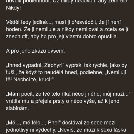
dovolit podlehnout. Už nikdy nedovolí, aby zemřela.
Nikdy!
Věděl tedy jediné..., musí ji přesvědčit, že jí není
hoden. Že ji nemiluje a nikdy nemiloval a zcela se jí
znechutit, aby ho pro její vlastní dobro opustila.
A pro jeho zkázu ovšem.
„Ihned vypadni, Zephyr!" vyprskl tak rychle, jako by
tušil, že když to neudělá hned, podlehne, „Nemiluji
tě! Nechci tě, kruci!"
„Mám pocit, že tvé tělo říká něco jiného, můj muži..."
vrátila mu a přejela prsty o něco výše, až k jeho
slabinám.
„Mé..., mé tělo..., Phe!" dostával ze sebe mezi
jednotlivými výdechy, „Nevíš, že muži k sexu lásku