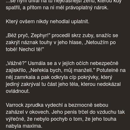
...se nyní díval na tu nejkrásnější ženu, kterou kdy
spatřil, a přitom na ni měl právoplatný nárok.
Který ovšem nikdy nehodlal uplatnit.
„Běž pryč, Zephyr!" procedil skrz zuby, snažíc se
zakrýt náznak touhy v jeho hlase, „Netoužím po
tobě! Nechci tě!"
„Vážně?" Usmála se a v jejích očích nebezpečně
zajiskřilo, „Neřekla bych, můj manželi." Potutelně na
něj zamrkala a pak odkryla cíp pokrývky, který
jediný zakrýval tu část jeho těla, kterou nedokázal
ovládnout.
Varrock zprudka vydechl a bezmocně sebou
zaházel v okovech. Jeho penis trčel do vzduchu tak
výřečně, že nebylo pochyb o tom, že jeho touha
nabyla maxima.