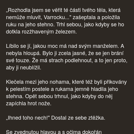
„Rozhodla jsem se věřit té části tvého těla, která
nemůže mluvit, Varrocku..." zašeptala a položila
ruku na jeho stehno. Trhl sebou, jako kdyby se ho
dotkla rozžhaveným železem.
Líbilo se jí, jakou moc má nad svým manželem. A
nebyla hloupá. Bylo ji zcela jasné, že se jen brání
své touze. Že má strach podlehnout, a to jen proto,
aby ji neublížil.
Klečela mezi jeho nohama, které též byli přikovány
k pelestím postele a rukama jemně hladila jeho
stehna. Opět sebou trhnul, jako kdyby do něj
zapíchla hrot nože.
„Ihned toho nech!" Dostal ze sebe ztěžka.
Se zvednutou hlavou a s očima dokořán