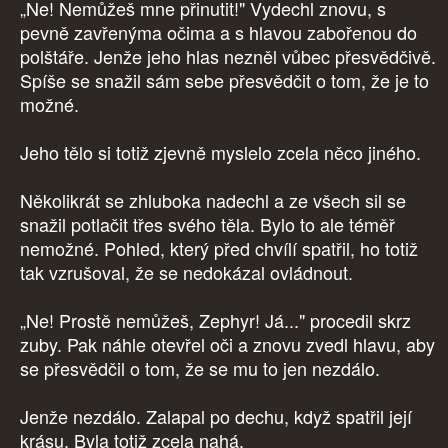
„Ne! Nemůžeš mne přinutit!" Vydechl znovu, s
pevně zavřenýma očima a s hlavou zabořenou do
polštáře. Jenže jeho hlas nezněl vůbec přesvědčivě.
Spíše se snažil sám sebe přesvědčit o tom, že je to
možné.
Jeho tělo si totiž zjevně myslelo zcela něco jiného.
Několikrát se zhluboka nadechl a ze všech sil se
snažil potlačit třes svého těla. Bylo to ale téměř
nemožné. Pohled, který před chvílí spatřil, ho totiž
tak vzrušoval, že se nedokázal ovládnout.
„Ne! Prostě nemůžeš, Zephyr! Já..." procedil skrz
zuby. Pak náhle otevřel oči a znovu zvedl hlavu, aby
se přesvědčil o tom, že se mu to jen nezdálo.
Jenže nezdálo. Zalapal po dechu, když spatřil její
krásu. Byla totiž zcela nahá.