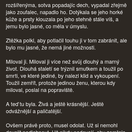
rozšířenýma, sotva popadajíc dech, vypadal zřejmě
jako zoufalec, napadlo ho. Dotýkala se jeho horké
kůže a prsty klouzala po jeho stehně stále víš, a
jemu bylo jasné, co měla v úmyslu.
Ztěžka polkl, aby potlačil touhu ji v tom zabránit, ale
bylo mu jasné, že nemá jiné možnosti.
Miloval ji. Miloval ji více než svůj dlouhý a marný
život. Dlouhá staletí se trýznil smutkem a toužil po
smrti, ve které jediné, by nalezl klid a vykoupení.
Toužil zemřít, protože jedinou ženu, kterou kdy
miloval, poslal na popraviště.
A teď tu byla. Živá a ještě krásnější. Ještě
odvážnější a paličatější.
Ovšem právě proto, musel odolat. Už si nemohl