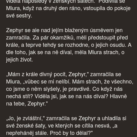
viděla naposledy v ženských šatech." Podivila se
Miura, když na druhý den ráno, vstoupila do pokoje
své sestry.
Zephyr se ale nad jejím blaženým úsměvem jen
zamračila. Za pár okamžiků, měli předstoupit před
krále, a teprve tehdy se rozhodne, o jejich osudu. A
dle toho, jak se na ně díval, měla Miura strach, o
jejich život.
„Mám z krále divný pocit, Zephyr," zamračila se
Miura, „vůbec se mi nelíbí. Mám strach, že všechno,
co jsme o něm slyšely, je pravdivé. Co když nás
nechá stít? Viděla jsi, jak se na nás díval? Hlavně
na tebe, Zephyr."
„Jo, je zvláštní," zamračila se Zephyr a uhladila si
své ženské šaty, ve kterých se cítila nesvá, „a
nepřeháněj stále. Proč by to dělal?"