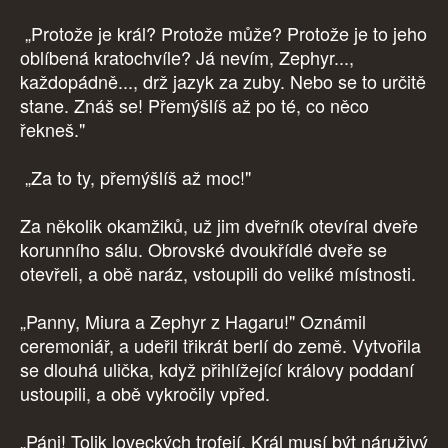
„Protože je král? Protože může? Protože je to jeho
oblíbená kratochvíle? Já nevím, Zephyr...,
každopádně..., drž jazyk za zuby. Nebo se to určitě
stane. Znáš se! Přemýšlíš až po té, co něco
řekneš."
„Za to ty, přemýšlíš až moc!"
Za několik okamžiků, už jim dveřník otevíral dveře
korunního sálu. Obrovské dvoukřídlé dveře se
otevřeli, a obě naráz, vstoupili do veliké místnosti.
„Panny, Miura a Zephyr z Hagaru!" Oznámil
ceremoniář, a udeřil třikrát berlí do země. Vytvořila
se dlouhá ulička, když přihlížející královy poddaní
ustoupili, a obě vykročily vpřed.
„Páni! Tolik loveckých trofejí. Král musí být náruživý