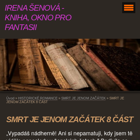
IRENA ŠENOVÁ -
KNIHA, OKNO PRO
FANTASII
Úvod
»
HISTORICKÉ ROMANCE
»
SMRT JE JENOM ZAČÁTEK
»
SMRT JE
JENOM ZAČÁTEK 8 ČÁST
SMRT JE JENOM ZAČÁTEK 8 ČÁST
„Vypadáš nádherně! Ani si nepamatuji, kdy jsem tě