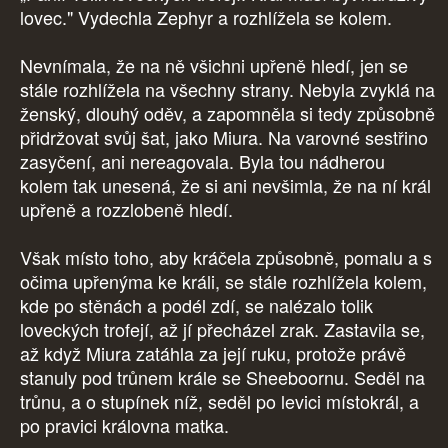
lovec." Vydechla Zephyr a rozhlížela se kolem.
Nevnímala, že na ně všichni upřeně hledí, jen se
stále rozhlížela na všechny strany. Nebyla zvyklá na
ženský, dlouhý oděv, a zapomněla si tedy způsobně
přidržovat svůj šat, jako Miura. Na varovné sestřino
zasyčení, ani nereagovala. Byla tou nádherou
kolem tak unesená, že si ani nevšimla, že na ní král
upřeně a rozzlobeně hledí.
Však místo toho, aby kráčela způsobně, pomalu a s
očima upřenýma ke králi, se stále rozhlížela kolem,
kde po stěnách a podél zdí, se nalézalo tolik
loveckých trofejí, až jí přecházel zrak. Zastavila se,
až když Miura zatáhla za její ruku, protože právě
stanuly pod trůnem krále se Sheeboornu. Seděl na
trůnu, a o stupínek níž, seděl po levici místokrál, a
po pravici královna matka.