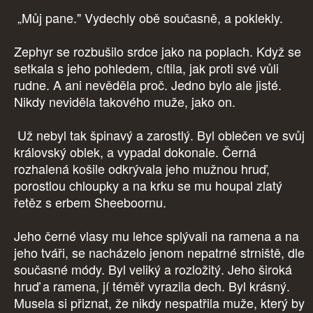
„Můj pane." Vydechly obě současně, a poklekly.
Zephyr se rozbušilo srdce jako na poplach. Když se
setkala s jeho pohledem, cítila, jak proti své vůli
rudne. A ani nevěděla proč. Jedno bylo ale jisté.
Nikdy neviděla takového muže, jako on.
Už nebyl tak špinavý a zarostlý. Byl oblečen ve svůj
královský oblek, a vypadal dokonale. Černá
rozhalená košile odkrývala jeho mužnou hruď,
porostlou chloupky a na krku se mu houpal zlatý
řetěz s erbem Sheeboornu.
Jeho černé vlasy mu lehce splývali na ramena a na
jeho tváři, se nacházelo jenom nepatrné strniště, dle
současné módy. Byl veliký a rozložitý. Jeho široká
hruď a ramena, jí téměř vyrazila dech. Byl krásný.
Musela si přiznat, že nikdy nespatřila muže, který by