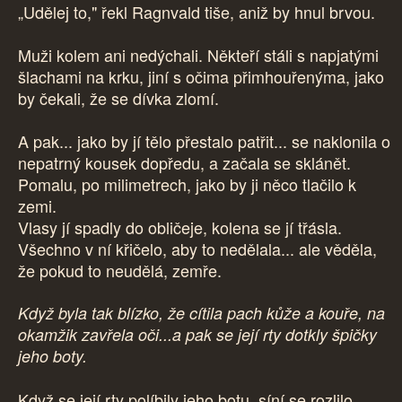
„Udělej to," řekl Ragnvald tiše, aniž by hnul brvou.
Muži kolem ani nedýchali. Někteří stáli s napjatými
šlachami na krku, jiní s očima přimhouřenýma, jako
by čekali, že se dívka zlomí.
A pak... jako by jí tělo přestalo patřit... se naklonila o
nepatrný kousek dopředu, a začala se sklánět.
Pomalu, po milimetrech, jako by ji něco tlačilo k
zemi.
Vlasy jí spadly do obličeje, kolena se jí třásla.
Všechno v ní křičelo, aby to nedělala... ale věděla,
že pokud to neudělá, zemře.
Když byla tak blízko, že cítila pach kůže a kouře, na
okamžik zavřela oči...a pak se její rty dotkly špičky
jeho boty.
Když se její rty políbily jeho botu, síní se rozlilo