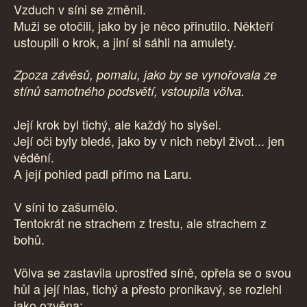
Vzduch v síni se změnil.
Muži se otočili, jako by je něco přinutilo. Někteří
ustoupili o krok, a jiní si sáhli na amulety.
Zpoza závěsů, pomalu, jako by se vynořovala ze
stínů samotného podsvětí, vstoupila völva.
Její krok byl tichý, ale každý ho slyšel.
Její oči byly bledé, jako by v nich nebyl život... jen
vědění.
A její pohled padl přímo na Laru.
V síni to zašumělo.
Tentokrát ne strachem z trestu, ale strachem z
bohů.
Völva se zastavila uprostřed síně, opřela se o svou
hůl a její hlas, tichý a přesto pronikavý, se rozlehl
jako ozvěna: