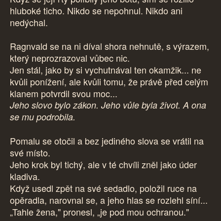
hluboké ticho. Nikdo se nepohnul. Nikdo ani
nedýchal.
Ragnvald se na ni díval shora nehnutě, s výrazem,
který neprozrazoval vůbec nic.
Jen stál, jako by si vychutnával ten okamžik... ne
kvůli ponížení, ale kvůli tomu, že právě před celým
klanem potvrdil svou moc...
Jeho slovo bylo zákon. Jeho vůle byla život. A ona
se mu podrobila.
Pomalu se otočil a bez jediného slova se vrátil na
své místo.
Jeho krok byl tichý, ale v té chvíli zněl jako úder
kladiva.
Když usedl zpět na své sedadlo, položil ruce na
opěradla, narovnal se, a jeho hlas se rozlehl síní...
„Tahle žena," pronesl, „je pod mou ochranou."