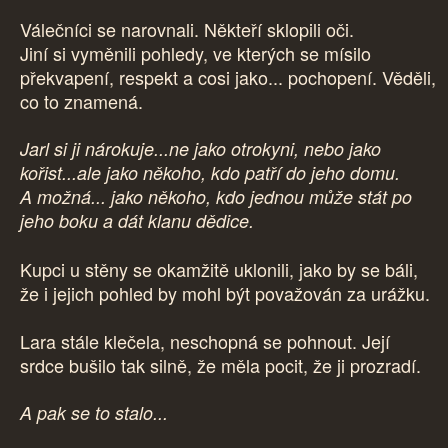
Válečníci se narovnali. Někteří sklopili oči.
Jiní si vyměnili pohledy, ve kterých se mísilo
překvapení, respekt a cosi jako... pochopení. Věděli,
co to znamená.
Jarl si ji nárokuje...ne jako otrokyni, nebo jako
kořist...ale jako někoho, kdo patří do jeho domu.
A možná... jako někoho, kdo jednou může stát po
jeho boku a dát klanu dědice.
Kupci u stěny se okamžitě uklonili, jako by se báli,
že i jejich pohled by mohl být považován za urážku.
Lara stále klečela, neschopná se pohnout. Její
srdce bušilo tak silně, že měla pocit, že ji prozradí.
A pak se to stalo...