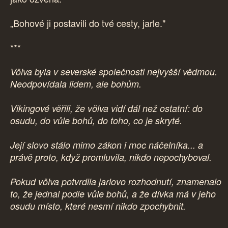
„Bohové ji postavili do tvé cesty, jarle."
***
Völva byla v severské společnosti nejvyšší vědmou.
Neodpovídala lidem, ale bohům.
Vikingové věřili, že völva vidí dál než ostatní: do
osudu, do vůle bohů, do toho, co je skryté.
Její slovo stálo mimo zákon i moc náčelníka... a
právě proto, když promluvila, nikdo nepochyboval.
Pokud völva potvrdila jarlovo rozhodnutí, znamenalo
to, že jednal podle vůle bohů, a že dívka má v jeho
osudu místo, které nesmí nikdo zpochybnit.