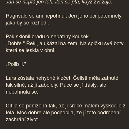
Jarl se neptá jen tak. Jarl se ptá, když zvažuje.
Ragnvald se ani nepohnul. Jen jeho oči potemněly,
jako by se rozhodl.
Pak sklonil bradu o nepatrný kousek.
„Dobře." Řekl, a ukázal na zem. Na špičku své boty,
která se leskla v ohni.
„Polib ji."
Lara zůstala nehybně klečet. Čelisti měla zatnuté
tak silně, až ji zabolely. Ruce se jí třásly, ale
nepohnula se.
Cítila se ponížená tak, až jí srdce málem vyskočilo z
těla. Moc dobře ale pochopila, že jí toto podrobení
zachrání život.