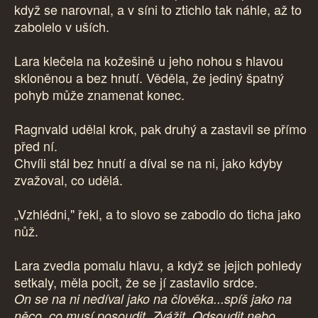
když se narovnal, a v síni to ztichlo tak náhle, až to
zabolelo v uších.
Lara klečela na kožešině u jeho nohou s hlavou
skloněnou a bez hnutí. Věděla, že jediný špatný
pohyb může znamenat konec.
Ragnvald udělal krok, pak druhý a zastavil se přímo
před ní.
Chvíli stál bez hnutí a díval se na ni, jako kdyby
zvažoval, co udělá.
„Vzhlédni," řekl, a to slovo se zabodlo do ticha jako
nůž.
Lara zvedla pomalu hlavu, a když se jejich pohledy
setkaly, měla pocit, že se jí zastavilo srdce.
On se na ni nedíval jako na člověka...spíš jako na
něco, co musí posoudit. Zvážit. Odsoudit nebo