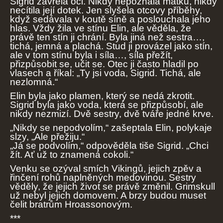
Sigrid zavřela oči. Nikdy nepoznala matku, nikdy
necítila její dotek. Jen slyšela otcovy příběhy,
když sedávala v koutě síně a poslouchala jeho
hlas. Vždy žila ve stínu Elin, ale věděla, že
právě ten stín ji chrání. Byla jiná než sestra…,
tichá, jemná a plachá. Stud ji provázel jako stín,
ale v tom stínu byla i síla…, síla přežít,
přizpůsobit se, učit se. Otec ji často hladil po
vlasech a říkal: „Ty jsi voda, Sigrid. Tichá, ale
nezlomná.“
Elin byla jako plamen, který se nedá zkrotit.
Sigrid byla jako voda, která se přizpůsobí, ale
nikdy nezmizí. Dvě sestry, dvě tváře jedné krve.
„Nikdy se nepodvolím,“ zašeptala Elin, polykaje
slzy, „Ale přežiju.“
„Já se podvolím,“ odpověděla tiše Sigrid. „Chci
žít. Ať už to znamená cokoli.“
Venku se ozýval smích Vikingů, jejich zpěv a
řinčení rohů naplněných medovinou. Sestry
věděly, že jejich život se právě změnil. Grimskull
už nebyl jejich domovem. A brzy budou muset
čelit bratrům Hroassonovým.
***