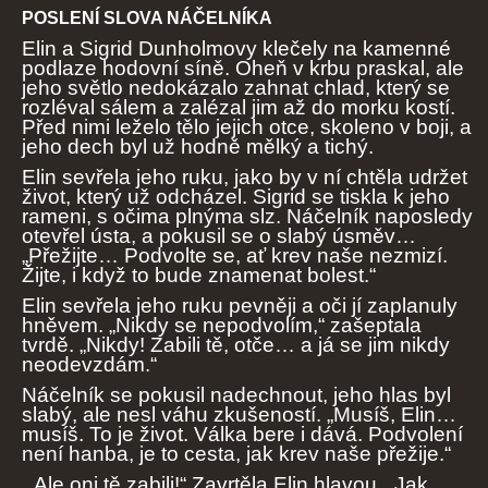
POSLENÍ SLOVA NÁČELNÍKA
Elin a Sigrid Dunholmovy klečely na kamenné
podlaze hodovní síně. Oheň v krbu praskal, ale
jeho světlo nedokázalo zahnat chlad, který se
rozléval sálem a zalézal jim až do morku kostí.
Před nimi leželo tělo jejich otce, skoleno v boji, a
jeho dech byl už hodně mělký a tichý.
Elin sevřela jeho ruku, jako by v ní chtěla udržet
život, který už odcházel. Sigrid se tiskla k jeho
rameni, s očima plnýma slz. Náčelník naposledy
otevřel ústa, a pokusil se o slabý úsměv…
„Přežijte… Podvolte se, ať krev naše nezmizí.
Žijte, i když to bude znamenat bolest.“
Elin sevřela jeho ruku pevněji a oči jí zaplanuly
hněvem. „Nikdy se nepodvolím,“ zašeptala
tvrdě. „Nikdy! Zabili tě, otče… a já se jim nikdy
neodevzdám.“
Náčelník se pokusil nadechnout, jeho hlas byl
slabý, ale nesl váhu zkušeností. „Musíš, Elin…
musíš. To je život. Válka bere i dává. Podvolení
není hanba, je to cesta, jak krev naše přežije.“
„Ale oni tě zabili!“ Zavrtěla Elin hlavou, „Jak