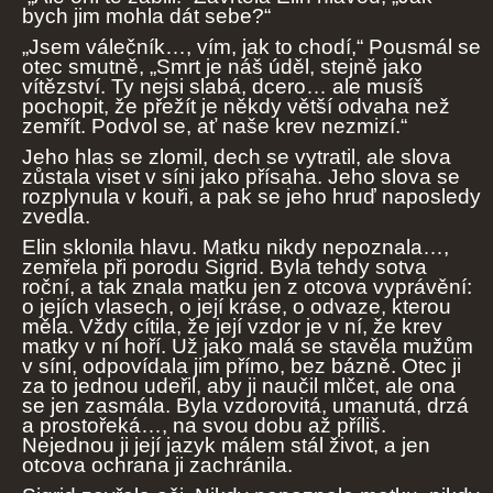
bych jim mohla dát sebe?“
„Jsem válečník…, vím, jak to chodí,“ Pousmál se
otec smutně, „Smrt je náš úděl, stejně jako
vítězství. Ty nejsi slabá, dcero… ale musíš
pochopit, že přežít je někdy větší odvaha než
zemřít. Podvol se, ať naše krev nezmizí.“
Jeho hlas se zlomil, dech se vytratil, ale slova
zůstala viset v síni jako přísaha. Jeho slova se
rozplynula v kouři, a pak se jeho hruď naposledy
zvedla.
Elin sklonila hlavu. Matku nikdy nepoznala…,
zemřela při porodu Sigrid. Byla tehdy sotva
roční, a tak znala matku jen z otcova vyprávění:
o jejích vlasech, o její kráse, o odvaze, kterou
měla. Vždy cítila, že její vzdor je v ní, že krev
matky v ní hoří. Už jako malá se stavěla mužům
v síni, odpovídala jim přímo, bez bázně. Otec ji
za to jednou udeřil, aby ji naučil mlčet, ale ona
se jen zasmála. Byla vzdorovitá, umanutá, drzá
a prostořeká…, na svou dobu až příliš.
Nejednou ji její jazyk málem stál život, a jen
otcova ochrana ji zachránila.