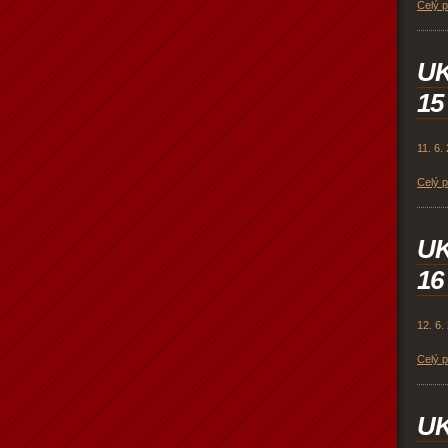
Celý 
U
15
11. 6.
Celý 
U
16
12. 6.
Celý 
U