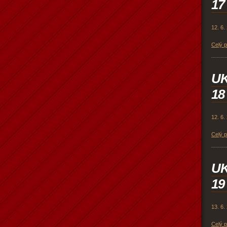
17
12. 6.
Celý 
U
18
12. 6.
Celý 
U
19
13. 6.
Celý 