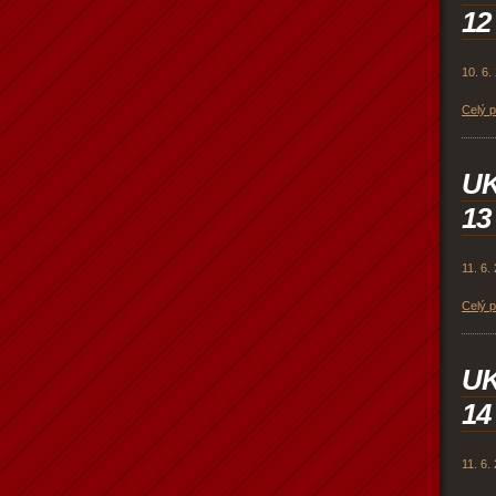
12
10. 6.
Celý 
U
13
11. 6.
Celý 
U
14
11. 6.