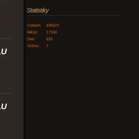
Statistiky
Celkem:
446025
Měsíc:
17500
Den:
633
Online:
7
LU
LU