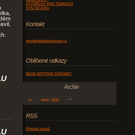
STVOŘENÝ PRO TEMNOTU
o
SYN SEVERU
lka,
ždém
avil,
Kontakt
ch.
povidkypeta@seznam.cz
Oblíbené odkazy
MOJE WATTPAD STRÁNKY
LU
Archiv
<<
srpen
/
2026
>>
RSS
Přehled zdrojů
LU