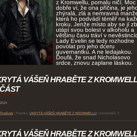
z Kromwellu, pomalu ničí. Moc
dobře ví, že ona příčina, je jeh
zhýralá, zlá a nemravná manže
která ho podvádí téměř na ka
kroku. Jenže místo aby se jí zb
utápí svou bolest v alkoholu a
většinu času tráví v nevěstincí
Lady Evelin se tedy rozhodne
povolat pro jeho dceru
guvernantku. A ne ledajakou.
Doufá, že snad Nicholasovo
srdce, znovu zaplane láskou.
KRYTÁ VÁŠEŇ HRABĚTE Z KROMWEL
 ČÁST
 2024
příspěvek
|
Rubrika:
UKRYTÁ VÁŠEŇ HRABĚTE Z KROMWELLU
|
Komentářů:
0
KRYTÁ VÁŠEŇ HRABĚTE Z KROMWEL