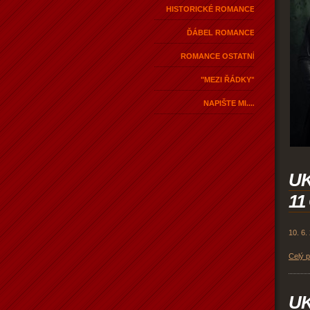
HISTORICKÉ ROMANCE
ĎÁBEL ROMANCE
ROMANCE OSTATNÍ
"MEZI ŘÁDKY"
NAPIŠTE MI....
U
11
10. 6.
Celý 
U