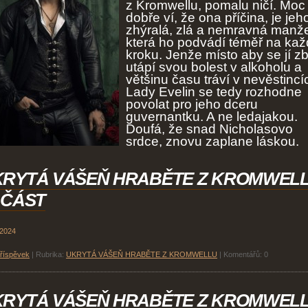
z Kromwellu, pomalu ničí. Moc
dobře ví, že ona příčina, je jeh
zhýralá, zlá a nemravná manže
která ho podvádí téměř na ka
kroku. Jenže místo aby se jí zb
utápí svou bolest v alkoholu a
většinu času tráví v nevěstincí
Lady Evelin se tedy rozhodne
povolat pro jeho dceru
guvernantku. A ne ledajakou.
Doufá, že snad Nicholasovo
srdce, znovu zaplane láskou.
KRYTÁ VÁŠEŇ HRABĚTE Z KROMWEL
 ČÁST
 2024
příspěvek
|
Rubrika:
UKRYTÁ VÁŠEŇ HRABĚTE Z KROMWELLU
|
Komentářů:
0
KRYTÁ VÁŠEŇ HRABĚTE Z KROMWEL