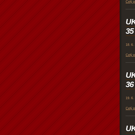
Celý 
U
35
18. 6.
Celý 
U
36
19. 6.
Celý 
U