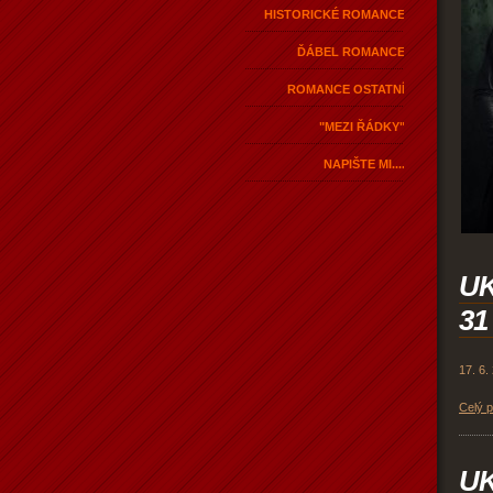
HISTORICKÉ ROMANCE
ĎÁBEL ROMANCE
ROMANCE OSTATNÍ
"MEZI ŘÁDKY"
NAPIŠTE MI....
U
31
17. 6.
Celý 
U