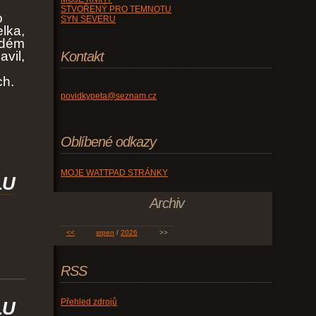
STVOŘENÝ PRO TEMNOTU
o
SYN SEVERU
lka,
ždém
avil,
Kontakt
ch.
povidkypeta@seznam.cz
Oblíbené odkazy
MOJE WATTPAD STRÁNKY
LU
Archiv
<<
srpen
/
2026
>>
RSS
Přehled zdrojů
LU