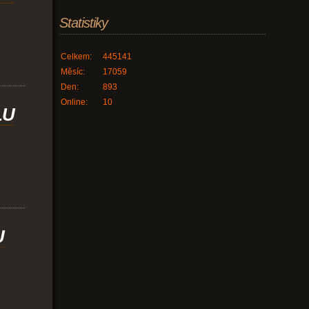
Statistiky
Celkem:
445141
Měsíc:
17059
Den:
893
Online:
10
LU
U