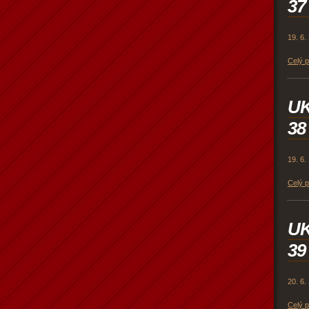
37
19. 6.
Celý 
U
38
19. 6.
Celý 
U
39
20. 6.
Celý 