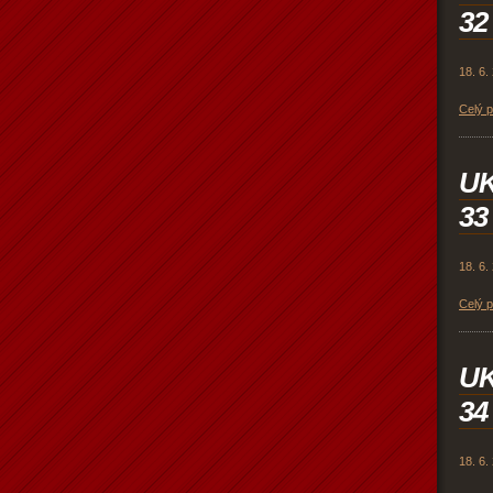
32
18. 6.
Celý 
U
33
18. 6.
Celý 
U
34
18. 6.