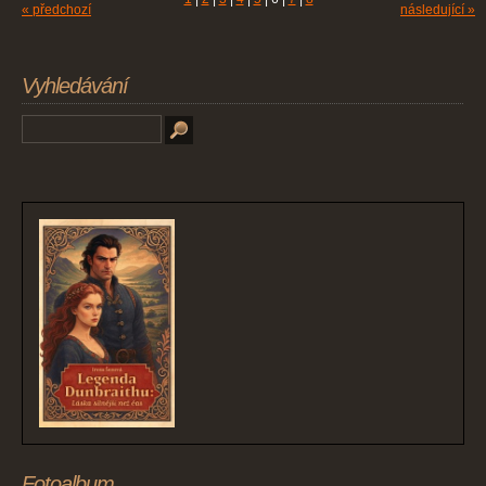
« předchozí
následující »
Vyhledávání
Fotoalbum