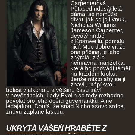
Carpenterová.
Pětasedmdesátiletá
dáma, se nemůže
dívat, jak se její vnuk,
Nicholas Williams
Jameson Carpenter,
devátý hrabě
z Kromwellu, pomalu
ničí. Moc dobře ví, že
ona příčina, je jeho
zhýralá, zlá a
nemravná manželka,
která ho podvádí téměř
na každém kroku.
Jenže místo aby se jí
zbavil, utápí svou
bolest v alkoholu a většinu času tráví
v nevěstincích. Lady Evelin se tedy rozhodne
povolat pro jeho dceru guvernantku. A ne
ledajakou. Doufá, že snad Nicholasovo srdce,
znovu zaplane láskou.
UKRYTÁ VÁŠEŇ HRABĚTE Z