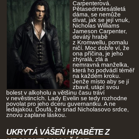
Carpenterová.
Pětasedmdesátiletá
dáma, se nemůže
dívat, jak se její vnuk,
Nicholas Williams
Jameson Carpenter,
devátý hrabě
z Kromwellu, pomalu
ničí. Moc dobře ví, že
ona příčina, je jeho
zhýralá, zlá a
nemravná manželka,
která ho podvádí téměř
na každém kroku.
Jenže místo aby se jí
zbavil, utápí svou
bolest v alkoholu a většinu času tráví
v nevěstincích. Lady Evelin se tedy rozhodne
povolat pro jeho dceru guvernantku. A ne
ledajakou. Doufá, že snad Nicholasovo srdce,
znovu zaplane láskou.
UKRYTÁ VÁŠEŇ HRABĚTE Z