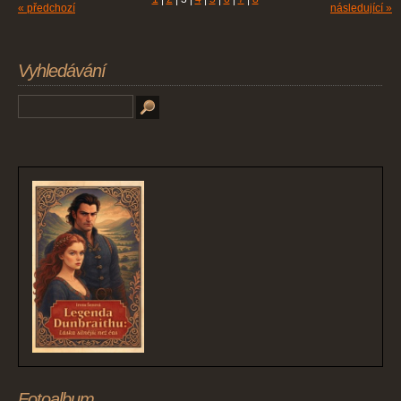
« předchozí
následující »
Vyhledávání
Fotoalbum