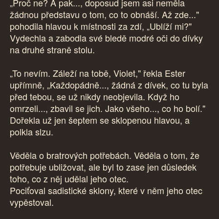
„Proč ne? A pak..., doposud jsem asi neměla
žádnou představu o tom, co to obnáší. Až zde..."
pohodila hlavou k místnosti za zdí, „Ublíží mi?"
Vydechla a zabodla své bledě modré oči do dívky
na druhé straně stolu.
„To nevím. Záleží na tobě, Violet," řekla Ester
upřímně, „Každopádně..., žádná z dívek, co tu byla
před tebou, se už nikdy neobjevila. Když ho
omrzeli..., zbavil se jich. Jako všeho..., co ho bolí."
Dořekla už jen šeptem se sklopenou hlavou, a
polkla slzu.
Věděla o bratrových potřebách. Věděla o tom, že
potřebuje ubližovat, ale byl to zase jen důsledek
toho, co z něj udělal jeho otec.
Pociťoval sadistické sklony, které v něm jeho otec
vypěstoval.