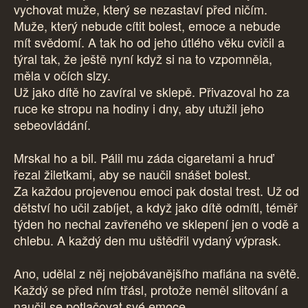
vychovat muže, který se nezastaví před ničím.
Muže, který nebude cítit bolest, emoce a nebude
mít svědomí. A tak ho od jeho útlého věku cvičil a
týral tak, že ještě nyní když si na to vzpomněla,
měla v očích slzy.
Už jako dítě ho zavíral ve sklepě. Přivazoval ho za
ruce ke stropu na hodiny i dny, aby utužil jeho
sebeovládání.
Mrskal ho a bil. Pálil mu záda cigaretami a hruď
řezal žiletkami, aby se naučil snášet bolest.
Za každou projevenou emoci pak dostal trest. Už od
dětství ho učil zabíjet, a když jako dítě odmítl, téměř
týden ho nechal zavřeného ve sklepení jen o vodě a
chlebu. A každý den mu uštědřil vydaný výprask.
Ano, udělal z něj nejobávanějšího mafiána na světě.
Každý se před ním třásl, protože neměl slitování a
naučil se potlačovat své emoce.