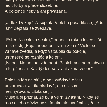
jedí, to byla práce služebné.
A dokonce nebyla ani přivázaná.
„Jídlo? Děkuji." Zašeptala Violet a posadila se, „Kdo
jsi?" Zeptala se zvědavě.
„Ester. Niccolova sestra," pohodila rukou k vedlejší
místnosti, „Pojď, nebudeš jíst na zemi." Violet se
váhavě zvedla, a když vstoupila do pokoje,
ustrašeně se rozhlédla kolem.
„Neboj. Nathanael zde není. Poslal mne sem, abych
ti to přinesla. Každý den se vrací až na večer."
Položila tác na stůl, a pak zvědavě dívku
pozorovala. Jedla hladově, ale nijak se
nežinýrovala. Líbila se jí.
Musela si přiznat, že byla velmi zvláštní. Nikdy se
moc o jeho děvky nezajímala, ale nyní cítila, že je