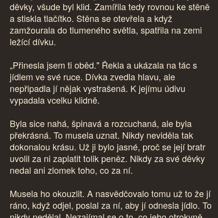
děvky, všude byl klid. Zamířila tedy rovnou ke stěně
a stiskla tlačítko. Stěna se otevřela a když
zamžourala do tlumeného světla, spatřila na zemi
ležící dívku.
„Přinesla jsem ti oběd." Řekla a ukázala na tác s
jídlem ve své ruce. Dívka zvedla hlavu, ale
nepřipadla jí nějak vystrašená. K jejímu údivu
vypadala vcelku klidně.
Byla sice nahá, špinavá a rozcuchaná, ale byla
překrásná. To musela uznat. Nikdy neviděla tak
dokonalou krásu. Už ji bylo jasné, proč se její bratr
uvolil za ni zaplatit tolik peněz. Nikdy za své děvky
nedal ani zlomek toho, co za ní.
Musela ho okouzlit. A nasvědčovalo tomu už to že jí
ráno, když odjel, poslal za ní, aby jí odnesla jídlo. To
nikdy nedělal. Nezajímal se o to, co jeho otrokyně