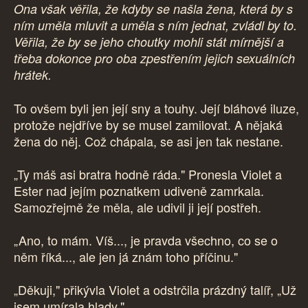
Ona však věřila, že kdyby se našla žena, která by s
ním uměla mluvit a uměla s ním jednat, zvládl by to.
Věřila, že by se jeho choutky mohli stát mírnější a
třeba dokonce pro oba zpestřením jejich sexuálních
hrátek.
To ovšem byli jen její sny a touhy. Její bláhové iluze,
protože nejdříve by se musel zamilovat. A nějaká
žena do něj. Což chápala, se asi jen tak nestane.
„Ty máš asi bratra hodně ráda." Pronesla Violet a
Ester nad jejím poznatkem udiveně zamrkala.
Samozřejmě že měla, ale udivil ji její postřeh.
„Ano, to mám. Víš..., je pravda všechno, co se o
něm říká..., ale jen já znám toho příčinu."
„Děkuji," přikývla Violet a odstrčila prázdný talíř, „Už
jsem umírala hlady."