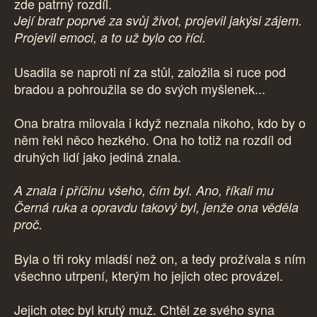
zde patrný rozdíl.
Její bratr poprvé za svůj život, projevil jakýsi zájem.
Projevil emoci, a to už bylo co říci.
Usadila se naproti ní za stůl, založila si ruce pod
bradou a pohroužila se do svých myšlenek...
Ona bratra milovala i když neznala nikoho, kdo by o
něm řekl něco hezkého. Ona ho totiž na rozdíl od
druhých lidí jako jediná znala.
A znala i příčinu všeho, čím byl. Ano, říkali mu
Černá ruka a opravdu takový byl, jenže ona věděla
proč.
Byla o tři roky mladší než on, a tedy prožívala s ním
všechno utrpení, kterým ho jejich otec provázel.
Jejich otec byl krutý muž. Chtěl ze svého syna