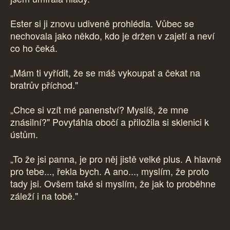
Ester si ji znovu udiveně prohlédla. Vůbec se
nechovala jako někdo, kdo je držen v zajetí a neví
co ho čeká.
„Mám ti vyřídit, že se máš vykoupat a čekat na
bratrův příchod."
„Chce si vzít mé panenství? Myslíš, že mne
znásilní?" Povytáhla obočí a přiložila si sklenici k
ústům.
„To že jsi panna, je pro něj jistě velké plus. A hlavně
pro tebe..., řekla bych. A ano..., myslím, že proto
tady jsi. Ovšem také si myslím, že jak to proběhne
záleží i na tobě."