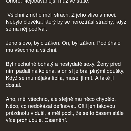
Onore. Nejobávanější muž ve státě.
Všichni z něho měli strach. Z jeho vlivu a moci.
Nebylo člověka, který by se neroztřásl strachy, když
se na něj podíval.
Jeho slovo, bylo zákon. On, byl zákon. Podléhalo
mu všechno a všichni.
Byl nechutně bohatý a nestydatě sexy. Ženy před
ním padali na kolena, a on si je bral plnými doušky.
Když se mu nějaká líbila, musel ji mít. A také ji
dostal.
Ano, měl všechno, ale stejně mu něco chybělo.
Něco, co nedokázal definovat. Cítil jen takovou
prázdnotu v duši, a měl pocit, že se to časem stále
více prohlubuje. Osamění.