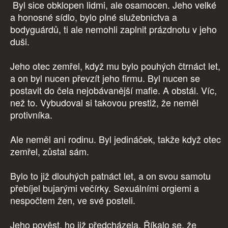
Byl sice obklopen lidmi, ale osamocen. Jeho velké
a honosné sídlo, bylo plné služebnictva a
bodyguárdů, ti ale nemohli zaplnit prázdnotu v jeho
duši.
Jeho otec zemřel, když mu bylo pouhých čtrnáct let,
a on byl nucen převzít jeho firmu. Byl nucen se
postavit do čela nejobávanější mafie. A obstál. Víc,
než to. Vybudoval si takovou prestiž, že neměl
protivníka.
Ale neměl ani rodinu. Byl jedináček, takže když otec
zemřel, zůstal sám.
Bylo to již dlouhých patnáct let, a on svou samotu
přebíjel bujarými večírky. Sexuálními orgiemi a
nespočtem žen, ve své posteli.
Jeho pověst, ho již předcházela. Říkalo se, že