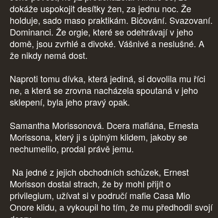
dokáže uspokojit desítky žen, za jednu noc. Že
holduje, sado maso praktikám. Bičování. Svazovaní.
Dominanci. Že orgie, které se odehrávají v jeho
domě, jsou zvrhlé a divoké. Vášnivé a neslušné. A
že nikdy nemá dost.
Naproti tomu dívka, která jediná, si dovolila mu říci
ne, a která se zrovna nacházela spoutaná v jeho
sklepení, byla jeho pravý opak.
Samantha Morissonová. Dcera mafiána, Ernesta
Morissona, který ji s úplným klidem, jakoby se
nechumelilo, prodal právě jemu.
Na jedné z jejich obchodních schůzek, Ernest
Morisson dostal strach, že by mohl přijít o
privilegium, užívat si v područí mafie Casa Mio
Onore klidu, a vykoupil ho tím, že mu předhodil svojí