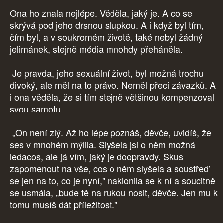
Ona ho znala nejlépe. Věděla, jaký je. A co se
skrývá pod jeho drsnou slupkou. A i když byl tím,
čím byl, a v soukromém životě, také nebyl žádný
jelimánek, stejně média mnohdy přeháněla.
Je pravda, jeho sexuální život, byl možná trochu
divoký, ale měl na to právo. Neměl přeci závazků. A
i ona věděla, že si tím stejně většinou kompenzoval
svou samotu.
„On není zlý. Až ho lépe poznáš, děvče, uvidíš, že
ses v mnohém mýlila. Slyšela jsi o něm možná
ledacos, ale já vím, jaký je doopravdy. Skus
zapomenout na vše, cos o něm slyšela a soustřeď
se jen na to, co je nyní," naklonila se k ní a soucitně
se usmála, „bude tě na rukou nosit, děvče. Jen mu k
tomu musíš dát příležitost."