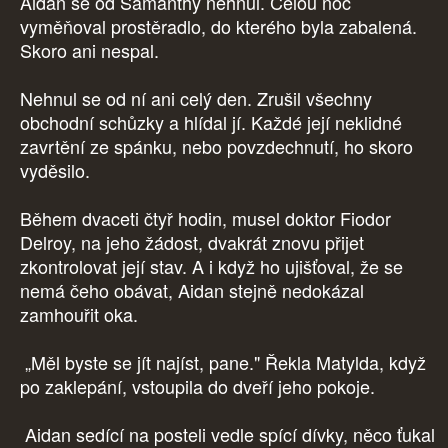
Aidan se od Samanthy nehnul. Celou noc
vyměňoval prostěradlo, do kterého byla zabalená.
Skoro ani nespal.
Nehnul se od ní ani celý den. Zrušil všechny
obchodní schůzky a hlídal jí. Každé její neklidné
zavrtění ze spánku, nebo povzdechnutí, ho skoro
vyděsilo.
Během dvaceti čtyř hodin, musel doktor Fiodor
Delroy, na jeho žádost, dvakrát znovu přijet
zkontrolovat její stav. A i když ho ujišťoval, že se
nemá čeho obávat, Aidan stejně nedokázal
zamhouřit oka.
„Měl byste se jít najíst, pane." Řekla Matylda, když
po zaklepání, vstoupila do dveří jeho pokoje.
Aidan sedící na posteli vedle spící dívky, něco ťukal