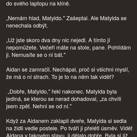
do svého laptopu na klíně.
„Nemám hlad, Matyldo." Zašeptal. Ale Matylda se
nenechala odbýt.
„Už jste skoro dva dny nic nejedl. A tímto jí
nepomůžete. Večeři máte na stole, pane. Pohlídám
ji. Nemusíte se o ni bát."
Aidan se zamračil. Nechápal, proč si všichni myslí,
že má o ní strach. To je to na něm tak vidět?
„Dobře, Matyldo," řekl nakonec. Matylda byla
jediná, se kterou se nerad dohadoval, „za chvíli
jsem zpět. Nehni se od ní."
Když za Aidanem zaklapli dveře, Matylda si sedla
na židli vedle postele. Po tváři ji přelétl úsměv. Vidět
Aidana v takovém stavu, ji dělalo dobře. Byla si již