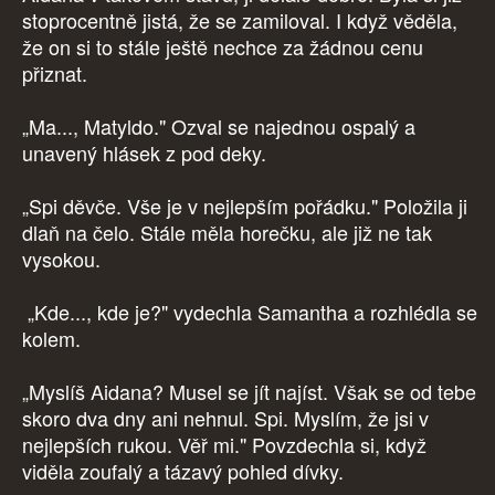
stoprocentně jistá, že se zamiloval. I když věděla,
že on si to stále ještě nechce za žádnou cenu
přiznat.
„Ma..., Matyldo." Ozval se najednou ospalý a
unavený hlásek z pod deky.
„Spi děvče. Vše je v nejlepším pořádku." Položila ji
dlaň na čelo. Stále měla horečku, ale již ne tak
vysokou.
„Kde..., kde je?" vydechla Samantha a rozhlédla se
kolem.
„Myslíš Aidana? Musel se jít najíst. Však se od tebe
skoro dva dny ani nehnul. Spi. Myslím, že jsi v
nejlepších rukou. Věř mi." Povzdechla si, když
viděla zoufalý a tázavý pohled dívky.