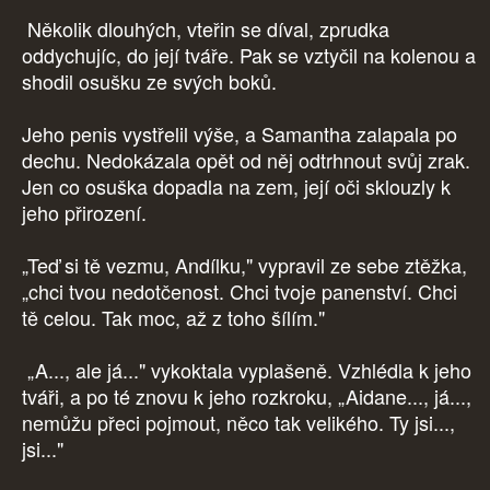
Několik dlouhých, vteřin se díval, zprudka
oddychujíc, do její tváře. Pak se vztyčil na kolenou a
shodil osušku ze svých boků.
Jeho penis vystřelil výše, a Samantha zalapala po
dechu. Nedokázala opět od něj odtrhnout svůj zrak.
Jen co osuška dopadla na zem, její oči sklouzly k
jeho přirození.
„Teď si tě vezmu, Andílku," vypravil ze sebe ztěžka,
„chci tvou nedotčenost. Chci tvoje panenství. Chci
tě celou. Tak moc, až z toho šílím."
„A..., ale já..." vykoktala vyplašeně. Vzhlédla k jeho
tváři, a po té znovu k jeho rozkroku, „Aidane..., já...,
nemůžu přeci pojmout, něco tak velikého. Ty jsi...,
jsi..."