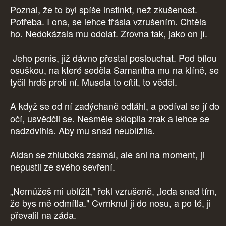
Poznal, že to byl spíše instinkt, než zkušenost.
Potřeba. I ona, se lehce třásla vzrušením. Chtěla
ho. Nedokázala mu odolat. Zrovna tak, jako on jí.
Jeho penis, již dávno přestal poslouchat. Pod bílou
osuškou, na které seděla Samantha mu na klíně, se
tyčil hrdě proti ní. Musela to cítit, to věděl.
A když se od ní zadýchaně odtáhl, a podíval se jí do
očí, usvědčil se. Nesměle sklopila zrak a lehce se
nadzdvihla. Aby mu snad neublížila.
Aidan se zhluboka zasmál, ale ani na moment, ji
nepustil ze svého sevření.
„Nemůžeš mi ublížit," řekl vzrušeně, „leda snad tím,
že bys mě odmítla." Cvrnknul ji do nosu, a po té, ji
převalil na záda.