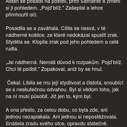
Aidan se posadil na posteli, proti Samantě a změřil
si ji pohledem. „Pojď blíž." Zašeptal a lehce
přimhouřil oči.
Posadila se a zaváhala. Cítila se nesvá, v té
nádherné košilce, ze které nedokázal spustit zrak.
Styděla se. Klopila zrak pod jeho pohledem a celá
rudla.
„Jsi nádherná. Nemáš důvod k rozpakům. Pojď blíž.
Chci tě políbit." Zopakoval, aniž by se hnul.
Čekal. Líbila se mu její stydlivost a čistota, snoubící
se s neskutečnou odvahou. Byl si vědom toho, jak
na ní musí působit. Již jen to, kým byl.
A ona přesto, za celou dobu, co byla zde, ani
jednou nezaplakala. Ani jednou si nepostěžovala.
Snášela zradu svého otce, opravdu statečně.