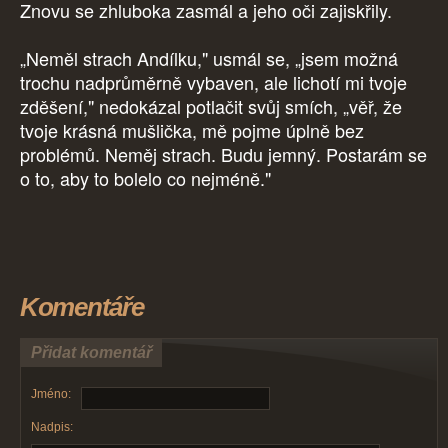
Znovu se zhluboka zasmál a jeho oči zajiskřily.
„Neměl strach Andílku," usmál se, „jsem možná
trochu nadprůměrně vybaven, ale lichotí mi tvoje
zděšení," nedokázal potlačit svůj smích, „věř, že
tvoje krásná mušlička, mě pojme úplně bez
problémů. Neměj strach. Budu jemný. Postarám se
o to, aby to bolelo co nejméně."
Komentáře
Přidat komentář
Jméno:
Nadpis: