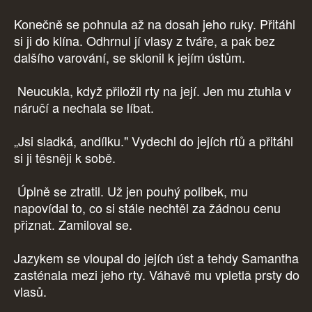
Konečně se pohnula až na dosah jeho ruky. Přitáhl
si ji do klína. Odhrnul jí vlasy z tváře, a pak bez
dalšího varování, se sklonil k jejím ústům.
Neucukla, když přiložil rty na její. Jen mu ztuhla v
náručí a nechala se líbat.
„Jsi sladká, andílku." Vydechl do jejích rtů a přitáhl
si ji těsněji k sobě.
Úplně se ztratil. Už jen pouhý polibek, mu
napovídal to, co si stále nechtěl za žádnou cenu
přiznat. Zamiloval se.
Jazykem se vloupal do jejích úst a tehdy Samantha
zasténala mezi jeho rty. Váhavě mu vpletla prsty do
vlasů.