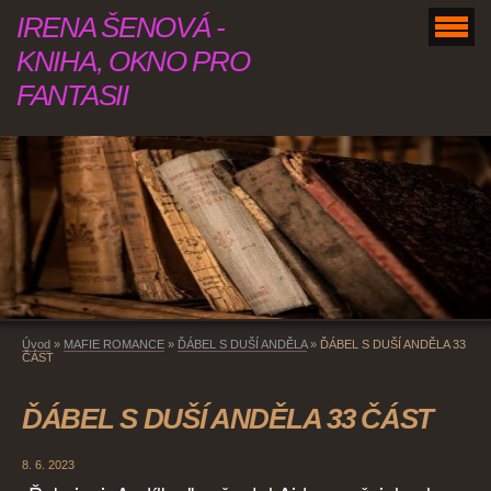
IRENA ŠENOVÁ -
KNIHA, OKNO PRO
FANTASII
Úvod
»
MAFIE ROMANCE
»
ĎÁBEL S DUŠÍ ANDĚLA
»
ĎÁBEL S DUŠÍ ANDĚLA 33
ČÁST
ĎÁBEL S DUŠÍ ANDĚLA 33 ČÁST
8. 6. 2023