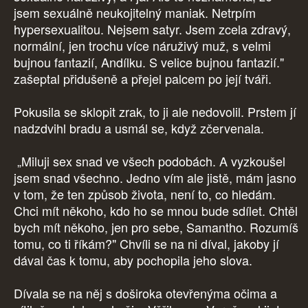
jsem sexuálně neukojitelný maniak. Netrpím
hypersexualitou. Nejsem satyr. Jsem zcela zdravý,
normální, jen trochu více náruživý muž, s velmi
bujnou fantazií, Andílku. S velice bujnou fantazií."
zašeptal přidušeně a přejel palcem po její tváři.
Pokusila se sklopit zrak, to ji ale nedovolil. Prstem jí
nadzdvihl bradu a usmál se, když zčervenala.
„Miluji sex snad ve všech podobách. A vyzkoušel
jsem snad všechno. Jedno vím ale jistě, mám jasno
v tom, že ten způsob života, není to, co hledám.
Chci mít někoho, kdo ho se mnou bude sdílet. Chtěl
bych mít někoho, jen pro sebe, Samantho. Rozumíš
tomu, co ti říkám?" Chvíli se na ni díval, jakoby jí
dával čas k tomu, aby pochopila jeho slova.
Dívala se na něj s doširoka otevřenýma očima a