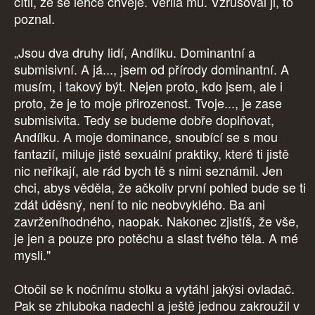
cítil, že se lehce chvěje. Věřila mu. Vzrušoval ji, to
poznal.
„Jsou dva druhy lidí, Andílku. Dominantní a
submisivní. A já..., jsem od přírody dominantní. A
musím, i takový být. Nejen proto, kdo jsem, ale i
proto, že je to moje přirozenost. Tvoje..., je zase
submisivita. Tedy se budeme dobře doplňovat,
Andílku. A moje dominance, snoubící se s mou
fantazií, miluje jisté sexuální praktiky, které ti jistě
nic neříkají, ale rád bych tě s nimi seznámil. Jen
chci, abys věděla, že ačkoliv první pohled bude se ti
zdát úděsný, není to nic neobvyklého. Ba ani
zavrženíhodného, naopak. Nakonec zjistíš, že vše,
je jen a pouze pro potěchu a slast tvého těla. A mé
mysli."
Otočil se k nočnímu stolku a vytáhl jakýsi ovladač.
Pak se zhluboka nadechl a ještě jednou zakroužil v