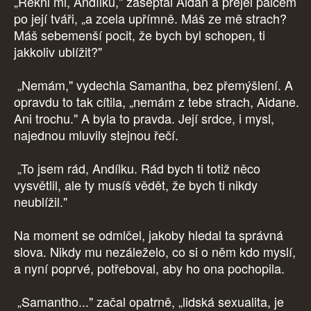
„Řekni mi, Andílku," zašeptal Aidan a přejel palcem
po její tváři, „a zcela upřímně. Máš ze mě strach?
Máš sebemenší pocit, že bych byl schopen, ti
jakkoliv ublížit?"
„Nemám," vydechla Samantha, bez přemýšlení. A
opravdu to tak cítila, „nemám z tebe strach, Aidane.
Ani trochu." A byla to pravda. Její srdce, i mysl,
najednou mluvily stejnou řečí.
„To jsem rád, Andílku. Rád bych ti totiž něco
vysvětlil, ale ty musíš vědět, že bych ti nikdy
neublížil."
Na moment se odmlčel, jakoby hledal ta správná
slova. Nikdy mu nezáleželo, co si o něm kdo myslí,
a nyní poprvé, potřeboval, aby ho ona pochopila.
„Samantho..." začal opatrně, „lidská sexualita, je