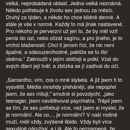
velká, neprobádaná oblast. Jedna velká neznámá.
Někdo potřebuje k životu sex jednou za měsíc.
Druhý za týden, a někdo ho chce klidně denně. A
stále je vše v normě. Každý to má jinak nastavené.
Pro někoho je perverzní už jen to, že by měl vzít
penis do úst, nebo olízat vagínu, a pro jiného, je to
vrchol blaženosti. Chci ti jenom říci, že nic není
špatné, a odsouzeníhodné, pakliže se to líbí
oběma." Zakroužil v jejím obličeji a polkl. Vzal do
svých dlaní její tvář, a zblízka se jí zadíval do očí.
„Samantho, vím, cos o mně slyšela. A již jsem ti to
vysvětlil. Média mnohdy přehánějí, ale nepopřel
jsem, že sex miluji," smutně si povzdychl, „jako
teenager, jsem navštěvoval psychiatra. Trápil jsem
se tím, že sex potřebuji více, než jsem si myslel, že
je normální. Ale co..., je normální? V naší rodině
muži, měli vždy, zvýšené libido. Vždy byli více
sexuálně náruživý, a i já. Ale to neznamená, že