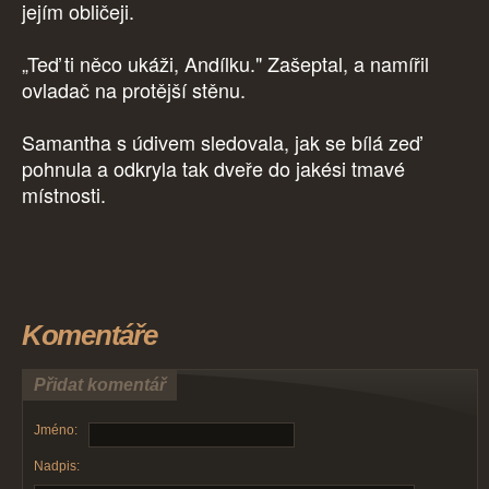
jejím obličeji.
„Teď ti něco ukáži, Andílku." Zašeptal, a namířil
ovladač na protější stěnu.
Samantha s údivem sledovala, jak se bílá zeď
pohnula a odkryla tak dveře do jakési tmavé
místnosti.
Komentáře
Přidat komentář
Jméno:
Nadpis: