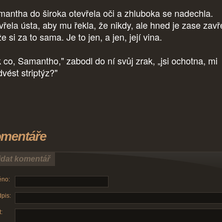
antha do široka otevřela oči a zhluboka se nadechla.
vřela ústa, aby mu řekla, že nikdy, ale hned je zase zavř
 si za to sama. Je to jen, a jen, její vina.
k co, Samantho," zabodl do ní svůj zrak, „jsi ochotna, mi
vést striptýz?"
mentáře
idat komentář
no:
pis:
: