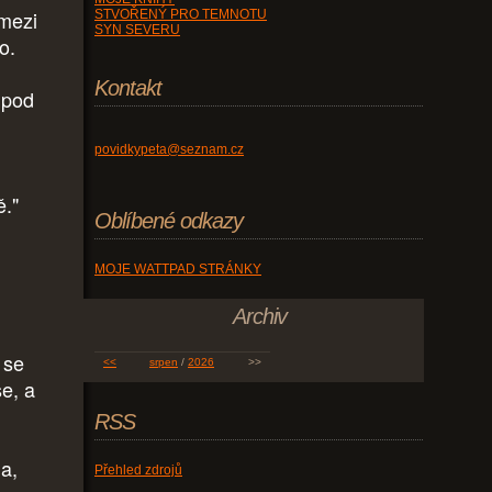
 mezi
STVOŘENÝ PRO TEMNOTU
SYN SEVERU
o.
Kontakt
y pod
povidkypeta@seznam.cz
ě."
Oblíbené odkazy
MOJE WATTPAD STRÁNKY
Archiv
 se
<<
srpen
/
2026
>>
e, a
RSS
la,
Přehled zdrojů