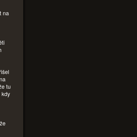
t na
ti
h
išel
 na
že tu
, kdy
 že