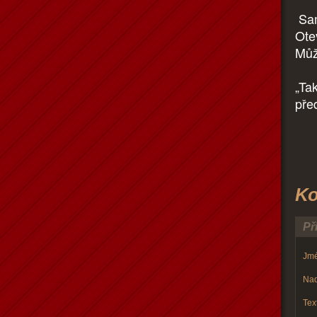
Sam
Ote
Může
„Ta
před
Ko
Př
Jmé
Nad
Text