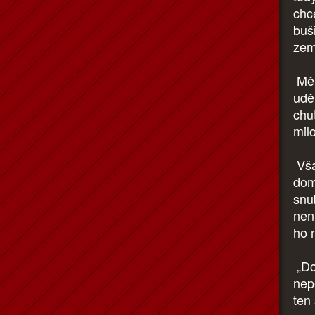
chc
buši
zem
Měl 
udě
chuť
mil
Vša
dom
snu
není
ho 
„Do
nep
ten 