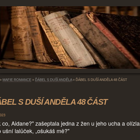
»
MAFIE ROMANCE
»
ĎÁBEL S DUŠÍ ANDĚLA
»
ĎÁBEL S DUŠÍ ANDĚLA 48 ČÁST
BEL S DUŠÍ ANDĚLA 48 ČÁST
2023
k co, Aidane?" zašeptala jedna z žen u jeho ucha a olízla
o ušní lalůček, „ošukáš mě?"