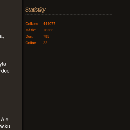
Statistiky
Celkem:
444077
j
Měsíc:
16366
a,
Den:
795
Online:
22
a
yla
rdce
 Ale
lásku