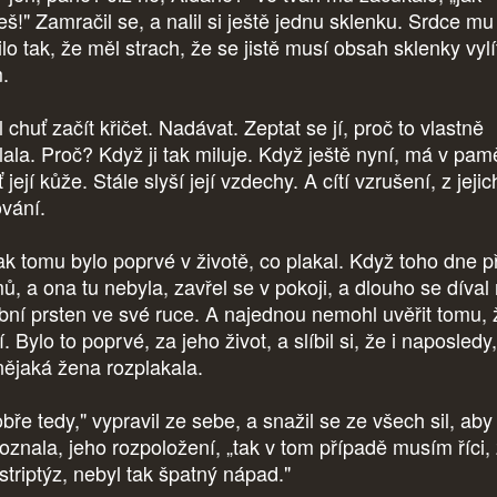
eš!" Zamračil se, a nalil si ještě jednu sklenku. Srdce mu
lo tak, že měl strach, že se jistě musí obsah sklenky vylí
.
chuť začít křičet. Nadávat. Zeptat se jí, proč to vlastně
lala. Proč? Když ji tak miluje. Když ještě nyní, má v pamě
 její kůže. Stále slyší její vzdechy. A cítí vzrušení, z jejic
ování.
k tomu bylo poprvé v životě, co plakal. Když toho dne př
ů, a ona tu nebyla, zavřel se v pokoji, a dlouho se díval
bní prsten ve své ruce. A najednou nemohl uvěřit tomu, 
. Bylo to poprvé, za jeho život, a slíbil si, že i naposledy
nějaká žena rozplakala.
bře tedy," vypravil ze sebe, a snažil se ze všech sil, aby
oznala, jeho rozpoložení, „tak v tom případě musím říci,
striptýz, nebyl tak špatný nápad."