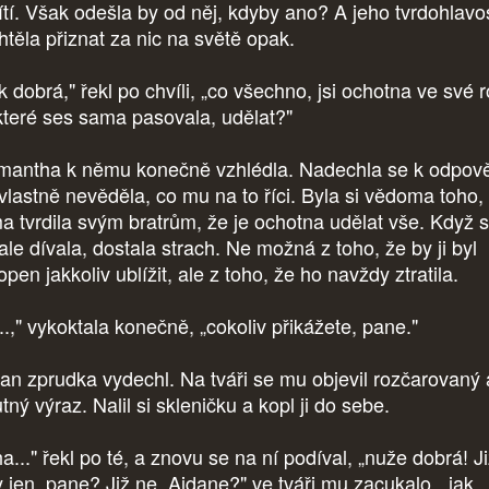
ítí. Však odešla by od něj, kdyby ano? A jeho tvrdohlavos
htěla přiznat za nic na světě opak.
 dobrá," řekl po chvíli, „co všechno, jsi ochotna ve své ro
které ses sama pasovala, udělat?"
antha k němu konečně vzhlédla. Nadechla se k odpově
 vlastně nevěděla, co mu na to říci. Byla si vědoma toho,
a tvrdila svým bratrům, že je ochotna udělat vše. Když 
ale dívala, dostala strach. Ne možná z toho, že by ji byl
pen jakkoliv ublížit, ale z toho, že ho navždy ztratila.
..," vykoktala konečně, „cokoliv přikážete, pane."
an zprudka vydechl. Na tváři se mu objevil rozčarovaný 
ný výraz. Nalil si skleničku a kopl ji do sebe.
..." řekl po té, a znovu se na ní podíval, „nuže dobrá! J
y jen, pane? Již ne, Aidane?" ve tváři mu zacukalo, „jak