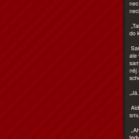
nec
nec
„Tak
do 
Sam
ale
sam
něj 
scho
„Já.
Aid
smut
„Aha
ted