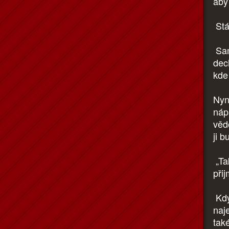
aby
Stá
Sam
dec
kde 
Nyn
náp
věd
ji 
„Ta
při
Když
naj
tak