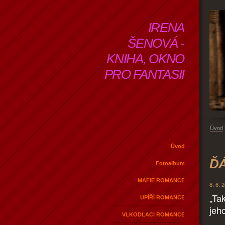
IRENA
ŠENOVÁ -
KNIHA, OKNO
PRO FANTASII
Úvod
Úvod
ĎÁ
Fotoalbum
MAFIE ROMANCE
8. 6. 
„Ta
UPÍŘÍ ROMANCE
jeh
VLKODLACI ROMANCE