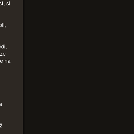
t, si
li,
di,
 že
se na
a
iž