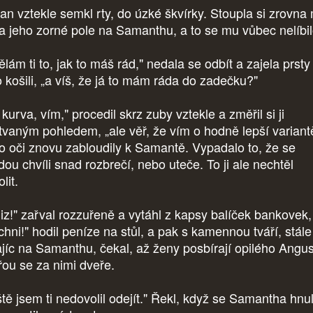
an vztekle semkl rty, do úzké škvírky. Stoupla si zrovna
 a jeho zorné pole na Samanthu, a to se mu vůbec nelíbil
lám ti to, jak to máš rád," nedala se odbít a zajela prst
o košili, „a víš, že já to mám ráda do zadečku?"
kurva, vím," procedil skrz zuby vztekle a změřil si ji
tvaným pohledem, „ale věř, že vím o hodně lepší variant
o oči znovu zabloudily k Samantě. Vypadalo to, že se
dou chvíli snad rozbrečí, nebo uteče. To ji ale nechtěl
lit.
iz!" zařval rozzuřeně a vytáhl z kapsy balíček bankovek,
chni!" hodil peníze na stůl, a pak s kamennou tváří, stále
ajíc na Samanthu, čekal, až ženy posbírají opilého Angus
řou se za nimi dveře.
ště jsem ti nedovolil odejít." Řekl, když se Samantha hnu