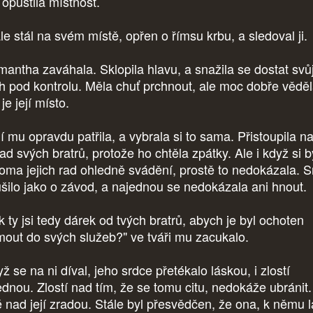
 opustila místnost.
le stál na svém místě, opřen o římsu krbu, a sledoval ji.
antha zaváhala. Sklopila hlavu, a snažila se dostat svů
h pod kontrolu. Měla chuť prchnout, ale moc dobře věděl
je její místo.
í mu opravdu patřila, a vybrala si to sama. Přistoupila n
ad svých bratrů, protože ho chtěla zpátky. Ale i když si b
oma jejich rad ohledně svádění, prostě to nedokázala. S
bušilo jako o závod, a najednou se nedokázala ani hnout.
k ty jsi tedy dárek od tvých bratrů, abych je byl ochoten
jmout do svých služeb?" ve tváři mu zacukalo.
 se na ni díval, jeho srdce přetékalo láskou, i zlostí
ednou. Zlostí nad tím, že se tomu citu, nedokáže ubránit.
é nad její zradou. Stále byl přesvědčen, že ona, k němu 