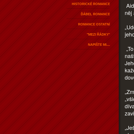
Aid
HISTORICKÉ ROMANCE
něj
ĎÁBEL ROMANCE
ROMANCE OSTATNÍ
„Udě
jeh
"MEZI ŘÁDKY"
NAPIŠTE MI....
„To 
naš
Jeh
kaž
dovo
„Zm
„vši
dív
zav
„Je