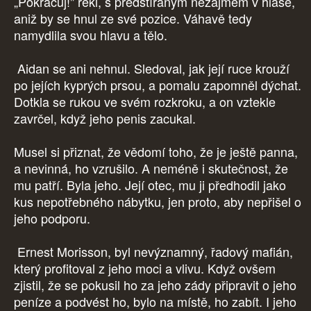
„Pokračuj!" řekl, s předstíraným nezájmem v hlase,
aniž by se hnul ze své pozice. Váhavě tedy
namydlila svou hlavu a tělo.
Aidan se ani nehnul. Sledoval, jak její ruce krouží
po jejích kyprých prsou, a pomalu zapomněl dýchat.
Dotkla se rukou ve svém rozkroku, a on vztekle
zavrčel, když jeho penis zacukal.
Musel si přiznat, že vědomí toho, že je ještě panna,
a nevinná, ho vzrušilo. A neméně i skutečnost, že
mu patří. Byla jeho. Její otec, mu ji předhodil jako
kus nepotřebného nábytku, jen proto, aby nepřišel o
jeho podporu.
Ernest Morisson, byl nevýznamný, řadový mafián,
který profitoval z jeho moci a vlivu. Když ovšem
zjistil, že se pokusil ho za jeho zády připravit o jeho
peníze a podvést ho, bylo na místě, ho zabít. I jeho