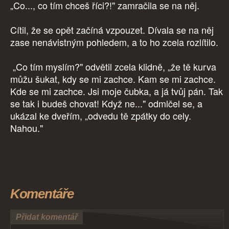
„Co..., co tím chceš říci?!" zamračila se na něj.
Cítil, že se opět začíná vzpouzet. Dívala se na něj
zase nenávistným pohledem, a to ho zcela rozlítilo.
„Co tím myslím?" odvětil zcela klidně, „že tě kurva
můžu šukat, kdy se mi zachce. Kam se mi zachce.
Kde se mi zachce. Jsi moje čubka, a já tvůj pán. Tak
se tak i budeš chovat! Když ne..." odmlčel se, a
ukázal ke dveřím, „odvedu tě zpátky do cely.
Nahou."
Komentáře
Přidat komentář