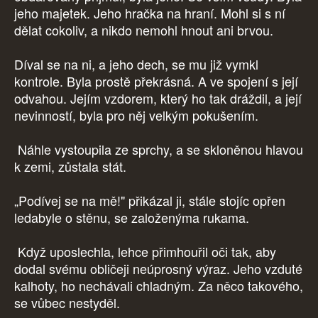
jeho majetek. Jeho hračka na hraní. Mohl si s ní
dělat cokoliv, a nikdo nemohl hnout ani brvou.
Díval se na ni, a jeho dech, se mu již vymkl
kontrole. Byla prostě překrásná. A ve spojení s její
odvahou. Jejím vzdorem, který ho tak dráždil, a její
nevinností, byla pro něj velkým pokušením.
Náhle vystoupila ze sprchy, a se skloněnou hlavou
k zemi, zůstala stát.
„Podívej se na mě!" přikázal ji, stále stojíc opřen
ledabyle o stěnu, se založenýma rukama.
Když uposlechla, lehce přimhouřil oči tak, aby
dodal svému obličeji neúprosný výraz. Jeho vzduté
kalhoty, ho nechávali chladným. Za něco takového,
se vůbec nestyděl.