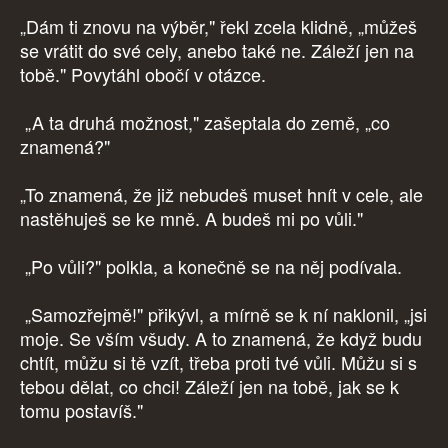
„Dám ti znovu na výběr," řekl zcela klidně, „můžeš
se vrátit do své cely, anebo také ne. Záleží jen na
tobě." Povytáhl obočí v otázce.
„A ta druhá možnost," zašeptala do země, „co
znamená?"
„To znamená, že již nebudeš muset hnít v cele, ale
nastěhuješ se ke mně. A budeš mi po vůli."
„Po vůli?" polkla, a konečně se na něj podívala.
„Samozřejmě!" přikývl, a mírně se k ní naklonil, „jsi
moje. Se vším všudy. A to znamená, že když budu
chtít, můžu si tě vzít, třeba proti tvé vůli. Můžu si s
tebou dělat, co chci! Záleží jen na tobě, jak se k
tomu postavíš."