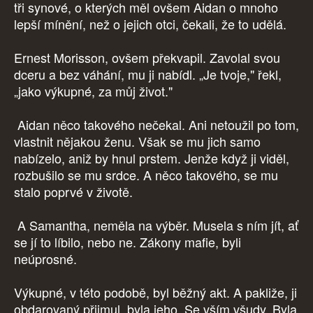
tři synové, o kterých měl ovšem Aidan o mnoho
lepší mínění, než o jejich otci, čekali, že to udělá.
Ernest Morisson, ovšem překvapil. Zavolal svou
dceru a bez váhání, mu ji nabídl. „Je tvoje," řekl,
„jako výkupné, za můj život."
Aidan něco takového nečekal. Ani netoužil po tom,
vlastnit nějakou ženu. Však se mu jich samo
nabízelo, aniž by hnul prstem. Jenže když ji viděl,
rozbušilo se mu srdce. A něco takového, se mu
stalo poprvé v životě.
A Samantha, neměla na výběr. Musela s ním jít, ať
se jí to líbilo, nebo ne. Zákony mafie, byli
neúprosné.
Výkupné, v této podobě, byl běžný akt. A pakliže, ji
obdarovaný přijmul, byla jeho. Se vším všudy. Byla