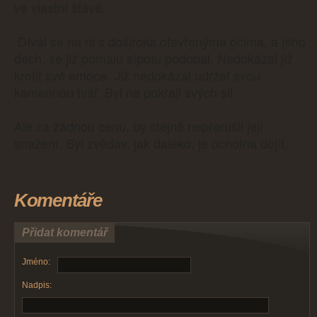
ve vlastní šťávě.
Díval se na ni s doširoka otevřenýma očima, a jeho
dech, se již pomalu sípotu podobal. Nedokázal již
krotit své emoce. Již nedokázal udržet svou
kamennou tvář. Byl na pokraji svých sil.
Ale za žádnou cenu, by stejně nepřerušil její
snažení. Byl zvědav, jak daleko, je ochotna dojít.
Komentáře
Přidat komentář
Jméno:
Nadpis: