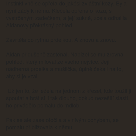
Instinktivně se opřela do jakési zvláštní kozy. Byla
nyní zády k němu. Klečela opřena o kozu, s
vystrčeným zadečkem, a její sukně, zcela odhalila
Aidanovy překrásný pohled.
Zavrtěla do rytmu prdelkou. A znovu a znovu.
Aidan přidušeně zasténal. Nabízel se mu zrovna
pohled, který miloval ze všeho nejvíce. Její
nádherná prdelka a mušlička, úplně čekali na to,
aby si je vzal.
Už jen to, že ležela na jednom z křesel, kde toužil ji
spoutat a brát si ji tak dlouho, dokud nezešílí slastí,
ho přivádělo pomalu do mdlob.
Pak se ale zase otočila a vlnivým pohybem, se
pomalu přibližovala k němu.