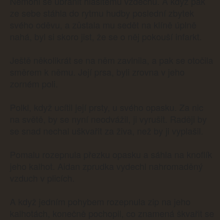
Nemohl se ubránit hlasitému vzdechu. A když pak
ze sebe stáhla do rytmu hudby poslední zbytek
svého oděvu, a zůstala mu sedět na klíně úplně
nahá, byl si skoro jist, že se o něj pokouší infarkt.
Ještě několikrát se na něm zavlnila, a pak se otočila
směrem k němu. Její prsa, byli zrovna v jeho
zorném poli.
Polkl, když ucítil její prsty, u svého opasku. Za nic
na světě, by se nyní neodvážil, ji vyrušit. Raději by
se snad nechal uškvařit za živa, než by ji vyplašil.
Pomalu rozepnula přezku opasku a sáhla na knoflík
jeho kalhot. Aidan zprudka vydechl nahromaděný
vzduch v plicích.
A když jedním pohybem rozepnula zip na jeho
kalhotách, konečně pochopil, co znamená škvařit se