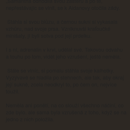
„Samantha odhodila svou zástěru a po té,
nepřestávajíc se vlnit, se k Aidanovy otočila zády.
Stáhla si svou blůzu, a černou sukni si vykasala
vzhůru, nad svoje prsa. Vzniknuvši kraťoučké
minišaty, jí byli sotva pod její prdelku.
I s ní, adrenalin v krvi, udělal své. Takovou odvahu
a touhu po tom, vidět jeho vzrušení, ještě neměla.
Stále se vlníc, si pomalu stáhla svoje kalhotky.
Vyzývavě se hladila po stehnech, ale tak, aby okraj
její sukně, zcela neodkryl to, po čem on, nejvíce
toužil.
Neměla ani ponětí, na co slouží všechno náčiní, co
zde bylo, ale sama byla vzrušená z toho, když se na
jedno z nich položila.