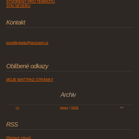
STVOŘENÝ PRO TEMNOTU
SYN SEVERU
Kontakt
povidkypeta@seznam.cz
Oblíbené odkazy
MOJE WATTPAD STRÁNKY
Archiv
<<
srpen
/
2026
>>
RSS
Přehled zdrojů