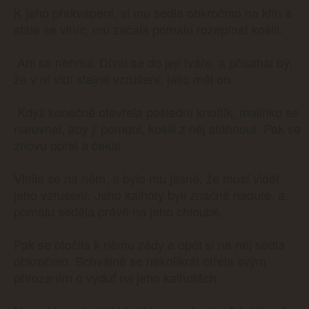
K jeho překvapení, si mu sedla obkročmo na klín a
stále se vlníc, mu začala pomalu rozepínat košili.
Ani se nehnul. Díval se do její tváře, a přísahal by,
že v ní vidí stejné vzrušení, jako měl on.
Když konečně otevřela poslední knoflík, malinko se
narovnal, aby ji pomohl, košili z něj stáhnout. Pak se
znovu opřel a čekal.
Vlnila se na něm, a bylo mu jasné, že musí vidět
jeho vzrušení. Jeho kalhoty byli značně naduté, a
pomalu seděla právě na jeho chloubě.
Pak se otočila k němu zády a opět si na něj sedla
obkročmo. Schválně se několikrát otřela svým
přirozením o výduť na jeho kalhotách.