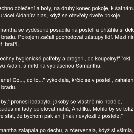
echno oblečení a boty, na druhý konec pokoje, k šatnám.
urácel Aidanův hlas, když se otevřely dveře pokoje.
antha se vyděšeně posadila na posteli a přitáhla si dek
 bradu. Pokojem začali pochodovat zástupy lidí. Mezi nim
tři bratři.
echny hygienické potřeby a drogerii, do koupelny!" řekl
vu Aidan, a mrkl na vyplašenou Samanthu.
ane! Co..., co to..." vykoktala, krčíc se v posteli, zahale
 bradu.
 by," pronesl ledabyle, jakoby se vlastně nic nedělo,
budeš mi tady poletovat nahá, Andílku. Mohlo by se totiž
e stát, že bychom pak ani jinak nevylezli z postele."
antha zalapala po dechu, a zčervenala, když si všimla,