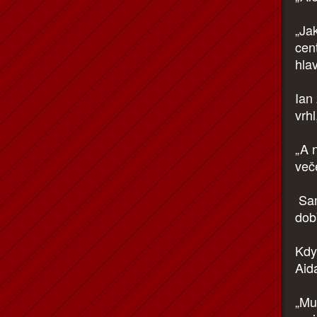
„Ja
cen
hla
Ian
vrhl
„A 
več
Sam
dob
Kdy
Aida
„Mu