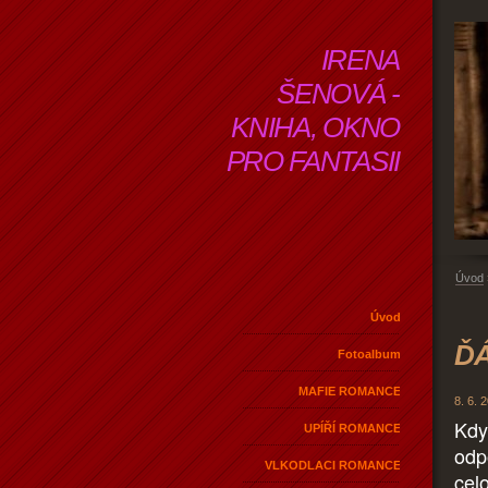
IRENA
ŠENOVÁ -
KNIHA, OKNO
PRO FANTASII
Úvod
Úvod
ĎÁ
Fotoalbum
MAFIE ROMANCE
8. 6. 
Kdy
UPÍŘÍ ROMANCE
odp
VLKODLACI ROMANCE
cel