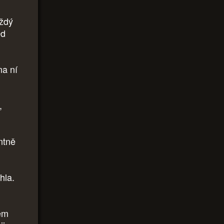
aždý
Od
na ní
,
ntně
hla.
tem