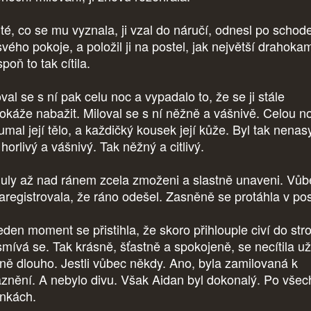
té, co se mu vyznala, ji vzal do náručí, odnesl po schod
vého pokoje, a položil ji na postel, jak největší drahoka
poň to tak cítila.
val se s ní pak celu noc a vypadalo to, že se ji stále
okáže nabažit. Miloval se s ní něžně a vášnivě. Celou n
umal její tělo, a každičký kousek její kůže. Byl tak nenas
horlivý a vášnivý. Tak něžný a citlivý.
uly až nad ránem zcela zmoženi a slastně unaveni. Vůb
aregistrovala, že ráno odešel. Zasněně se protáhla v post
eden moment se přistihla, že skoro přihlouple civí do str
smívá se. Tak krásně, šťastně a spokojeně, se necítila už
ně dlouho. Jestli vůbec někdy. Ano, byla zamilovaná k
áznění. A nebylo divu. Však Aidan byl dokonalý. Po všec
ánkách.