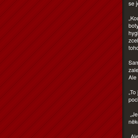
se j
„Ko
bot
hyg
zce
toh
Sam
zal
Ale
„To
poc
„Je
něk
„Ale