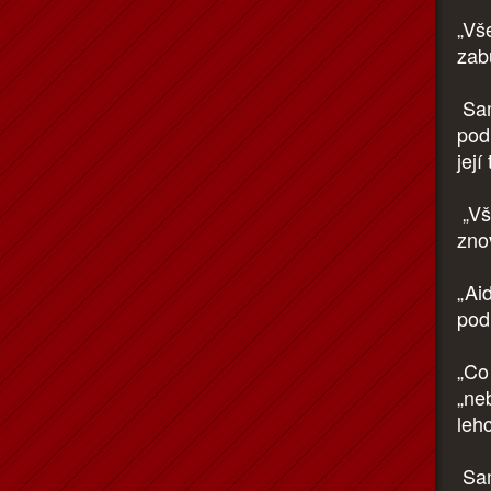
„Vš
zab
Sam
pod
její 
„Vš
zno
„Aid
pod
„Co
„ne
lehc
Sam