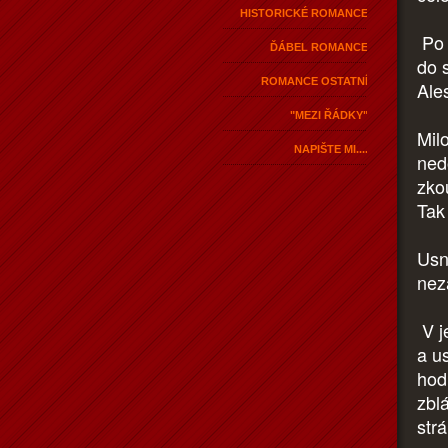
HISTORICKÉ ROMANCE
Po 
ĎÁBEL ROMANCE
do s
ROMANCE OSTATNÍ
Ales
"MEZI ŘÁDKY"
Milo
NAPIŠTE MI....
ned
zko
Tak 
Usn
nez
V j
a u
hod
zbl
str