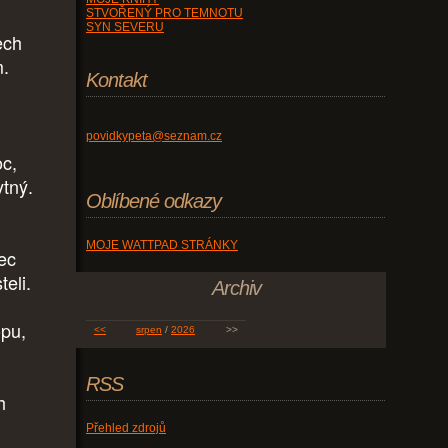
STVOŘENÝ PRO TEMNOTU
SYN SEVERU
ech
m.
Kontakt
povidkypeta@seznam.cz
oc,
ytný.
Oblíbené odkazy
MOJE WATTPAD STRÁNKY
ec
eli.
Archiv
opu,
<<
srpen
/
2026
>>
RSS
h
Přehled zdrojů