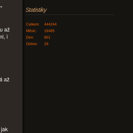
"
Statistiky
Celkem:
444244
u až
Měsíc:
16485
i, i
Den:
801
Online:
29
ná až
 jak