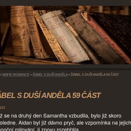
»
MAFIE ROMANCE
»
ĎÁBEL S DUŠÍ ANDĚLA
»
ĎÁBEL S DUŠÍ ANDĚLA 59 ČÁST
BEL S DUŠÍ ANDĚLA 59 ČÁST
2023
ž se na druhý den Samantha vzbudila, bylo již skoro
oledne. Aidan byl již dávno pryč, ale vzpomínka na jejic
onoční milování, ji znovu rozehřála.