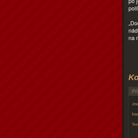
po j
polí
„Do
nád
na 
Ko
Př
Jmé
Nad
Text