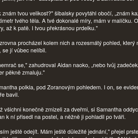
k znám tvou velikost?" šibalsky povytáhl obočí, „znám k
timetr tvého těla. A tvé dokonalé míry, mám v malíčku. 
vy, až k patě. I tvou překrásnou prdelku."
 zrovna procházel kolem nich a rozesmátý pohled, který 
, se jí vůbec nelíbil.
nemrač se," zahudroval Aidan naoko, „nebo tvůj zadeček
er pěkně zmaluju."
antha polkla, pod Zoranovým pohledem. I on, se evide
ře bavil.
ž všichni konečně zmizeli za dveřmi, si Samantha oddyc
n k ní přisedl na postel, a něžně ji pohladil po tváři.
sím ještě odejít. Mám ještě důležité jednání," přejel prs