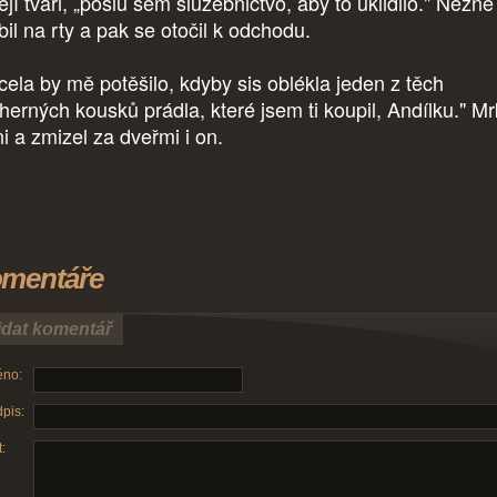
ejí tváři, „pošlu sem služebnictvo, aby to uklidilo." Něžně 
bil na rty a pak se otočil k odchodu.
cela by mě potěšilo, kdyby sis oblékla jeden z těch
herných kousků prádla, které jsem ti koupil, Andílku." Mr
ni a zmizel za dveřmi i on.
mentáře
idat komentář
no:
pis:
: