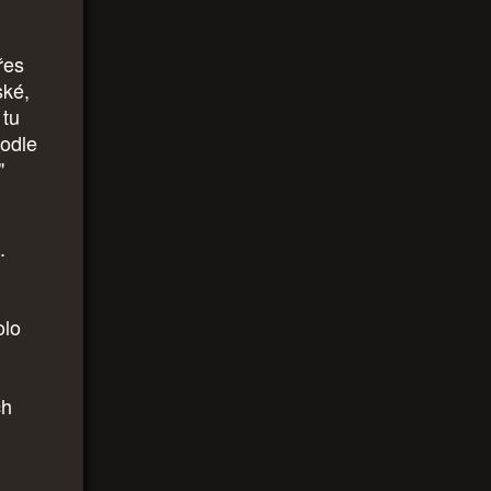
řes
ské,
 tu
odle
."
.
olo
ch