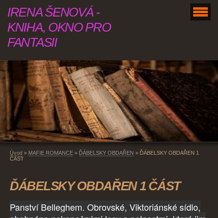
IRENA ŠENOVÁ -
KNIHA, OKNO PRO
FANTASII
Úvod
»
MAFIE ROMANCE
»
ĎÁBELSKY OBDAŘEN
»
ĎÁBELSKY OBDAŘEN 1
ČÁST
ĎÁBELSKY OBDAŘEN 1 ČÁST
Panství Belleghem. Obrovské, Viktoriánské sídlo,