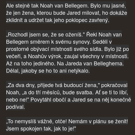
Ale stejně tak Noah van Bellegem. Bylo mu jasné,
že jen žena, kterou bude Jared milovat, ho dokáže
zklidnit a udržet tak jeho poklopec zavřený.
„Rozhodl jsem se, že se oženíš." Řekl Noah van
Bellegem směrem k svému synovy. Seděli v
prostorné obývací místnosti svého sídla. Bylo již po
večeři, a Noahův výrok, zaujal všechny v místnosti.
Až na toho jediného. Na Jareda van Belleghema.
Dělal, jakoby se ho to ani netýkalo.
„Za dva dny, přijede tvá budoucí žena," pokračoval
Noah, „a do tří měsíců, bude svatba. Ať se ti to líbí,
nebo ne!" Povytáhl obočí a Jared se na něj konečně
podíval.
„To nemyslíš vážně, otče! Nemám v plánu se ženit!
Jsem spokojen tak, jak to je!"