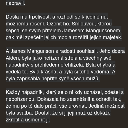
napravil.
Došla mu trpělivost, a rozhodl se k jedinému,
možnému řešení. Oženit ho. Smlouvou, kterou
sepsal se svým přítelem Jamesem Mangunsonem,
pak měl zpečetit jejich moc a rozšířit jejich majetek.
A James Mangunson s radostí souhlasil. Jeho dcera
Aiden, byla jako neřízená střela a všechny své
nápadníky s přehledem přehlížela. Byla chytrá a
věděla to. Byla krásná, a byla si toho vědoma. A
byla zapřisáhlá nepřítelkyně všech mužů.
Každý nápadník, který se o ni kdy ucházel, odešel s
nepořízenou. Dokázala ho zesměšnit a odradit tak,
že mu po té dalo práci, vše urovnat. Jediná možnost
byla svatba. Doufal, že si ji její muž už dokáže
zkrotit a usměrnit ji.