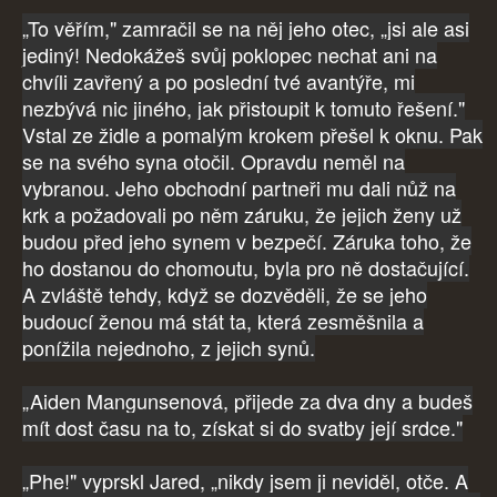
„To věřím," zamračil se na něj jeho otec, „jsi ale asi
jediný! Nedokážeš svůj poklopec nechat ani na
chvíli zavřený a po poslední tvé avantýře, mi
nezbývá nic jiného, jak přistoupit k tomuto řešení."
Vstal ze židle a pomalým krokem přešel k oknu. Pak
se na svého syna otočil. Opravdu neměl na
vybranou. Jeho obchodní partneři mu dali nůž na
krk a požadovali po něm záruku, že jejich ženy už
budou před jeho synem v bezpečí. Záruka toho, že
ho dostanou do chomoutu, byla pro ně dostačující.
A zvláště tehdy, když se dozvěděli, že se jeho
budoucí ženou má stát ta, která zesměšnila a
ponížila nejednoho, z jejich synů.
„Aiden Mangunsenová, přijede za dva dny a budeš
mít dost času na to, získat si do svatby její srdce."
„Phe!" vyprskl Jared, „nikdy jsem ji neviděl, otče. A