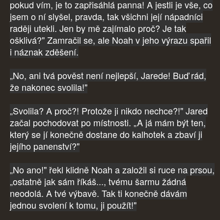
pokud vím, je to zapřisáhlá panna! A jestli je vše, co
jsem o ní slyšel, pravda, tak všichni její nápadníci
raději utekli. Jen by mě zajímalo proč? Je tak
ošklivá?" Zamračil se, ale Noah v jeho výrazu spařil
i náznak zděšení.
„No, ani tvá pověst není nejlepší, Jarede! Buď rád,
že nakonec svolila!"
„Svolila? A proč?! Protože ji nikdo nechce?!" Jared
začal pochodovat po místnosti. „A já mám být ten,
který se jí konečně dostane do kalhotek a zbaví ji
jejího panenství?"
„No ano!" řekl klidně Noah a založil si ruce na prsou,
„ostatně jak sám říkáš..., tvému šarmu žádná
neodolá. A tvé výbavě. Tak ti konečně dávám
jednou svolení k tomu, ji použít!"