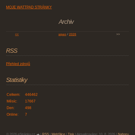
MOJE WATTPAD STRÁNKY
Archiv
<<
srpen
/
2026
>>
RSS
Přehled zdrojů
Statistiky
Celkem:
446462
Měsíc:
17667
Den:
498
Online:
7
© 2026 eStránky.cz
|
RSS
|
WebSlice
|
Tisk
|
Aktualizováno: 10. 8. 2026
|
Nahoru