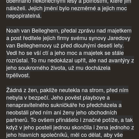
obehnáno nekonečnými lesy a polnostmi, které jim
náleželi. Jejich jmění bylo nezměrné a jejich moc
nepopiratelná.
Noah van Belleghem, předal zprávu nad majetkem
a post ředitele jejich firmy svému synovy Jaredovy
van Belleghemovy už před dlouhými deseti lety.
Vedl ho se vší ctí a jeho moc a majetek se stále
rozrůstal. To mu nedokázal upřít, ale nad avantýry z
jeho soukromého života, už mu docházela
trpělivost.
Žádná z žen, pakliže neutekla na strom, před ním
nebyla v bezpečí. Jeho pověst playboye a
nenapravitelného sukničkáře ho předcházela a
neobstáli před ním ani ženy jeho obchodních
partnerů. To ovšem přinášelo i značné potíže, a tak
když v jeho posteli jednou skončila i žena jednoho z
jeho hlavních společníků, měl co dělat, aby vše