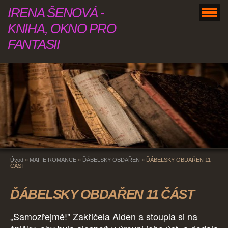
IRENA ŠENOVÁ -
KNIHA, OKNO PRO
FANTASII
Úvod
»
MAFIE ROMANCE
»
ĎÁBELSKY OBDAŘEN
»
ĎÁBELSKY OBDAŘEN 11
ČÁST
ĎÁBELSKY OBDAŘEN 11 ČÁST
„Samozřejmě!" Zakřičela Aiden a stoupla si na