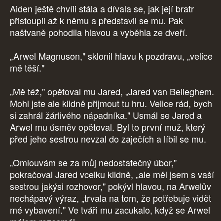
Aiden ještě chvíli stála a dívala se, jak její bratr
přistoupil až k němu a představil se mu. Pak
naštvaně pohodila hlavou a vyběhla ze dveří.
„Arwel Magnuson," sklonil hlavu k pozdravu, „velice
mě těší."
„Mě též," opětoval mu Jared, „Jared van Belleghem.
Mohl jste ale klidně přijmout tu hru. Velice rád, bych
si zahrál žárlivého nápadníka." Usmál se Jared a
Arwel mu úsměv opětoval. Byl to první muž, který
před jeho sestrou nevzal do zaječích a líbil se mu.
„Omlouvám se za můj nedostatečný úbor,"
pokračoval Jared vcelku klidně, „ale měl jsem s vaší
sestrou jakýsi rozhovor," pokývl hlavou, na Arwelův
nechápavý výraz, „trvala na tom, že potřebuje vidět
mé vybavení." Ve tváři mu zacukalo, když se Arwel