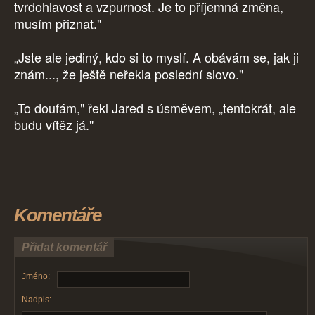
tvrdohlavost a vzpurnost. Je to příjemná změna,
musím přiznat."
„Jste ale jediný, kdo si to myslí. A obávám se, jak ji
znám..., že ještě neřekla poslední slovo."
„To doufám," řekl Jared s úsměvem, „tentokrát, ale
budu vítěz já."
Komentáře
Přidat komentář
Jméno:
Nadpis: