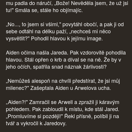
mu padla do náručí, „Bože! Nevěděla jsem, že už jsi
tu!" Smála se, stále ho objímajíc.
„No..., to jsem si všiml," povytáhl obočí, a pak ji od
sebe odtáhl na délku paží, „nechceš mi něco
vysvětlit?" Pohodil hlavou k jejímu image.
Aiden očima našla Jareda. Pak vzdorovitě pohodila
hlavou. Stál opřen o krb a díval se na ně. Že by v
jeho očích, spatřila snad náznak žárlivosti?
„Nemůžeš alespoň na chvíli předstírat, že jsi můj
milenec?" Zašeptala Aiden u Arwelova ucha.
„Aiden?!" Zamračil se Arwell a zpražil ji káravým
pohledem. Pak zabloudil k místu, kde stál Jared.
„Promluvíme si později!" Řekl přísně, políbil ji na
tvář a vykročil k Jaredovy.