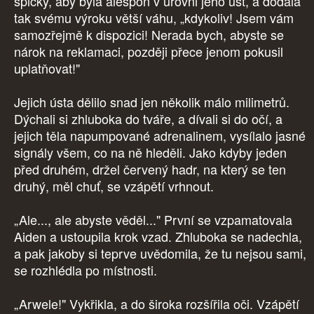
špičky, aby byla alespoň v úrovni jeho úst, a dodala
tak svému výroku větší váhu, „kdykoliv! Jsem vám
samozřejmě k dispozici! Nerada bych, abyste se
nárok na reklamaci, později přece jenom pokusil
uplatňovat!"
Jejich ústa dělilo snad jen několik málo milimetrů.
Dýchali si zhluboka do tváře, a dívali si do očí, a
jejich těla napumpované adrenalinem, vysílalo jasné
signály všem, co na ně hleděli. Jako kdyby jeden
před druhém, držel červený hadr, na který se ten
druhý, měl chuť, se vzápětí vrhnout.
„Ale..., ale abyste věděl..." První se vzpamatovala
Aiden a ustoupila krok vzad. Zhluboka se nadechla,
a pak jakoby si teprve uvědomila, že tu nejsou sami,
se rozhlédla po místnosti.
„Arwele!" Vykřikla, a do široka rozšířila oči. Vzápětí