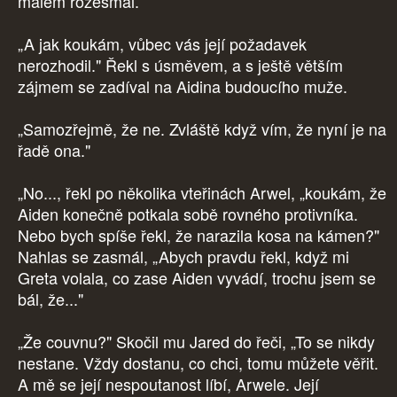
málem rozesmál.
„A jak koukám, vůbec vás její požadavek
nerozhodil." Řekl s úsměvem, a s ještě větším
zájmem se zadíval na Aidina budoucího muže.
„Samozřejmě, že ne. Zvláště když vím, že nyní je na
řadě ona."
„No..., řekl po několika vteřinách Arwel, „koukám, že
Aiden konečně potkala sobě rovného protivníka.
Nebo bych spíše řekl, že narazila kosa na kámen?"
Nahlas se zasmál, „Abych pravdu řekl, když mi
Greta volala, co zase Aiden vyvádí, trochu jsem se
bál, že..."
„Že couvnu?" Skočil mu Jared do řeči, „To se nikdy
nestane. Vždy dostanu, co chci, tomu můžete věřit.
A mě se její nespoutanost líbí, Arwele. Její