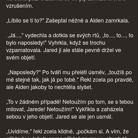
vzrušením.
„Líbilo se ti to?" Zašeptal něžně a Aiden zamrkala.
„Já...," vydechla a dotkla se svých rtů, „to..., to..., to
bylo naposledy!" Vyhrkla, když se trochu
vzpamatovala. Jared ji ale stále pevně držel ve
svém objetí.
„Naposledy?" Po tváři mu přelétl úsměv, „toužíš po
mě stejně tak, jak já po tobě." Řekl zcela po pravdě,
ale Aiden jakoby to nechtěla slyšet.
„To v žádném případě! Netoužím po tom, se s tebou
milovat, Jarede! Netoužím!" Vykřikla a zaházela
sebou v jeho objetí. Jared se ale jen usmál.
„Uvidíme," řekl zcela klidně, „počkám si. A vím, že