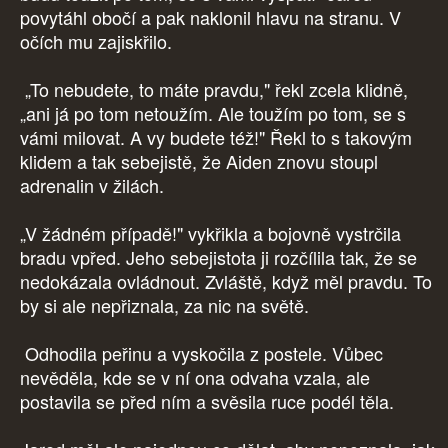
povytáhl obočí a pak naklonil hlavu na stranu. V
očích mu zajiskřilo.
„To nebudete, to máte pravdu," řekl zcela klidně,
„ani já po tom netoužím. Ale toužím po tom, se s
vámi milovat. A vy budete též!" Řekl to s takovým
klidem a tak sebejistě, že Aiden znovu stoupl
adrenalin v žilách.
„V žádném případě!" vykřikla a bojovně vystrčila
bradu vpřed. Jeho sebejistota ji rozčílila tak, že se
nedokázala ovládnout. Zvláště, když měl pravdu. To
by si ale nepřiznala, za nic na světě.
Odhodila peřinu a vyskočila z postele. Vůbec
nevěděla, kde se v ní ona odvaha vzala, ale
postavila se před ním a svěsila ruce podél těla.