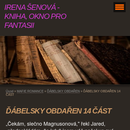
IRENA ŠENOVÁ -
KNIHA, OKNO PRO
FANTASII
Úvod
»
MAFIE ROMANCE
»
ĎÁBELSKY OBDAŘEN
»
ĎÁBELSKY OBDAŘEN 14
ČÁST
ĎÁBELSKY OBDAŘEN 14 ČÁST
„Čekám, slečno Magnusonová," řekl Jared,