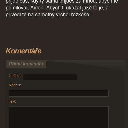
přijde čas, kdy ty sama přijdeš za mnou, abych tě
pomiloval, Aiden. Abych ti ukázal jaké to je, a
přivedl tě na samotný vrchol rozkoše."
Komentáře
Přidat komentář
Jméno:
Nadpis:
Text: