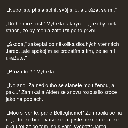
„Nebo jste přišla splnit svůj slib, a ukázat se mi."
„Druhá možnost." Vyhrkla tak rychle, jakoby měla
strach, že by mohla zatoužit po té první.
„Škoda," zašeptal po několika dlouhých vteřinách
Jared, „ale spokojím se prozatím s tím, že se mi
ukážete."
„Prozatím?!" Vyhrkla.
„No ano. Za nedlouho se stanete mojí ženou, a
pak..." Zamrkal a Aiden se znovu rozbušilo srdce
jako na poplach.
„Moc si věříte, pane Bellegheme!" Zamračila se na
něj, „To, že budu vaše žena, ještě neznamená, že
budu toužit po tom, se s vámi vyspat!" Jared