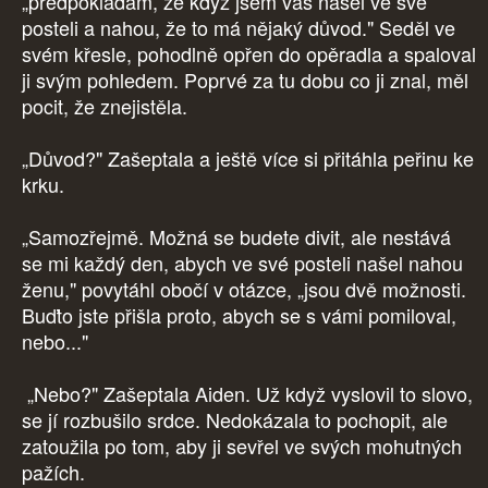
„předpokládám, že když jsem váš našel ve své
posteli a nahou, že to má nějaký důvod." Seděl ve
svém křesle, pohodlně opřen do opěradla a spaloval
ji svým pohledem. Poprvé za tu dobu co ji znal, měl
pocit, že znejistěla.
„Důvod?" Zašeptala a ještě více si přitáhla peřinu ke
krku.
„Samozřejmě. Možná se budete divit, ale nestává
se mi každý den, abych ve své posteli našel nahou
ženu," povytáhl obočí v otázce, „jsou dvě možnosti.
Buďto jste přišla proto, abych se s vámi pomiloval,
nebo..."
„Nebo?" Zašeptala Aiden. Už když vyslovil to slovo,
se jí rozbušilo srdce. Nedokázala to pochopit, ale
zatoužila po tom, aby ji sevřel ve svých mohutných
pažích.