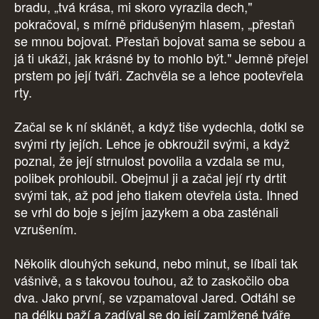
bradu, „tvá krása, mi skoro vyrazila dech,"
pokračoval, s mírně přidušeným hlasem, „přestaň
se mnou bojovat. Přestaň bojovat sama se sebou a
já ti ukáži, jak krásné by to mohlo být." Jemně přejel
prstem po její tváři. Zachvěla se a lehce pootevřela
rty.
Začal se k ní sklánět, a když tiše vydechla, dotkl se
svými rty jejích. Lehce je obkroužil svými, a když
poznal, že její strnulost povolila a vzdala se mu,
polibek prohloubil. Obejmul ji a začal její rty drtit
svými tak, až pod jeho tlakem otevřela ústa. Ihned
se vrhl do boje s jejím jazykem a oba zasténali
vzrušením.
Několik dlouhých sekund, nebo minut, se líbali tak
vášnivě, a s takovou touhou, až to zaskočilo oba
dva. Jako první, se vzpamatoval Jared. Odtáhl se
na délku paží a zadíval se do její zamlžené tváře