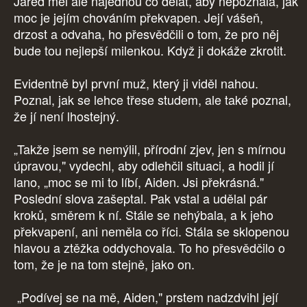
Jared měl ale najednou co dělat, aby nepoznala, jak
moc je jejím chováním překvapen. Její vášeň,
drzost a odvaha, ho přesvědčili o tom, že pro něj
bude tou nejlepší milenkou. Když ji dokáže zkrotit.
Evidentně byl první muž, který ji viděl nahou.
Poznal, jak se lehce třese studem, ale také poznal,
že jí není lhostejný.
„Takže jsem se nemýlil, přírodní zjev, jen s mírnou
úpravou," vydechl, aby odlehčil situaci, a hodil jí
lano, „moc se mi to líbí, Aiden. Jsi překrásná."
Poslední slova zašeptal. Pak vstal a udělal pár
kroků, směrem k ní. Stále se nehýbala, a k jeho
překvapení, ani neměla co říci. Stála se sklopenou
hlavou a ztěžka oddychovala. To ho přesvědčilo o
tom, že je na tom stejně, jako on.
„Podívej se na mě, Aiden," prstem nadzdvihl její