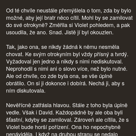
Od té chvíle neustále přemýšlela o tom, zda by bylo
možné, aby její bratr něco cítil. Mohl by se zamilovat
do své otrokyně? Změřila si Violet pohledem, a pak
usoudila, že ano. Snad. Jistě jí byl okouzlen.
Tak, jako ona, se nikdy žádná k němu nesměla
chovat. Ke svým otrokyním byl vždy přísný a tvrdý.
Vyžadoval jen jedno a nikdy s nimi nediskutoval.
Neprohodil s nimi ani o slovo více, než bylo nutné.
Ale od chvíle, co zde byla ona, se vše úplně
obrátilo. On si ji dokonce i dobírá. Nechá ji, aby s
ním diskutovala.
Nevěřícně zatřásla hlavou. Stále z toho byla úplně
vedle. Však i David. Každopádně by ale oba byli
šťastní, kdyby se zamiloval. Zároveň ale cítila, že s
Violet bude horší pořízení. Ona ho nepochybně
nenáviděla. I když na druhou stranu se nedalo