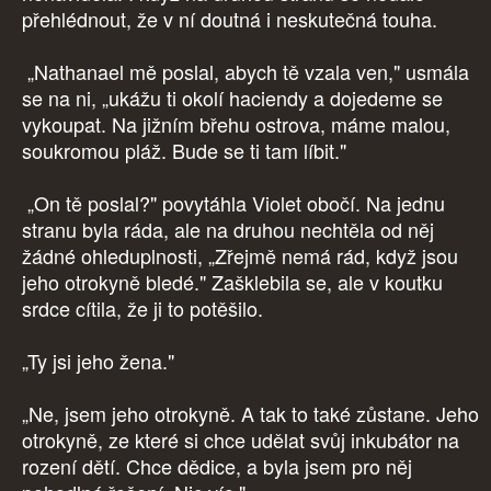
přehlédnout, že v ní doutná i neskutečná touha.
„Nathanael mě poslal, abych tě vzala ven," usmála
se na ni, „ukážu ti okolí haciendy a dojedeme se
vykoupat. Na jižním břehu ostrova, máme malou,
soukromou pláž. Bude se ti tam líbit."
„On tě poslal?" povytáhla Violet obočí. Na jednu
stranu byla ráda, ale na druhou nechtěla od něj
žádné ohleduplnosti, „Zřejmě nemá rád, když jsou
jeho otrokyně bledé." Zašklebila se, ale v koutku
srdce cítila, že ji to potěšilo.
„Ty jsi jeho žena."
„Ne, jsem jeho otrokyně. A tak to také zůstane. Jeho
otrokyně, ze které si chce udělat svůj inkubátor na
rození dětí. Chce dědice, a byla jsem pro něj