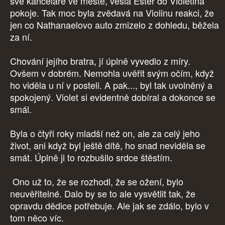
své kanceláře ve městě, vešla Ester do Violetina
pokoje. Tak moc byla zvědavá na Violinu reakci, že
jen co Nathanaelovo auto zmizelo z dohledu, běžela
za ní.
Chování jejího bratra, jí úplně vyvedlo z míry.
Ovšem v dobrém. Nemohla uvěřit svým očím, když
ho viděla u ní v posteli. A pak..., byl tak uvolněný a
spokojený. Violet si evidentně dobíral a dokonce se
smál.
Byla o čtyři roky mladší než on, ale za celý jeho
život, ani když byl ještě dítě, ho snad neviděla se
smát. Úplně ji to rozbušilo srdce štěstím.
Ono už to, že se rozhodl, že se ožení, bylo
neuvěřitelné. Dalo by se to ale vysvětlit tak, že
opravdu dědice potřebuje. Ale jak se zdálo, bylo v
tom něco víc.