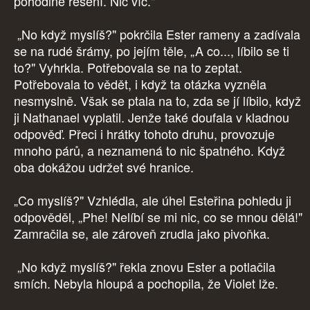
pohodlné řešení. Nic víc."
„No když myslíš?" pokrčila Ester rameny a zadívala
se na rudé šrámy, po jejím těle, „A co..., líbilo se ti
to?" Vyhrkla. Potřebovala se na to zeptat.
Potřebovala to vědět, i když ta otázka vyzněla
nesmyslně. Však se ptala na to, zda se jí líbilo, když
ji Nathanael vyplatil. Jenže také doufala v kladnou
odpověď. Přeci i hrátky tohoto druhu, provozuje
mnoho párů, a neznamená to nic špatného. Když
oba dokážou udržet své hranice.
„Co myslíš?" Vzhlédla, ale úhel Esteřina pohledu ji
odpověděl, „Phe! Nelíbí se mi nic, co se mnou dělá!"
Zamračila se, ale zároveň zrudla jako pivoňka.
„No když myslíš?" řekla znovu Ester a potlačila
smích. Nebyla hloupá a pochopila, že Violet lže.