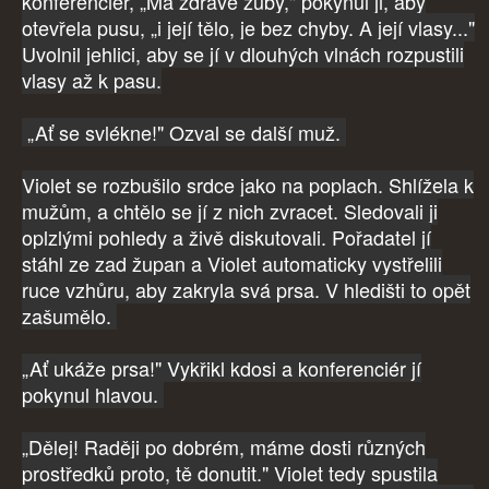
konferenciér, „Má zdravé zuby," pokynul ji, aby
otevřela pusu, „i její tělo, je bez chyby. A její vlasy..."
Uvolnil jehlici, aby se jí v dlouhých vlnách rozpustili
vlasy až k pasu.
„Ať se svlékne!" Ozval se další muž.
Violet se rozbušilo srdce jako na poplach. Shlížela k
mužům, a chtělo se jí z nich zvracet. Sledovali ji
oplzlými pohledy a živě diskutovali. Pořadatel jí
stáhl ze zad župan a Violet automaticky vystřelili
ruce vzhůru, aby zakryla svá prsa. V hledišti to opět
zašumělo.
„Ať ukáže prsa!" Vykřikl kdosi a konferenciér jí
pokynul hlavou.
„Dělej! Raději po dobrém, máme dosti různých
prostředků proto, tě donutit." Violet tedy spustila