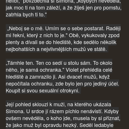
nelíbí," povzdechla si Simona, „kdybych nevěděla,
jak moc ti na tom záleží, a že žiješ jen pro pomstu,
zatrhla bych ti to."
„Neboj se o mě. Umím se o sebe postarat. Raději
mi řekni, který z nich to je." Obě, vykukovaly zpod
plenty a dívali se do hlediště, kde sedělo několik
nejbohatších a nejvlivnějších mužů ve státě.
„Támhle ten. Ten co sedí u stolu sám. To okolo
něho, je samá ochranka." Violet přehlédla celé
hlediště a zamrazilo ji. Asi dvacet mužů, když
nepočítala ochranku, zde bylo jen pro jediný účel.
Koupit si svou sexuální otrokyni.
Její pohled sklouzl k muži, na kterého ukázala
Simona. U srdce jí rázem píchlo nenávistí. Kdyby
ovšem nevěděla, o koho jde, musela by si přiznat,
že jako muž byl opravdu hezký. Seděl ledabyle