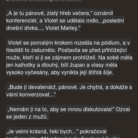
„A je tu pánové, zlatý hřeb večera," oznámil
konferenciér, a Violet se udělalo mdlo, „poslední
dnešní dívka..., Violet Marley."
Violet se pomalým krokem rozešla na pódium, a v
hledišti to zašumělo. Postavila se před přihlížející
muže, kteří si ji se zájmem prohlíželi. Na sobě měla
jen kalhotky a dlouhý, bílí župan a vlasy měla
vysoko vyčesány, aby vynikla její štíhlá šíje.
„Bude jí devatenáct, pánové. Je chytrá, a dokáže s
vámi konverzovat..."
„Nemám ji na to, aby se mnou diskutovala!" Ozval
se jeden z mužů.
„Je velmi krásná, řekl bych..." pokračoval