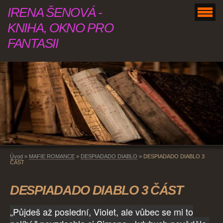
IRENA ŠENOVÁ -
KNIHA, OKNO PRO
FANTASII
Úvod
»
MAFIE ROMANCE
»
DESPIADADO DIABLO
»
DESPIADADO DIABLO 3
ČÁST
DESPIADADO DIABLO 3 ČÁST
„Půjdeš až poslední, Violet, ale vůbec se mi to