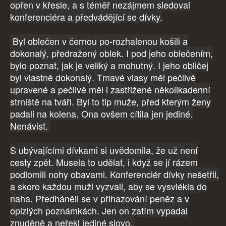
opřen v křesle, a s téměř nezájmem sledoval
konferenciéra a předvádějící se dívky.
Byl oblečen v černou po-rozhalenou košili a
dokonalý, předražený oblek. I pod jeho oblečením,
bylo poznat, jak je veliký a mohutný. I jeho obličej
byl vlastně dokonalý. Tmavé vlasy měl pečlivě
upravené a pečlivě měl i zastřižené několikadenní
strniště na tváři. Byl to tip muže, před kterým ženy
padali na kolena. Ona ovšem cítila jen jediné.
Nenávist.
S ubývajícími dívkami si uvědomila, že už není
cesty zpět. Musela to udělat, i když se jí rázem
podlomili nohy obavami. Konferenciér dívky nešetřil,
a skoro každou muži vyzvali, aby se vysvlékla do
naha. Předháněli se v přihazování peněz a v
oplzlých poznámkách. Jen on zatím vypadal
znuděně a neřekl jediné slovo.