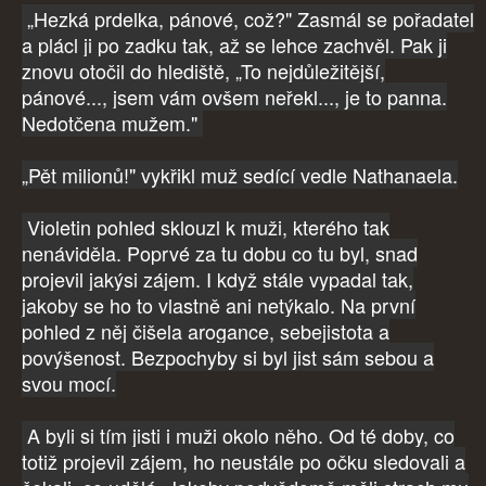
„Hezká prdelka, pánové, což?" Zasmál se pořadatel
a plácl ji po zadku tak, až se lehce zachvěl. Pak ji
znovu otočil do hlediště, „To nejdůležitější,
pánové..., jsem vám ovšem neřekl..., je to panna.
Nedotčena mužem."
„Pět milionů!" vykřikl muž sedící vedle Nathanaela.
Violetin pohled sklouzl k muži, kterého tak
nenáviděla. Poprvé za tu dobu co tu byl, snad
projevil jakýsi zájem. I když stále vypadal tak,
jakoby se ho to vlastně ani netýkalo. Na první
pohled z něj čišela arogance, sebejistota a
povýšenost. Bezpochyby si byl jist sám sebou a
svou mocí.
A byli si tím jisti i muži okolo něho. Od té doby, co
totiž projevil zájem, ho neustále po očku sledovali a