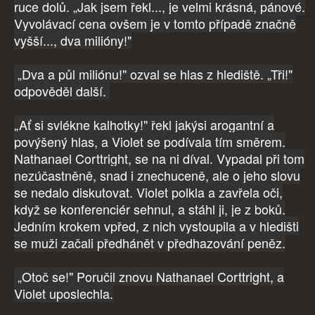
ruce dolů. „Jak jsem řekl..., je velmi krásná, pánové.
Vyvolávací cena ovšem je v tomto případě značně
vyšší..., dva milióny!"
„Dva a půl miliónu!" ozval se hlas z hlediště. „Tři!"
odpověděl další.
„Ať si svlékne kalhotky!" řekl jakýsi arogantní a
povýšený hlas, a Violet se podívala tím směrem.
Nathanael Corttright, se na ni díval. Vypadal při tom
nezúčastněně, snad i znechuceně, ale o jeho slovu
se nedalo diskutovat. Violet polkla a zavřela oči,
když se konferenciér sehnul, a stáhl ji, je z boků.
Jedním krokem vpřed, z nich vystoupila a v hledišti
se muži začali předhánět v předhazování peněz.
„Otoč se!" Poručil znovu Nathanael Corttright, a
Violet uposlechla.