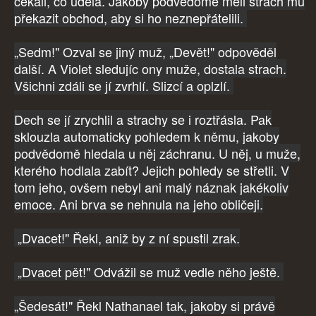
čekali, co udělá. Jakoby podvědomě měli strach mu
překazit obchod, aby si ho neznepřátelili.
„Sedm!" Ozval se jiný muž, „Devět!" odpověděl
další. A Violet sledujíc ony muže, dostala strach.
Všichni zdáli se jí zvrhlí. Slizcí a oplzlí.
Dech se jí zrychlil a strachy se i roztřásla. Pak
sklouzla automaticky pohledem k němu, jakoby
podvědomě hledala u něj záchranu. U něj, u muže,
kterého hodlala zabít? Jejich pohledy se střetli. V
tom jeho, ovšem nebyl ani malý náznak jakékoliv
emoce. Ani brva se nehnula na jeho obličeji.
„Dvacet!" Řekl, aniž by z ní spustil zrak.
„Dvacet pět!" Odvážil se muž vedle něho ještě.
„Šedesát!" Řekl Nathanael tak, jakoby si právě