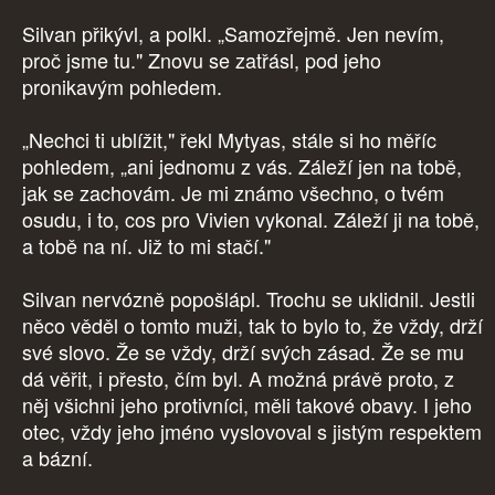
Silvan přikývl, a polkl. „Samozřejmě. Jen nevím,
proč jsme tu." Znovu se zatřásl, pod jeho
pronikavým pohledem.
„Nechci ti ublížit," řekl Mytyas, stále si ho měříc
pohledem, „ani jednomu z vás. Záleží jen na tobě,
jak se zachovám. Je mi známo všechno, o tvém
osudu, i to, cos pro Vivien vykonal. Záleží ji na tobě,
a tobě na ní. Již to mi stačí."
Silvan nervózně popošlápl. Trochu se uklidnil. Jestli
něco věděl o tomto muži, tak to bylo to, že vždy, drží
své slovo. Že se vždy, drží svých zásad. Že se mu
dá věřit, i přesto, čím byl. A možná právě proto, z
něj všichni jeho protivníci, měli takové obavy. I jeho
otec, vždy jeho jméno vyslovoval s jistým respektem
a bázní.