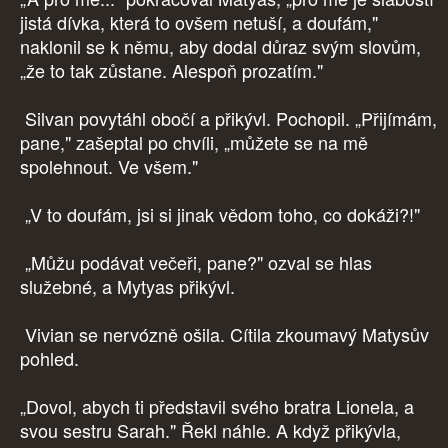
jistá dívka, která to ovšem netuší, a doufám,"
naklonil se k němu, aby dodal důraz svým slovům,
„že to tak zůstane. Alespoň prozatím."
Silvan povytáhl obočí a přikývl. Pochopil. „Přijímám,
pane," zašeptal po chvíli, „můžete se na mě
spolehnout. Ve všem."
„V to doufám, jsi si jinak vědom toho, co dokáži?!"
„Můžu podávat večeři, pane?" ozval se hlas
služebné, a Mytyas přikývl.
Vivian se nervózně ošila. Cítila zkoumavý Matysův
pohled.
„Dovol, abych ti představil svého bratra Lionela, a
svou sestru Sarah." Řekl náhle. A když přikývla,