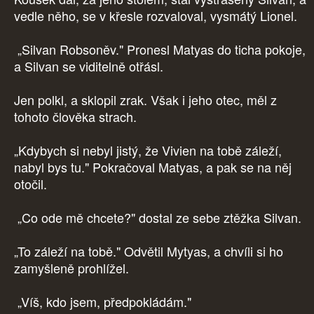
vedle něho, se v křesle rozvaloval, vysmátý Lionel.
„Silvan Robsoněv." Pronesl Matyas do ticha pokoje,
a Silvan se viditelně otřásl.
Jen polkl, a sklopil zrak. Však i jeho otec, měl z
tohoto člověka strach.
„Kdybych si nebyl jistý, že Vivien na tobě záleží,
nabyl bys tu." Pokračoval Matyas, a pak se na něj
otočil.
„Co ode mě chcete?" dostal ze sebe ztěžka Silvan.
„To záleží na tobě." Odvětil Mytyas, a chvíli si ho
zamyšleně prohlížel.
„Víš, kdo jsem, předpokládám."