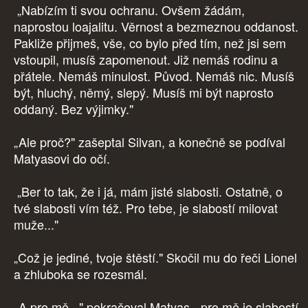
„Nabízím ti svou ochranu. Ovšem žádám,
naprostou loajalitu. Věrnost a bezmeznou oddanost.
Pakliže přijmeš, vše, co bylo před tím, než jsi sem
vstoupil, musíš zapomenout. Již nemáš rodinu a
přátele. Nemáš minulost. Původ. Nemáš nic. Musíš
být, hluchý, němý, slepý. Musíš mi být naprosto
oddaný. Bez výjimky."
„Ale proč?" zašeptal Silvan, a konečně se podíval
Matyasovi do očí.
„Ber to tak, že i já, mám jisté slabosti. Ostatně, o
tvé slabosti vím též. Pro tebe, je slabostí milovat
muže..."
„Což je jediné, tvoje štěstí." Skočil mu do řeči Lionel
a zhluboka se rozesmál.
„A pro mě..." pokračoval Matyas, „pro mě je slabostí