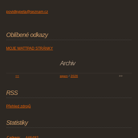
povidkypeta@seznam.cz
Oblíbené odkazy
MOJE WATTPAD STRÁNKY
Archiv
<<
srpen
/
2026
>>
RSS
Přehled zdrojů
Statistiky
Celkem:
446492