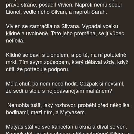
pravé straně, posadil Vivien. Naproti němu seděl
Lionel, vedle něho Silvan, a naproti Sarah.
Vivien se zamračila na Silvana. Vypadal vcelku
klidně a uvolněně. Tato jeho proměna, se jí vůbec
nelíbila.
Klidně se bavil s Lionelem, a po té, na ní potutelně
mrkl. Tím svým způsobem, který dělával vždy, když
cítil, že potřebuje podporu.
Měla chuť, po něm něco hodit. Cožpak si nevšiml,
že sedí u stolu s nejobávanějším mafiánem?
Nemohla tušit, jaký rozhovor, proběhl před několika
hodinami, mezi ním, a Mytyasem.
Matyas stál ve své kanceláři u okna a díval se ven.
Kousek dál, za jeho stolem, stál vystrašený Silvan, a