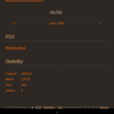
MOJE WATTPAD STRÁNKY
Archiv
<<
srpen
/
2026
>>
RSS
Přehled zdrojů
Statistiky
Celkem:
446516
Měsíc:
17674
Den:
482
Online:
4
© 2026 eStránky.cz
|
RSS
|
WebSlice
|
Tisk
|
Aktualizováno: 10. 8. 2026
|
Nahoru
↑