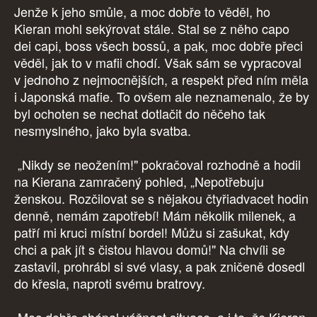
Jenže k jeho smůle, a moc dobře to věděl, ho
Kieran mohl sekýrovat stále. Stal se z něho capo
dei capi, boss všech bossů, a pak, moc dobře přeci
věděl, jak to v mafii chodí. Však sám se vypracoval
v jednoho z nejmocnějších, a respekt před ním měla
i Japonská mafie. To ovšem ale neznamenalo, že by
byl ochoten se nechat dotlačit do něčeho tak
nesmyslného, jako byla svatba.
„Nikdy se neožením!" pokračoval rozhodně a hodil
na Kierana zamračený pohled, „Nepotřebuju
ženskou. Rozčilovat se s nějakou čtyřiadvacet hodin
denně, nemám zapotřebí! Mám několik milenek, a
patří mi kruci místní bordel! Můžu si zašukat, kdy
chci a pak jít s čistou hlavou domů!" Na chvíli se
zastavil, prohrábl si své vlasy, a pak zničeně dosedl
do křesla, naproti svému bratrovy.