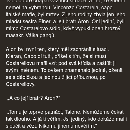
Moc dobře chápal vážnost situace, a i to, že Kieran
neměl na vybranou. Vincenzo Costarela, capo
italské mafie, byl mrtev. Z jeho rodiny zbyla jen jeho
mladší sestra Einer, a její bratr Aron. Oni jediní, byli
mimo Costarelovo sídlo, když vypukl onen hrozný
masakr. Válka gangů.
A on byl nyní ten, který měl zachránit situaci.
Kieran, Capo di tutti, přišel s tím, že si musí
Costarellovu mafii vzít pod svá křídla a zaštítit ji
svým jménem. To ovšem znamenalo jediné, oženit
se s dědičkou a jedinou žijící příbuznou, po
Costarellovy.
„A co její bratr? Aron?"
„Tomu je teprve patnáct, Talone. Nemůžeme čekat
tak dlouho. A já ti věřím. Jsi jediný, kdo dokáže mafii
sloučit a vézt. Nikomu jinému nevěřím."