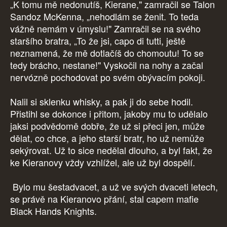
„K tomu mě nedonutíš, Kierane," zamračil se Talon
Sandoz McKenna, „nehodlám se ženit. To teda
vážně nemám v úmyslu!" Zamračil se na svého
staršího bratra, „To že jsi, capo di tutti, ještě
neznamená, že mě dotlačíš do chomoutu! To se
tedy brácho, nestane!" Vyskočil na nohy a začal
nervózně pochodovat po svém obývacím pokoji.
Nalil si sklenku whisky, a pak ji do sebe hodil.
Přistihl se dokonce i přitom, jakoby mu to udělalo
jaksi podvědomě dobře, že už si přeci jen, může
dělat, co chce, a jeho starší bratr, ho už nemůže
sekýrovat. Už to sice nedělal dlouho, a byl fakt, že
ke Kieranovy vždy vzhlížel, ale už byl dospělí.
Bylo mu šestadvacet, a už ve svých dvaceti letech,
se právě na Kieranovo přání, stal capem mafie
Black Hands Knights.