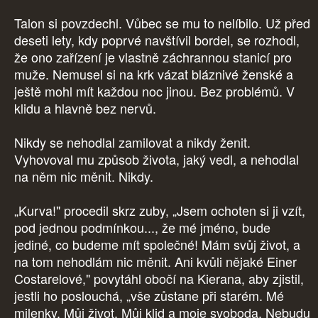
Talon si povzdechl. Vůbec se mu to nelíbilo. Už před
deseti lety, kdy poprvé navštívil bordel, se rozhodl,
že ono zařízení je vlastně záchrannou stanicí pro
muže. Nemusel si na krk vázat bláznivé ženské a
ještě mohl mít každou noc jinou. Bez problémů. V
klidu a hlavně bez nervů.
Nikdy se nehodlal zamilovat a nikdy ženit.
Vyhovoval mu způsob života, jaký vedl, a nehodlal
na něm nic měnit. Nikdy.
„Kurva!" procedil skrz zuby, „Jsem ochoten si ji vzít,
pod jednou podmínkou..., že mé jméno, bude
jediné, co budeme mít společné! Mám svůj život, a
na tom nehodlám nic měnit. Ani kvůli nějaké Einer
Costarelové," povytáhl obočí na Kierana, aby zjistil,
jestli ho poslouchá, „vše zůstane při starém. Mé
milenky. Můj život. Můj klid a moje svoboda. Nebudu