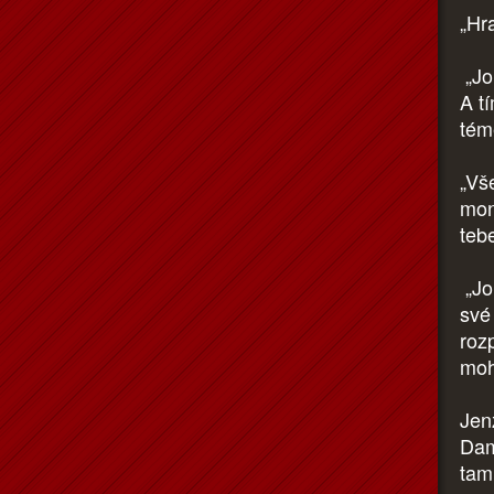
„Hr
„Jo
A t
tém
„Vš
moni
tebe
„Jo!
své
rozp
moh
Jen
Dam
tam