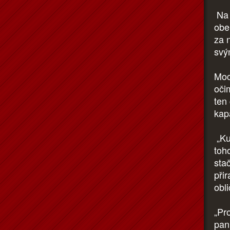
Na 
obe
za 
svý
Moc
oči
ten
kapa
„Kur
toh
sta
při
obl
„Pr
paní