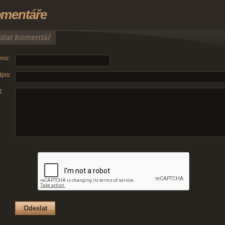
mentáře
idat komentář
no:
pis:
: