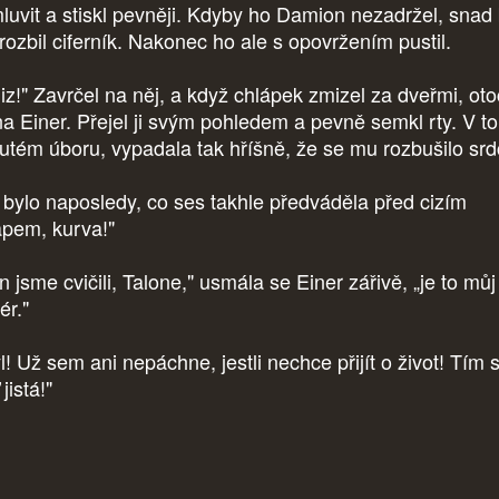
luvit a stiskl pevněji. Kdyby ho Damion nezadržel, snad
rozbil ciferník. Nakonec ho ale s opovržením pustil.
iz!" Zavrčel na něj, a když chlápek zmizel za dveřmi, otoč
na Einer. Přejel ji svým pohledem a pevně semkl rty. V t
utém úboru, vypadala tak hříšně, že se mu rozbušilo srd
 bylo naposledy, co ses takhle předváděla před cizím
apem, kurva!"
 jsme cvičili, Talone," usmála se Einer zářivě, „je to můj
ér."
! Už sem ani nepáchne, jestli nechce přijít o život! Tím s
jistá!"