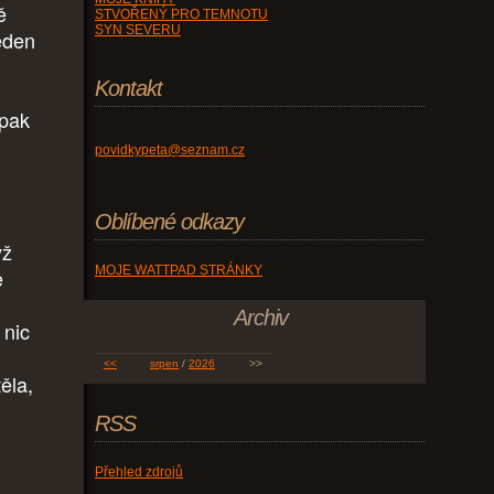
ě
STVOŘENÝ PRO TEMNOTU
SYN SEVERU
jeden
Kontakt
 pak
povidkypeta@seznam.cz
Oblíbené odkazy
yž
MOJE WATTPAD STRÁNKY
e
Archiv
 nic
<<
srpen
/
2026
>>
ěla,
RSS
Přehled zdrojů