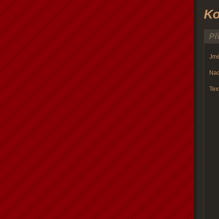
Ko
Př
Jmé
Nad
Text