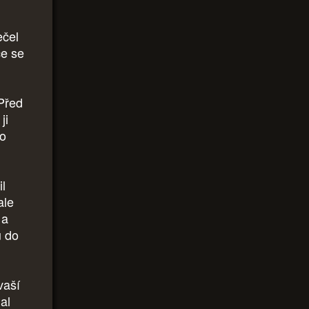
ečel
ce se
 Před
ji
ro
il
ale
 a
u do
vaší
al