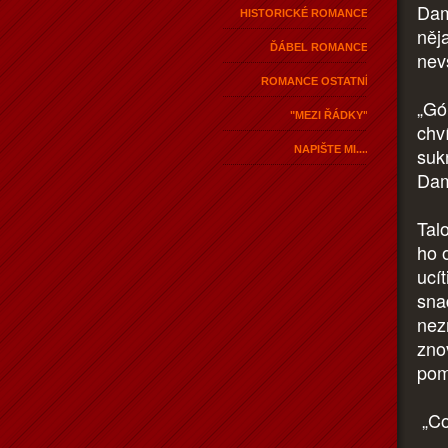
Dam
HISTORICKÉ ROMANCE
něj
ĎÁBEL ROMANCE
nev
ROMANCE OSTATNÍ
„Gó
"MEZI ŘÁDKY"
chv
NAPIŠTE MI....
suk
Dam
Talo
ho 
ucít
sna
nez
zno
pom
„Co