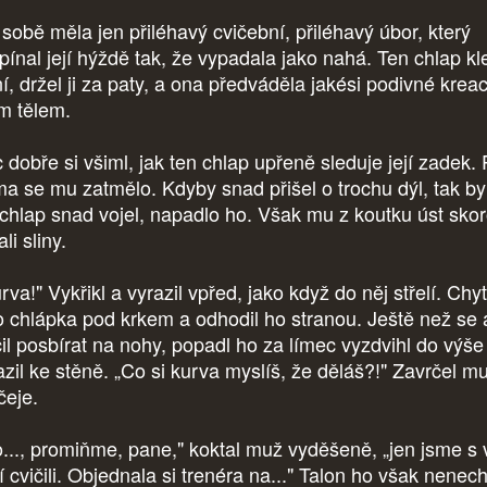
sobě měla jen přiléhavý cvičební, přiléhavý úbor, který
pínal její hýždě tak, že vypadala jako nahá. Ten chlap kl
ní, držel ji za paty, a ona předváděla jakési podivné krea
m tělem.
 dobře si všiml, jak ten chlap upřeně sleduje její zadek.
ma se mu zatmělo. Kdyby snad přišel o trochu dýl, tak by 
 chlap snad vojel, napadlo ho. Však mu z koutku úst sko
li sliny.
va!" Vykřikl a vyrazil vpřed, jako když do něj střelí. Chyt
o chlápka pod krkem a odhodil ho stranou. Ještě než se 
čil posbírat na nohy, popadl ho za límec vyzdvihl do výše
razil ke stěně. „Co si kurva myslíš, že děláš?!" Zavrčel m
ičeje.
o..., promiňme, pane," koktal muž vyděšeně, „jen jsme s 
 cvičili. Objednala si trenéra na..." Talon ho však nenech