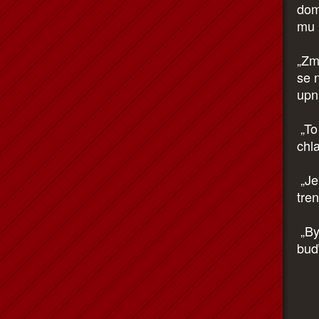
dom
mu 
„Zm
se 
upn
„To
chl
„Jen
tren
„Byl
buď 