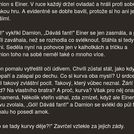
ion s Einer. V ruce každý držel ovladač a hráli proti sob
akou hru. A evidentně se dobře bavili, protože si ho ani 
šiml.
l!" vykřikl Damion, „Dáváš fant!" Einer se jen zasmála, a
íli zaváhala, než se rozhodla co svléknout. Stáhla si tedy
ni. Seděla nyní na pohovce jen v kalhotkách a tričku a
ion toho na sobě neměl také o mnoho více.
n pomalu vytřeštil oči údivem. Chvíli zůstal stát, jako kd
opaří a zalapal po dechu. Co si kurva oba myslí? U srdc
il takový zvláštní pocit. Takový, který vůbec neznal. Žárlí
d? Na vlastního bratra? A proč, kurva? Však pro něj ona
namená. Několik vteřin váhal, zda zmizet, když ale Einer
vu zvolala, „Gól! Dáváš fant!" a Damion se svlékl do půl t
alu ho posedl amok.
 se tady kurvy děje?!" Zavrčel vztekle za jejich zády.