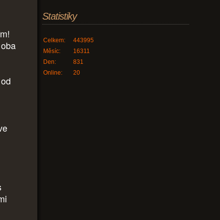
Statistiky
ím!
Celkem:
443995
 oba
Měsíc:
16311
Den:
831
Online:
20
 od
ve
s
mi