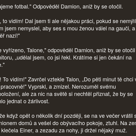
ajeme fotbal." Odpověděl Damion, aniž by se otočil.
, to vidím! Dal jsem ti ale nějakou práci, pokud se nemýl
ím jsem nemyslel, aby ses s mou ženou válel na gauči, a
ěř nazí!"
e vyřízeno, Talone," odpověděl Damion, aniž by se otočil
toru, „udělal jsem, co jsi řekl. Krátíme si jen čekání na
."
 To vidím!" Zavrčel vztekle Talon, „Do pěti minut tě chci 
 pracovně!" Vyprskl, a zmizel. Nerozuměl svému
oložení, ale za nic na světě si nechtěl přiznat, že by se
lo jednat o žárlivost.
že když opět o několik dní později, se na ve večer vrátil 
ionem domů a vešel do obývacího pokoje, ztuhl. Na ze
 klečela Einer, a zezadu za nohy, ji držel nějaký muž.