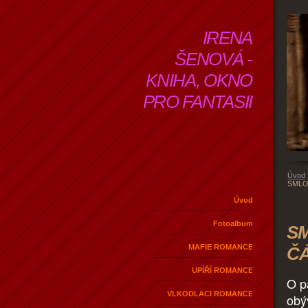
IRENA
ŠENOVÁ -
KNIHA, OKNO
PRO FANTASII
Úvod
SMLO
Úvod
Fotoalbum
SM
MAFIE ROMANCE
Č
UPÍŘÍ ROMANCE
O p
VLKODLACI ROMANCE
obý