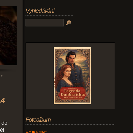
Vyhledávání
»
14
Fotoalbum
l do
ěl
MOJE KNIHY