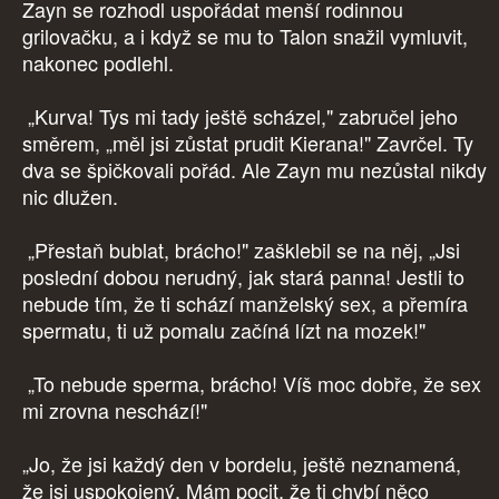
Zayn se rozhodl uspořádat menší rodinnou
grilovačku, a i když se mu to Talon snažil vymluvit,
nakonec podlehl.
„Kurva! Tys mi tady ještě scházel," zabručel jeho
směrem, „měl jsi zůstat prudit Kierana!" Zavrčel. Ty
dva se špičkovali pořád. Ale Zayn mu nezůstal nikdy
nic dlužen.
„Přestaň bublat, brácho!" zašklebil se na něj, „Jsi
poslední dobou nerudný, jak stará panna! Jestli to
nebude tím, že ti schází manželský sex, a přemíra
spermatu, ti už pomalu začíná lízt na mozek!"
„To nebude sperma, brácho! Víš moc dobře, že sex
mi zrovna neschází!"
„Jo, že jsi každý den v bordelu, ještě neznamená,
že jsi uspokojený. Mám pocit, že ti chybí něco