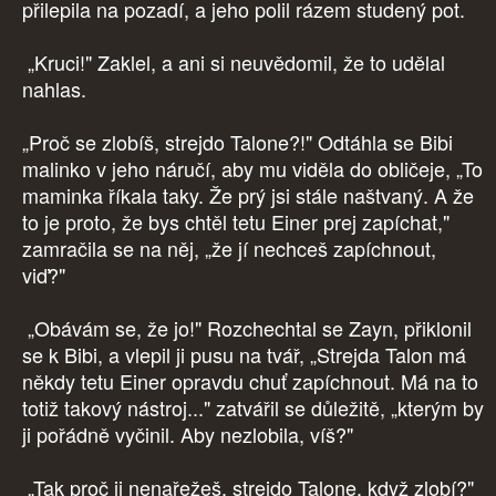
přilepila na pozadí, a jeho polil rázem studený pot.
„Kruci!" Zaklel, a ani si neuvědomil, že to udělal
nahlas.
„Proč se zlobíš, strejdo Talone?!" Odtáhla se Bibi
malinko v jeho náručí, aby mu viděla do obličeje, „To
maminka říkala taky. Že prý jsi stále naštvaný. A že
to je proto, že bys chtěl tetu Einer prej zapíchat,"
zamračila se na něj, „že jí nechceš zapíchnout,
viď?"
„Obávám se, že jo!" Rozchechtal se Zayn, přiklonil
se k Bibi, a vlepil ji pusu na tvář, „Strejda Talon má
někdy tetu Einer opravdu chuť zapíchnout. Má na to
totiž takový nástroj..." zatvářil se důležitě, „kterým by
ji pořádně vyčinil. Aby nezlobila, víš?"
„Tak proč ji nenařežeš, strejdo Talone, když zlobí?"