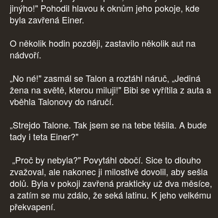
jinýho!" Pohodil hlavou k oknům jeho pokoje, kde
byla zavřená Einer.
O několik hodin později, zastavilo několik aut na
nádvoří.
„No né!" zasmál se Talon a roztáhl náruč, „Jediná
žena na světě, kterou miluji!" Bibi se vyřítila z auta a
vběhla Talonovy do náručí.
„Strejdo Talone. Tak jsem se na tebe těšila. A bude
tady i teta Einer?"
„Proč by nebyla?" Povytáhl obočí. Sice to dlouho
zvažoval, ale nakonec ji milostivě dovolil, aby sešla
dolů. Byla v pokoji zavřená prakticky už dva měsíce,
a zatím se mu zdálo, že seká latinu. K jeho velkému
překvapení.