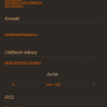
STVOŘENÝ PRO TEMNOTU
SYN SEVERU
Kontakt
povidkypeta@seznam.cz
Oblíbené odkazy
MOJE WATTPAD STRÁNKY
Archiv
<<
srpen
/
2026
>>
RSS