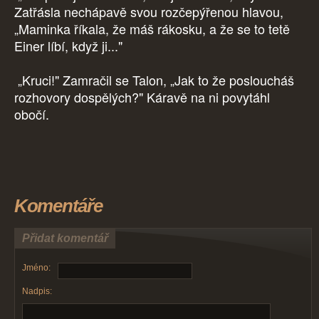
Zatřásla nechápavě svou rozčepýřenou hlavou,
„Maminka říkala, že máš rákosku, a že se to tetě
Einer líbí, když ji..."
„Kruci!" Zamračil se Talon, „Jak to že posloucháš
rozhovory dospělých?" Káravě na ni povytáhl
obočí.
Komentáře
Přidat komentář
Jméno:
Nadpis: