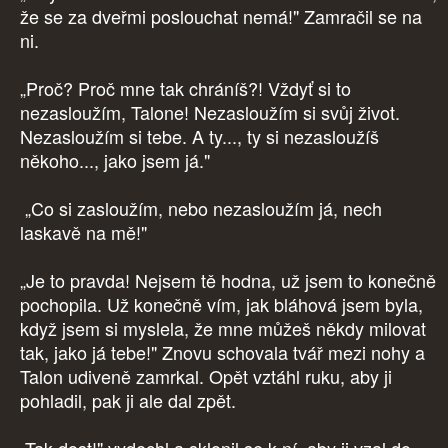
že se za dveřmi poslouchat nemá!" Zamračil se na
ni.
„Proč? Proč mne tak chráníš?! Vždyť si to
nezasloužím, Talone! Nezasloužím si svůj život.
Nezasloužím si tebe. A ty..., ty si nezasloužíš
někoho..., jako jsem já."
„Co si zasloužím, nebo nezasloužím já, nech
laskavě na mě!"
„Je to pravda! Nejsem tě hodna, už jsem to konečně
pochopila. Už konečně vím, jak bláhová jsem byla,
když jsem si myslela, že mne můžeš někdy milovat
tak, jako já tebe!" Znovu schovala tvář mezi nohy a
Talon udiveně zamrkal. Opět vztáhl ruku, aby ji
pohladil, pak ji ale dal zpět.