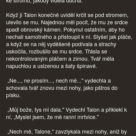
ke stromu, jakoby viděla ducha.
Když ji Talon konečně uviděl krčit se pod stromem,
ulevilo se mu. Najednou měl pocit, že mu ze srdce
spadl obrovský kámen. Pokynul ostatním, aby ho
nechali samotného a přistoupil k ní. Slyšel jak pláče,
a když se na něj vyděšeně podívala a strachy
uskočila, rozbušilo se mu srdce. Třásla se
nekontrolovaným pláčem a zimou. Tvář měla
napuchlou a uslzenou a šaty špinavé.
„Ne..., ne prosím..., nech mě..." vydechla a
schovala tvář znovu mezi nohy, jako pštros do
písku.
„Můj bože, tys mi dala." Vydechl Talon a přiklekl k
ní, „Myslel jsem, že mě ranní mrtvice."
„Nech mě, Talone," zavzlykala mezi nohy, aniž by