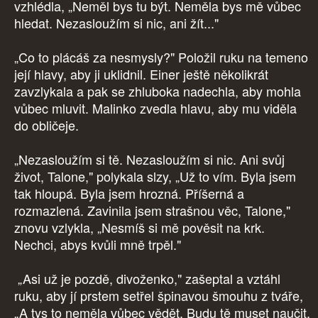
vzhlédla, „Neměl bys tu být. Neměla bys mě vůbec
hledat. Nezasloužím si nic, ani žít..."
„Co to plácáš za nesmysly?" Položil ruku na temeno
její hlavy, aby ji uklidnil. Einer ještě několikrát
zavzlykala a pak se zhluboka nadechla, aby mohla
vůbec mluvit. Malinko zvedla hlavu, aby mu viděla
do obličeje.
„Nezasloužím si tě. Nezasloužím si nic. Ani svůj
život, Talone," polykala slzy, „Už to vím. Byla jsem
tak hloupá. Byla jsem hrozná. Příšerná a
rozmazlená. Zavinila jsem strašnou věc, Talone,"
znovu vzlykla, „Nesmíš si mě pověsit na krk.
Nechci, abys kvůli mně trpěl."
„Asi už je pozdě, divoženko," zašeptal a vztáhl
ruku, aby jí prstem setřel špinavou šmouhu z tváře,
„A tys to neměla vůbec vědět. Budu tě muset naučit,