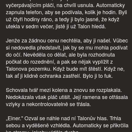
vyčerpávajícím pláči, na chvíli usnula. Automaticky
zapnula telefon, aby se podívala, kolik je hodin. Byli
už čtyři hodiny ráno, a tedy ji bylo jasné, že když
utekla v sedm večer, jistě ji už Talon hledá.
Jenže za žádnou cenu nechtěla, aby ji našel. Vůbec
si nedovedla představit, jak by se mu mohla podívat
do očí. Nevěděla co dělat, ale byla rozhodnuta
počkat do rozednění, a pak se nějak vyplížit z
Talonova pozemku. Když bude mít štěstí. Když ne,
tak ať ji klidně ochranka zastřelí. Bylo ji to fuk.
Schovala tvář mezi kolena a znovu se rozplakala.
Nedokázala však pláč utišit. Její ramena se otřásala
vzlyky a nekontrolovatelně se třásla.
„Einer." Ozval se náhle nad ní Talonův hlas. Trhla
sebou a vyděšeně vzhlédla. Automaticky se přikrčila