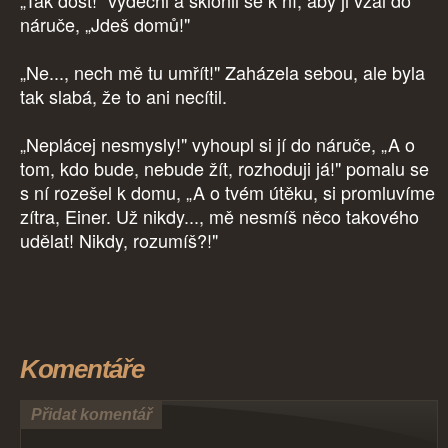
„Tak dost!" vydechl a sklonil se k ní, aby ji vzal do
náruče, „Jdeš domů!"
„Ne..., nech mě tu umřít!" Zaházela sebou, ale byla
tak slabá, že to ani necítil.
„Neplácej nesmysly!" vyhoupl si jí do náruče, „A o
tom, kdo bude, nebude žít, rozhoduji já!" pomalu se
s ní rozešel k domu, „A o tvém útěku, si promluvíme
zítra, Einer. Už nikdy..., mě nesmíš něco takového
udělat! Nikdy, rozumíš?!"
Komentáře
Přidat komentář