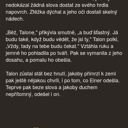
nedokázal žádná slova dostat ze svého hrdla
napovrch. Ztěžka dýchal a jeho oči dostali skelný
nádech.
„Běž, Talone," přikývla smutně, „a buď šťastný. Já
budu také, když budu vědět, že jsi ty," Talon polkl,
„Vždy, tady na tebe budu čekat." Vztáhla ruku a
jemně ho pohladila po tváři. Pak se vymanila z jeho
dosahu, a pomalu ho obešla.
Talon zůstal stát bez hnutí, jakoby přimrzl k zemi
pak ještě nějakou chvíli, i po tom, co Einer odešla.
Teprve pak beze slova a jakoby duchem
nepřítomný, odešel i on.