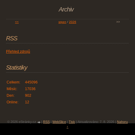
Archiv
<<
srpen
/
2026
>>
RSS
Přehled zdrojů
Statistiky
Celkem:
445096
Měsíc:
17036
Den:
902
Online:
12
© 2026 eStránky.cz
|
RSS
|
WebSlice
|
Tisk
|
Aktualizováno: 7. 8. 2026
|
Nahoru
↑