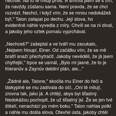
nechtěl. Na to tě miluji příliš. A smířila jsem se s tím,
že navždy zůstanu sama. Není pravda, že se chci
rozvézt. Nechci, i když vím, že se mnou nedokážeš
být." Talon zalapal po dechu. Její slova, ho
evidentně náhle vyvedla z míry. Chvíli se na ni díval,
a jakoby jeho vztek pomalu vyprchával.
„Nechceš?" zašeptal a ve tváři mu zacukalo,
„Nejsem hloupí, Einer. Od začátku vím, že se mě
bratři snaží přechytračit. Jakoby nevěděli, že já jsem
chytřejší," trpce se usmál, „Bylo mi jasné, že to je
Kieranův a Zaynův debilní plán, ale..."
„Žádné ale, Talone," skočila mu Einer do řeči a
láskyplně se mu zadívala do očí, „Oni tě milují,
zrovna tak, jako já. A chtějí, abys byl šťastný.
Nedokážou pochopit, že už šťastný jsi. Že se jen tvé
štěstí, nenachází po mém boku." Talon nahlas polkl
a náhle mu došla slova. Otevřel ústa, jakoby chtěl