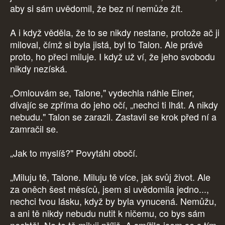
aby si sám uvědomil, že bez ní nemůže žít.
A i když věděla, že to se nikdy nestane, protože ač ji
miloval, čímž si byla jistá, byl to Talon. Ale právě
proto, ho přeci miluje. I když už ví, že jeho svobodu
nikdy nezíská.
„Omlouvám se, Talone," vydechla náhle Einer,
dívajíc se zpříma do jeho očí, „nechci ti lhát. A nikdy
nebudu." Talon se zarazil. Zastavil se krok před ní a
zamračil se.
„Jak to myslíš?" Povytáhl obočí.
„Miluju tě, Talone. Miluju tě více, jak svůj život. Ale
za oněch šest měsíců, jsem si uvědomila jedno...,
nechci tvou lásku, když by byla vynucená. Nemůžu,
a ani tě nikdy nebudu nutit k ničemu, co bys sám