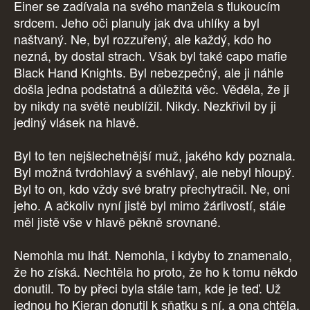
Einer se zadívala na svého manžela s tlukoucím
srdcem. Jeho oči planuly jak dva uhlíky a byl
naštvaný. Ne, byl rozzuřený, ale každý, kdo ho
nezná, by dostal strach. Však byl také capo mafie
Black Hand Knights. Byl nebezpečný, ale ji náhle
došla jedna podstatná a důležitá věc. Věděla, že ji
by nikdy na světě neublížil. Nikdy. Nezkřivil by ji
jediný vlásek na hlavě.
Byl to ten nejšlechetnější muž, jakého kdy poznala.
Byl možná tvrdohlavý a svéhlavý, ale nebyl hloupý.
Byl to on, kdo vždy své bratry přechytračil. Ne, oni
jeho. A ačkoliv nyní jistě byl mimo žárlivostí, stále
měl jistě vše v hlavě pěkně srovnané.
Nemohla mu lhát. Nemohla, i kdyby to znamenalo,
že ho získá. Nechtěla ho proto, že ho k tomu někdo
donutil. To by přeci byla stále tam, kde je teď. Už
jednou ho Kieran donutil k sňatku s ní, a ona chtěla,