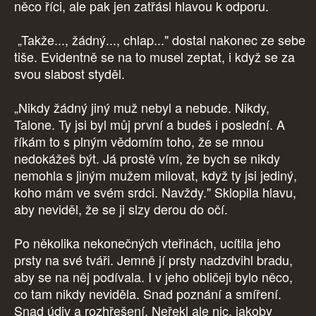
něco říci, ale pak jen zatřásl hlavou k odporu.
„Takže..., žádný..., chlap..." dostal nakonec ze sebe
tiše. Evidentně se na to musel zeptat, i když se za
svou slabost styděl.
„Nikdy žádný jiný muž nebyl a nebude. Nikdy,
Talone. Ty jsi byl můj první a budeš i poslední. A
říkám to s plným vědomím toho, že se mnou
nedokážeš být. Já prostě vím, že bych se nikdy
nemohla s jiným mužem milovat, když ty jsi jediný,
koho mám ve svém srdci. Navždy." Sklopila hlavu,
aby neviděl, že se ji slzy derou do očí.
Po několika nekonečných vteřinách, ucítila jeho
prsty na své tváři. Jemně jí prsty nadzdvihl bradu,
aby se na něj podívala. I v jeho obličeji bylo něco,
co tam nikdy neviděla. Snad poznání a smíření.
Snad údiv a rozhřešení. Neřekl ale nic, jakoby