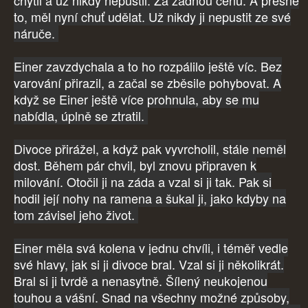
chytil a už nikdy nepustil. Za žádnou cenu. A přesně
to, měl nyní chuť udělat. Už nikdy ji nepustit ze své
náruče.
Einer zavzdychala a to ho rozpálilo ještě víc. Bez
varování přirazil, a začal se zběsile pohybovat. A
když se Einer ještě více prohnula, aby se mu
nabídla, úplně se ztratil.
Divoce přirážel, a když pak vyvrcholil, stále neměl
dost. Během pár chvil, byl znovu připraven k
milování. Otočil ji na záda a vzal si ji tak. Pak si
hodil její nohy na ramena a šukal ji, jako kdyby na
tom závisel jeho život.
Einer měla svá kolena v jednu chvíli, i téměř vedle
své hlavy, jak si ji divoce bral. Vzal si ji několikrát.
Bral si ji tvrdě a nenasytně. Šílený neukojenou
touhou a vášní. Snad na všechny možné způsoby,