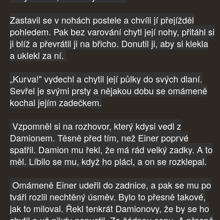
Zastavil se v nohách postele a chvíli jí přejížděl
pohledem. Pak bez varování chytl její nohy, přitáhl si
ji blíž a převrátil ji na břicho. Donutil ji, aby si klekla
a uklekl za ní.
„Kurva!" vydechl a chytil její půlky do svých dlaní.
Sevřel je svými prsty a nějakou dobu se omámeně
kochal jejím zadečkem.
Vzpomněl si na rozhovor, který kdysi vedl z
Damionem. Těsně před tím, než Einer poprvé
spatřil. Damion mu řekl, že má rád velký zadky. A to
měl. Líbilo se mu, když ho plácl, a on se rozklepal.
Omámeně Einer udeřil do zadnice, a pak se mu po
tváři rozlil nechtěný úsměv. Bylo to přesně takové,
jak to miloval. Řekl tenkrát Damionovy, že by se ho