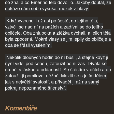
co znal a co Eineřino tělo dovolilo. Jakoby doufal, že
dokáže sám sobě vyšukat mozek z hlavy.
Když vyvrcholil už asi po šesté, do jejího těla,
vztyčil se nad ní na pažích a zadíval se do jejího
obličeje. Oba zhluboka a ztěžka dýchali, a jejich těla
byla zpocená. Mokré vlasy se jim lepily do obličeje a
oba se třásli vysílením.
Několik dlouhých hodin do ní bušil, a stejně když ji
nyní viděl pod sebou, zatoužil po ní zas. Dívala se
na něj s láskou a oddaností. Se štěstím v očích a on
zatoužil ji pomilovat něžně. Mazlit se s jejím tělem,
jak s největší svátostí, a přivádět ji až na samý
pokraj nepoznaného šílenství.
Komentáře