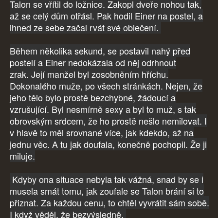
Talon se vřítil do ložnice. Zakopl dveře nohou tak,
až se celý dům otřásl. Pak hodil Einer na postel, a
ihned ze sebe začal rvát své oblečení.
Během několika sekund, se postavil nahý před
postelí a Einer nedokázala od něj odrhnout
zrak. Její manžel byl zosobněním hříchu.
Dokonalého muže, po všech stránkách. Nejen, že
jeho tělo bylo prostě bezchybné, žádoucí a
vzrušující. Byl nesmírně sexy a byl to muž, s tak
obrovským srdcem, že ho prostě nešlo nemilovat. I
v hlavě to měl srovnané více, jak kdekdo, až na
jednu věc. A tu jak doufala, konečně pochopil. Že ji
miluje.
Kdyby ona situace nebyla tak vážná, snad by se i
musela smát tomu, jak zoufale se Talon brání si to
přiznat. Za každou cenu, to chtěl vyvrátit sám sobě.
I když věděl, že bezvýsledně.