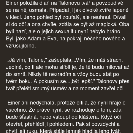
Einer položila dlaň na Talonovu tvář a povzbudivě
se na něj usmála. Připadal ji jak divoké zvíře lapené
v kleci. Jeho pohled byl zoufalý, ale neuhnul. Dívali
si do očí a ona chvíle, zdála se být až magická. Oba
byli nazí, ale o jejich sexualitu nyní nebylo hráno.
Byli jako Adam a Eva, na pokraji něčeho nového a
vzrušujícího.
„Já vím, Talone," zašeptala, „Vím, že máš strach.
Jediné, co ti ale mohu slíbit je, že tě budu milovat až
do smrti. Nikdy tě nezradím a vždy budu stát po
tvém boku. A pokusím se...,být lepší." Talonovy přes
tvář přelétl smutný úsměv a na moment zavřel oči.
Einer ani nedýchala, protože cítila, že nyní hraje o
všechno. Že právě nyní, se rozhoduje o tom, zda
bude šťastná, nebo vstoupí do kláštera. Když oči
otevřel, přehlédl ji pohledem. Pak si povzdychl a
chytl její ruku, která stále jemně hladila jeho tvář.