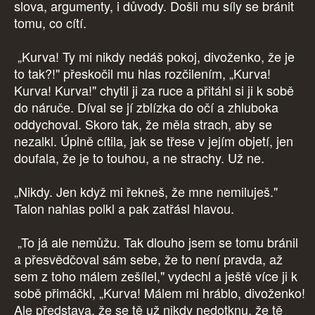
slova, argumenty, i důvody. Došli mu síly se bránit
tomu, co cítí.
„Kurva! Ty mi nikdy nedáš pokoj, divoženko, že je
to tak?!" přeskočil mu hlas rozčilením, „Kurva!
Kurva! Kurva!" chytil ji za ruce a přitáhl si ji k sobě
do náruče. Díval se jí zblízka do očí a zhluboka
oddychoval. Skoro tak, že měla strach, aby se
nezalkl. Úplně cítila, jak se třese v jejím objetí, jen
doufala, že je to touhou, a ne strachy. Už ne.
„Nikdy. Jen když mi řekneš, že mne nemiluješ."
Talon nahlas polkl a pak zatřásl hlavou.
„To já ale nemůžu. Tak dlouho jsem se tomu bránil
a přesvědčoval sám sebe, že to není pravda, až
sem z toho málem zešílel," vydechl a ještě více ji k
sobě přimáčkl, „Kurva! Málem mi hráblo, divoženko!
Ale představa, že se tě už nikdy nedotknu, že tě