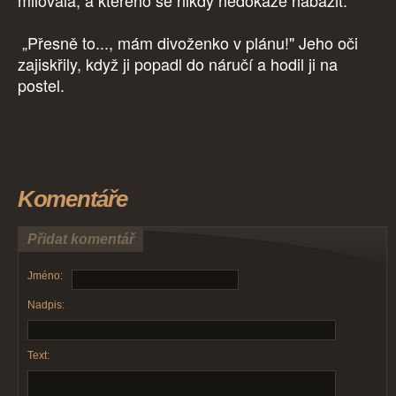
milovala, a kterého se nikdy nedokáže nabažit.
„Přesně to..., mám divoženko v plánu!" Jeho oči
zajiskřily, když ji popadl do náručí a hodil ji na
postel.
Komentáře
Přidat komentář
Jméno:
Nadpis:
Text: