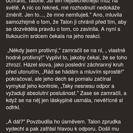
ochránit, Talone. Jsi ten nejšlechetnější muž na
světě. A nic co řekneš, mé rozhodnutí nedokáže
změnit. Jen to..., že mne nemiluješ." Ano, mluvila
samozřejmě o tom, že Talon ji chránil před tím, aby
se dozvěděla pravdu o tom, co zavinila. A nyní s
tlukoucím srdcem čekala na jeho reakci.
„Někdy jsem protivný," zamračil se na ni, „ vlastně
hodně protivný!" Vyplivl to, jakoby čekal, že se toho
zhrozí. Házel slova, jako poslední záchranný kruh
před utonutím, „Rád se hádám a mluvím sprostě!"
pokračoval, ale jeho dech se pomalu začínal
vymykat jeho kontrole, „Taky nesnesu odpor a
vyžaduji absolutní poslušnost." Zase se zamračil, a
když se na něj jen láskyplně usmála, nevěřícně si
odfrkl.
„A dál?" Povzbudila ho úsměvem. Talon zprudka
vydechl a pak zatřásl hlavou k odporu. Došli mu