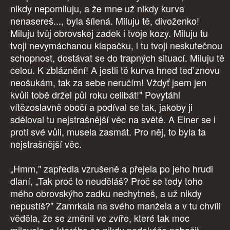
nikdy nepomiluju, a že mne už nikdy kurva
nenasereš..., byla šílená. Miluju tě, divoženko!
Miluju tvůj obrovskej zadek i tvoje kozy. Miluju tu
tvoji nevymáchanou klapačku, i tu tvoji neskutečnou
schopnost, dostávat se do trapných situací. Miluju tě
celou. K zbláznění! A jestli tě kurva hned teď znovu
neošukám, tak za sebe neručím! Vždyť jsem jen
kvůli tobě držel půl roku celibát!" Povytáhl
vítězoslavně obočí a podíval se tak, jakoby ji
sděloval tu nejstrašnější věc na světě. A Einer se i
proti své vůli, musela zasmát. Pro něj, to byla ta
nejstrašnější věc.
„Hmm," zapředla vzrušeně a přejela po jeho hrudi
dlaní, „Tak proč to neuděláš? Proč se tedy toho
mého obrovskýho zadku nechytneš, a už nikdy
nepustíš?" Zamrkala na svého manžela a v tu chvíli
věděla, že se změnil ve zvíře, které tak moc