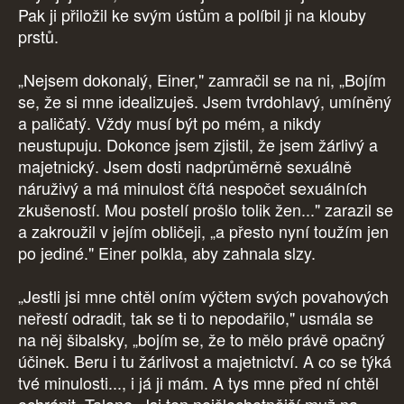
Pak ji přiložil ke svým ústům a políbil ji na klouby
prstů.
„Nejsem dokonalý, Einer," zamračil se na ni, „Bojím
se, že si mne idealizuješ. Jsem tvrdohlavý, umíněný
a paličatý. Vždy musí být po mém, a nikdy
neustupuju. Dokonce jsem zjistil, že jsem žárlivý a
majetnický. Jsem dosti nadprůměrně sexuálně
náruživý a má minulost čítá nespočet sexuálních
zkušeností. Mou postelí prošlo tolik žen..." zarazil se
a zakroužil v jejím obličeji, „a přesto nyní toužím jen
po jediné." Einer polkla, aby zahnala slzy.
„Jestli jsi mne chtěl oním výčtem svých povahových
neřestí odradit, tak se ti to nepodařilo," usmála se
na něj šibalsky, „bojím se, že to mělo právě opačný
účinek. Beru i tu žárlivost a majetnictví. A co se týká
tvé minulosti..., i já ji mám. A tys mne před ní chtěl