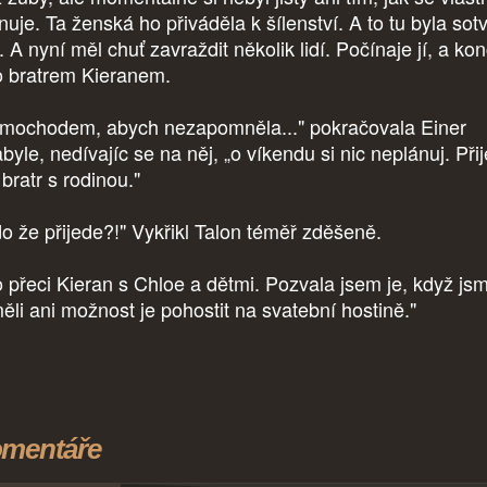
nuje. Ta ženská ho přiváděla k šílenství. A to tu byla sot
 A nyní měl chuť zavraždit několik lidí. Počínaje jí, a ko
o bratrem Kieranem.
mochodem, abych nezapomněla..." pokračovala Einer
byle, nedívajíc se na něj, „o víkendu si nic neplánuj. Při
 bratr s rodinou."
o že přijede?!" Vykřikl Talon téměř zděšeně.
 přeci Kieran s Chloe a dětmi. Pozvala jsem je, když js
ěli ani možnost je pohostit na svatební hostině."
mentáře