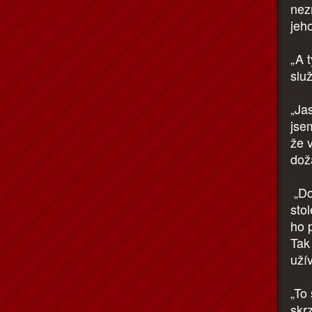
nez
jeh
„A 
slu
„Ja
jsem
že v
dož
„Do
stol
ho p
Tak
uží
„To
skrz