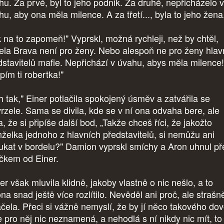
hu. Za prvé, byl to jeho podnik. Za druhé, nepřicházelo v
hu, aby ona měla milence. A za třetí..., byla to jeho žen
k na to zapomeň!" Vyprskl, možná rychleji, než by chtěl,
ela Brava není pro ženy. Nebo alespoň ne pro ženy hlav
dstavitelů mafie. Nepřichází v úvahu, abys měla milence!
pím ti robertka!"
h tak," Einer potlačila spokojený úsměv a zatvářila se
vrzele. Sama se divila, kde se v ní ona odvaha bere, ale
la, že si připíše další bod, „Takže chceš říci, že jakožto
želka jednoho z hlavních představitelů, si nemůžu ani
ukat v bordelu?" Damion vyprskl smíchy a Aron uhnul př
íčkem od Einer.
r však mluvila klidně, jakoby vlastně o nic nešlo, a to
na snad ještě více rozlítilo. Nevěděl ani proč, ale strašn
áčela. Přeci si vážně nemyslí, že by jí něco takového dovo
e pro něj nic neznamená, a nehodlá s ní nikdy nic mít, to