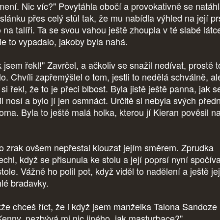
jmení. Nic víc?" Povytáhla obočí a provokativně se natáh
slánku přes celý stůl tak, že mu nabídla výhled na její p
 na talíři. Ta se svou vahou ještě zhoupla v té slabé látc
le to vypadalo, jakoby byla nahá.
 jsem řekl!" Zavrčel, a ačkoliv se snažil nedívat, prostě t
o. Chvíli zapřemýšlel o tom, jestli to nedělá schválně, al
si řekl, že to je přeci blbost. Byla jistě ještě panna, jak s
i nosí a bylo jí jen osmnáct. Určitě si nebyla svých před
oma. Byla to ještě malá holka, kterou jí Kieran pověsil n
.
o zrak ovšem nepřestal klouzat jejím směrem. Zprudka
chl, když se přisunula ke stolu a její poprsí nyní spočív
tole. Vážně ho polil pot, když viděl to nadělení a ještě jej
hlé bradavky.
kže chceš říct, že i když jsem manželka Talona Sandoze
enny, nezbývá mi nic jiného, jak masturbace?"