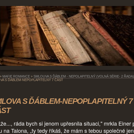
»
MAFIE ROMANCE
»
SMLOUVA S ĎÁBLEM - NEPOLAPITELNÝ (VOLNÁ SÉRIE- 2 ŘADA)
VA S ĎÁBLEM-NEPOPLAPITELNÝ 7 ČÁST
LOVA S ĎÁBLEM-NEPOPLAPITELNÝ 7
ÁST
že..., ráda bych si jenom upřesnila situaci," mrkla Einer 
u na Talona, „ty tedy říkáš, že mám s tebou společné jen