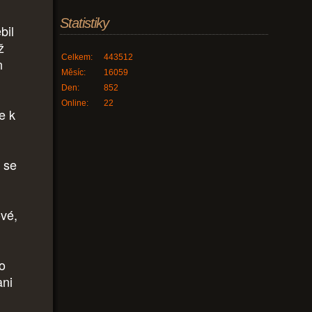
Statistiky
bil
ž
Celkem:
443512
n
Měsíc:
16059
Den:
852
Online:
22
e k
e se
ové,
o
ani