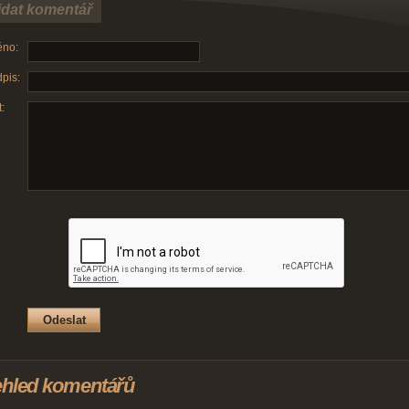
idat komentář
no:
pis:
:
ehled komentářů