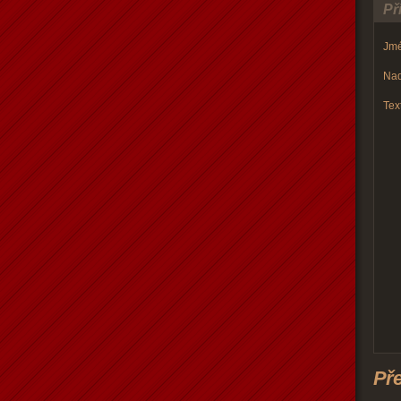
Př
Jmé
Nad
Text
Př