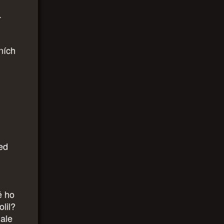
a.
ních
ed
ě ho
lil?
 ale