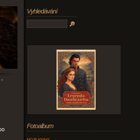
Vyhledávání
»
Fotoalbum
po
MOJE KNIHY