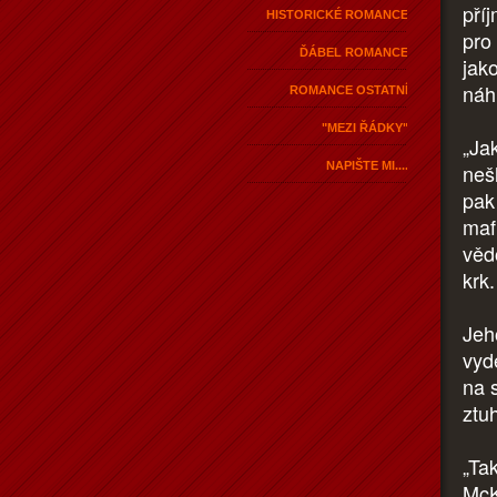
pří
HISTORICKÉ ROMANCE
pro 
ĎÁBEL ROMANCE
jako
náh
ROMANCE OSTATNÍ
"MEZI ŘÁDKY"
„Jak
NAPIŠTE MI....
nešl
pak 
mafi
věd
krk
Jeh
vyde
na s
ztu
„Ta
McK