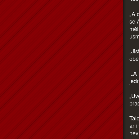
„A 
se 
měla
usm
„Ji
obě
„A 
jed
„Uv
pra
Tal
ani
nev