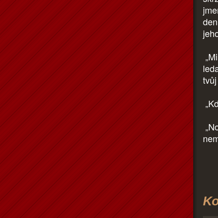
jme
den.
jeh
„Mi
leda
tvůj
„Kd
„No
nem
Ko