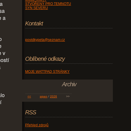
la
STVOŘENÝ PRO TEMNOTU
SYN SEVERU
rsa
e a
Kontakt
o
povidkypeta@seznam.cz
e
e v
Oblíbené odkazy
ností
a
MOJE WATTPAD STRÁNKY
Archiv
alo
<<
srpen
/
2026
>>
í
RSS
Přehled zdrojů