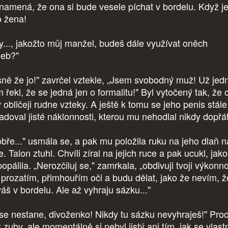
namená, že ona si bude vesele píchat v bordelu. Když j
o žena!
ty..., jakožto můj manžel, budeš dále využívat oněch
žeb?"
sně že jo!" zavrčel vztekle, „Jsem svobodný muž! Už jed
 řekl, že se jedná jen o formalitu!" Byl vytočený tak, že cí
 obličeji rudne vzteky. A ještě k tomu se jeho penis stále
adoval jisté náklonnosti, kterou mu nehodlal nikdy dopřát
bře..." usmála se, a pak mu položila ruku na jeho dlaň n
e. Talon ztuhl. Chvíli zíral na jejich ruce a pak ucukl, jak
opálila. „Nerozčiluj se," zamrkala, „obdivuji tvoji výkonno
 prozatím, přimhouřím oči a budu dělat, jako že nevím, ž
váš v bordelu. Ale až vyhraju sázku..."
 se nestane, divoženko! Nikdy tu sázku nevyhraješ!" Proc
 zuby, ale momentálně si nebyl jistý ani tím, jak se vlast