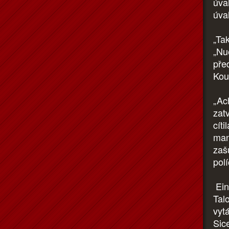
úva
úva
„Ta
„Nu
pře
Kou
„Ac
zat
cíti
man
zaš
pol
Eine
Talo
vyt
Sic