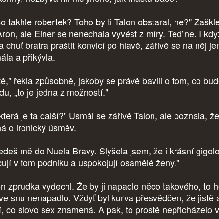
co takhle robertek? Toho by ti Talon obstaral, ne?" Zaškle
Aron, ale Einer se nenechala vyvést z míry. Teď ne. I kdy
 chuť bratra praštit konvicí po hlavě, zářivě se na něj je
ála a přikývla.
stě," řekla způsobně, jakoby se právě bavili o tom, co bud
du, „to je jedna z možností."
která je ta další?" Usmál se zářivě Talon, ale poznala, ž
ná o ironický úsměv.
edeš mě do Nuela Bravy. Slyšela jsem, že i krásní gigol
cují v tom podniku a uspokojují osamělé ženy."
on zprudka vydechl. Že by ji napadlo něco takového, to h
 ve snu nenapadlo. Vždyť byl kurva přesvědčen, že jistě 
í, co slovo sex znamená. A pak, to prostě nepřicházelo v