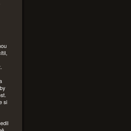
e
nou
til,
.
a
oby
st.
e si
edil
ně