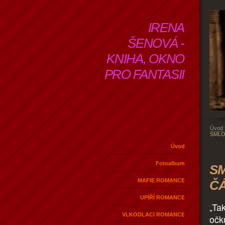
IRENA
ŠENOVÁ -
KNIHA, OKNO
PRO FANTASII
Úvod
SMLO
Úvod
Fotoalbum
SM
MAFIE ROMANCE
Č
UPÍŘÍ ROMANCE
„Tak
VLKODLACI ROMANCE
očk