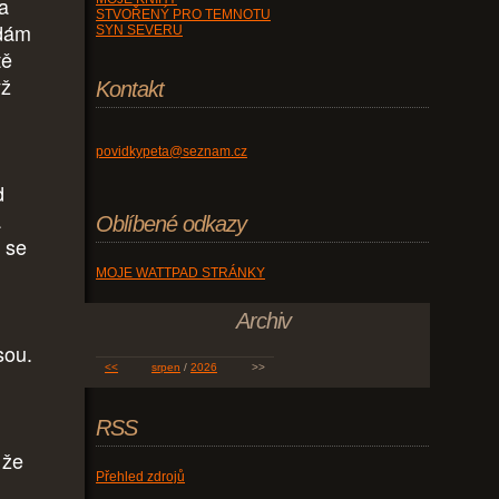
a
STVOŘENÝ PRO TEMNOTU
odám
SYN SEVERU
tě
yž
Kontakt
povidkypeta@seznam.cz
d
a
Oblíbené odkazy
 se
MOJE WATTPAD STRÁNKY
Archiv
sou.
<<
srpen
/
2026
>>
RSS
 že
Přehled zdrojů