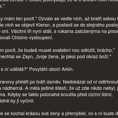
e."
y mám ten pocit." Ozvalo se vedle nich, až bratři sebou t
e nich se objevil Kieran, a postavil se do stejného posto
o oni. Všichni tři nyní stáli, s rukama založenýma na prso
dovali Chloino vystoupení.
m pocit, že budeš muset svatební noc odložit, brácho,"
hechtal se Zayn, „tvoje žena, je jaksi pod obraz boží."
 s ní uděláš?" Povytáhl obočí Arkin.
ranovy přelétl po tváři úsměv. Nedokázal od ní odtrhnout
a nádherná. A měla jediné štěstí, že už zde nikdo nebyl, 
ina. Kdyby se takto polonahá kroutila před cizími lidmi,
dně by ji vyčinil.
le se kochal krásou své ženy a přemýšlel, co s ní bude d