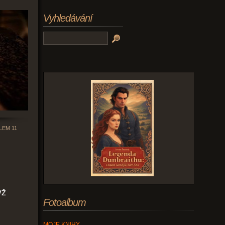
Vyhledávání
LEM 11
yž
Fotoalbum
MOJE KNIHY