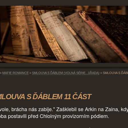
»
MAFIE ROMANCE
»
SMLOUVA S ĎÁBLEM (VOLNÁ SÉRIE...1ŘADA)
»
SMLOUVA S ĎÁB
LOUVA S ĎÁBLEM 11 ČÁST
 vole, brácha nás zabije." Zašklebil se Arkin na Zaina, kd
oba postavili před Chloiným provizorním pódiem.