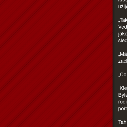
užij
„Tak
Vedl
jak
sle
„Má
zac
„Co
Kie
Byl
rod
pořá
Tah