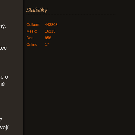
Statistiky
ný.
Celkem:
443803
Měsíc:
16215
Den:
858
Online:
17
tec
se o
čně
?
vojí
o