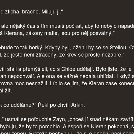
 zticha, brácho. Miluju ji."
, ale nějaký čas s tím musíš počkat, aby to nebylo nápad
š Kierana, zákony mafie, jsou pro něj posvátný."
bude to tak horký. Kdyby byli, oženil by se se Stellou. O
l, že ještě není ztracený, že krev se prostě nezapře."
li stáli a přemýšleli, co s Chloe udělají. Bylo jisté, že je
ran nepochválí. Ale ona se vážně nedala uhlídat. I když 
zrovna moc nesnažili. Líbilo se jim, že Kieran zase kone
l žít.
k co uděláme?" Řekl po chvíli Arkin.
c," usmál se poťouchle Zayn, „chceš jí snad někam zavřít
hybuju, že by to pomohlo. Alespoň se Kieran pokochá, s
snou ženou. Protože pochybuju, že si o dnešní noci něc