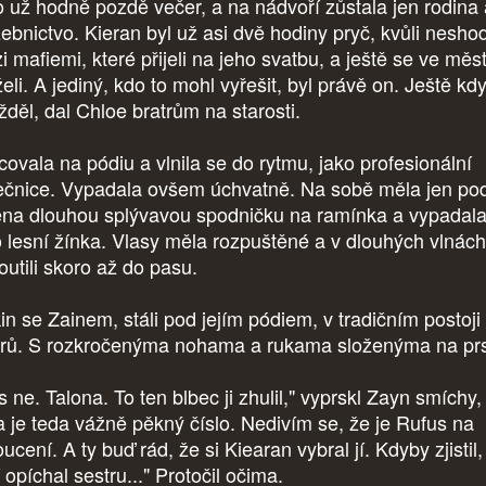
o už hodně pozdě večer, a na nádvoří zůstala jen rodina 
žebnictvo. Kieran byl už asi dvě hodiny pryč, kvůli nesh
i mafiemi, které přijeli na jeho svatbu, a ještě se ve měs
eli. A jediný, kdo to mohl vyřešit, byl právě on. Ještě kd
ížděl, dal Chloe bratrům na starosti.
covala na pódiu a vlnila se do rytmu, jako profesionální
ečnice. Vypadala ovšem úchvatně. Na sobě měla jen po
ena dlouhou splývavou spodničku na ramínka a vypadal
o lesní žínka. Vlasy měla rozpuštěné a v dlouhých vlnách
routili skoro až do pasu.
in se Zainem, stáli pod jejím pódiem, v tradičním postoji
trů. S rozkročenýma nohama a rukama složenýma na pr
 ne. Talona. To ten blbec ji zhulil," vyprskl Zayn smíchy,
a je teda vážně pěkný číslo. Nedivím se, že je Rufus na
ucení. A ty buď rád, že si Kiearan vybral jí. Kdyby zjistil,
jí opíchal sestru..." Protočil očima.