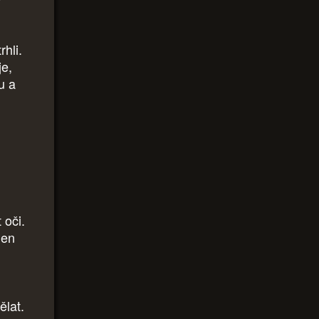
rhli.
je,
u a
 oči.
jen
ělat.