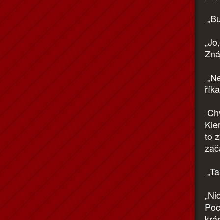
„Buď
„Jo
Zná
„Ne
říka
Chví
Kie
to 
zača
„Ta
„Ni
Poc
krá