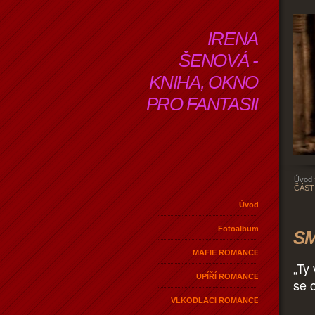
IRENA
ŠENOVÁ -
KNIHA, OKNO
PRO FANTASII
Úvod
ČÁST
Úvod
Fotoalbum
SM
MAFIE ROMANCE
„Ty
UPÍŘÍ ROMANCE
se 
VLKODLACI ROMANCE