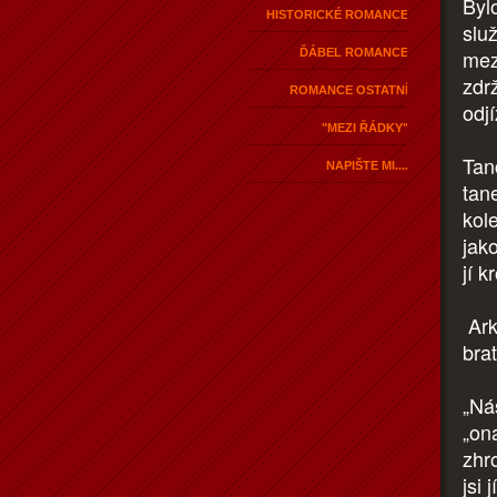
Byl
HISTORICKÉ ROMANCE
slu
mez
ĎÁBEL ROMANCE
zdrž
ROMANCE OSTATNÍ
odj
"MEZI ŘÁDKY"
Tan
NAPIŠTE MI....
tan
kol
jak
jí k
Ark
bra
„Nás
„on
zhro
jsi 