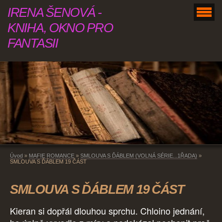
IRENA ŠENOVÁ -
KNIHA, OKNO PRO
FANTASII
Úvod
»
MAFIE ROMANCE
»
SMLOUVA S ĎÁBLEM (VOLNÁ SÉRIE...1ŘADA)
»
SMLOUVA S ĎÁBLEM 19 ČÁST
SMLOUVA S ĎÁBLEM 19 ČÁST
Kieran si dopřál dlouhou sprchu. Chloino jednání,