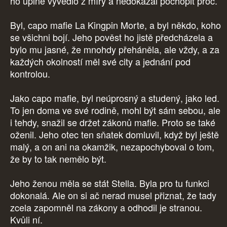
ho úplně vyvedlo z míry a nedokázal pochopit proč.
Byl, capo mafie La Kingpin Morte, a byl někdo, koho
se všichni bojí. Jeho pověst ho jistě předcházela a
bylo mu jasné, že mnohdy přeháněla, ale vždy, a za
každých okolností měl své city a jednání pod
kontrolou.
Jako capo mafie, byl neúprosný a studený, jako led.
To jen doma ve své rodině, mohl být sám sebou, ale
i tehdy, snažil se držet zákonů mafie. Proto se také
oženil. Jeho otec ten sňatek domluvil, když byl ještě
malý, a on ani na okamžik, nezapochyboval o tom,
že by to tak nemělo být.
Jeho ženou měla se stát Stella. Byla pro tu funkci
dokonalá. Ale on si ač nerad musel přiznat, že tady
zcela zapomněl na zákony a odhodil je stranou.
Kvůli ní.