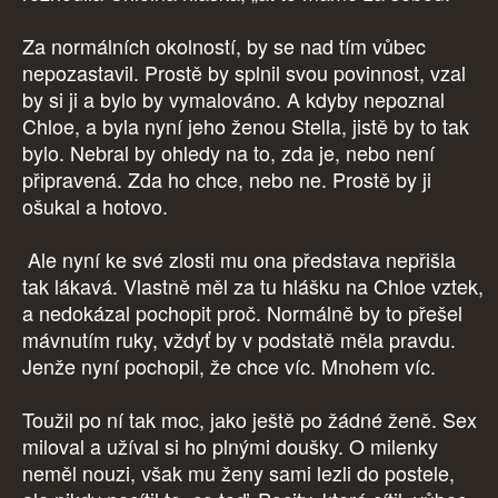
Za normálních okolností, by se nad tím vůbec
nepozastavil. Prostě by splnil svou povinnost, vzal
by si ji a bylo by vymalováno. A kdyby nepoznal
Chloe, a byla nyní jeho ženou Stella, jistě by to tak
bylo. Nebral by ohledy na to, zda je, nebo není
připravená. Zda ho chce, nebo ne. Prostě by ji
ošukal a hotovo.
Ale nyní ke své zlosti mu ona představa nepřišla
tak lákavá. Vlastně měl za tu hlášku na Chloe vztek,
a nedokázal pochopit proč. Normálně by to přešel
mávnutím ruky, vždyť by v podstatě měla pravdu.
Jenže nyní pochopil, že chce víc. Mnohem víc.
Toužil po ní tak moc, jako ještě po žádné ženě. Sex
miloval a užíval si ho plnými doušky. O milenky
neměl nouzi, však mu ženy sami lezli do postele,