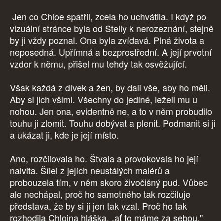
Jen co Chloe spatřil, zcela ho uchvátila. I když po
vizuální stránce byla od Stelly k nerozeznání, stejně
by ji vždy poznal. Ona byla zvídavá. Plná života a
neposedná. Upřímná a bezprostřední. A její prvotní
vzdor k němu, přišel mu tehdy tak osvěžující.
Však každá z dívek a žen, by dali vše, aby ho měli.
Aby si jich všiml. Všechny do jediné, leželi mu u
nohou. Jen ona, evidentně ne, a to v něm probudilo
touhu ji zlomit. Touhu dobývat a plenit. Podmanit si ji
a ukázat ji, kde je její místo.
Ano, rozčilovala ho. Štvala a provokovala ho její
naivita. Šílel z jejích neustálých malérů a
probouzela tím, v něm skoro živočišný pud. Vůbec
ale nechápal, proč ho samotného tak rozčiluje
představa, že by si ji jen tak vzal. Proč ho tak
rozhodila Chloina hláška, „ať to máme za sebou."