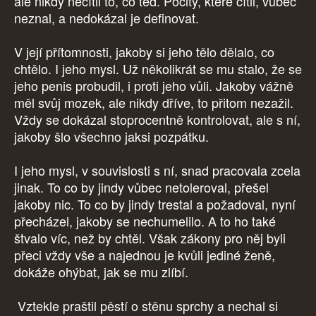
ale nikdy necítil to, co teď. Pocity, které cítil, vůbec
neznal, a nedokázal je definovat.
V její přítomnosti, jakoby si jeho tělo dělalo, co
chtělo. I jeho mysl. Už několikrát se mu stalo, že se
jeho penis probudil, i proti jeho vůli. Jakoby vážně
měl svůj mozek, ale nikdy dříve, to přitom nezažil.
Vždy se dokázal stoprocentně kontrolovat, ale s ní,
jakoby šlo všechno jaksi pozpátku.
I jeho mysl, v souvislosti s ní, snad pracovala zcela
jinak. To co by jindy vůbec netoleroval, přešel
jakoby nic. To co by jindy trestal a požadoval, nyní
přecházel, jakoby se nechumelilo. A to ho také
štvalo víc, než by chtěl. Však zákony pro něj byli
přeci vždy vše a najednou je kvůli jediné ženě,
dokáže ohýbat, jak se mu zlíbí.
Vztekle praštil pěstí o stěnu sprchy a nechal si