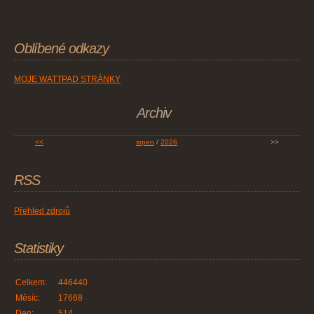
Oblíbené odkazy
MOJE WATTPAD STRÁNKY
Archiv
<<
srpen
/
2026
>>
RSS
Přehled zdrojů
Statistiky
Celkem:
446440
Měsíc:
17668
Den:
514