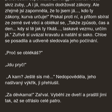
skrz zuby, „A i já, musím dodržovat zákony. Ale
zřejmě jsi zapomněla, že to jsem já..., kdo ty
zákony, kurva určuje!" Prskal proti ní, a přitom sbíral
ze země své věci a oblékal se, „Takže způsob, čas a
den... kdy si tě jak ty říkáš..., laskavě vezmu, určím
já." Zuřivě si uvázal kravatu a natáhl si sako. Chloe
se posadila a udiveně sledovala jeho počínání.
„Proč se oblékáš?"
„Jdu pryč!"
„A kam? Ještě sis mě..." Nedopověděla, jeho
naštvaný výkřik, ji přehlušil.
„Za děvkama!" Zařval. Vyběhl ze dveří a praštil jimi
tak, až se otřáslo celé patro.