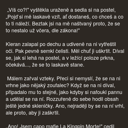
„Víš co?!" vyštěkla uraženě a sedla si na postel,
„Pojď si mě laskavě vzít, ať dostaneš, co chceš a co
to ti náleží. Beztak jsi na mě naštvaný proto, že se
to nestalo už včera, dle zákona!"
Kieran zalapal po dechu a udiveně na ni vytřeštil
oči. Pak pevně semkl čelisti. Měl chuť ji uškrtit. Díval
se, jak si lehá na postel, a v ležící poloze prkna,
očekává..., že se to laskavě stane.
Málem zařval vzteky. Přeci si nemyslí, že se na ni
vrhne jako nějaký zoufalec? Když se na ni díval,
připadalo mu to stejné, jako kdyby si nafoukl pannu
a udělal se na ní. Rozzuřeně do sebe hodil obsah
ještě jedné skleničky. Ano, nejraději by se na ní vrhl,
ale proto, aby ji zaškrtil.
„Ano! Jsem capo mafie La Kingpin Morte!" cedil