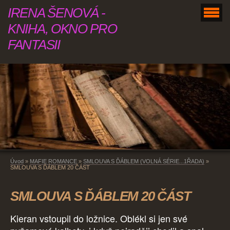
IRENA ŠENOVÁ -
KNIHA, OKNO PRO
FANTASII
Úvod
»
MAFIE ROMANCE
»
SMLOUVA S ĎÁBLEM (VOLNÁ SÉRIE...1ŘADA)
»
SMLOUVA S ĎÁBLEM 20 ČÁST
SMLOUVA S ĎÁBLEM 20 ČÁST
Kieran vstoupil do ložnice. Oblékl si jen své