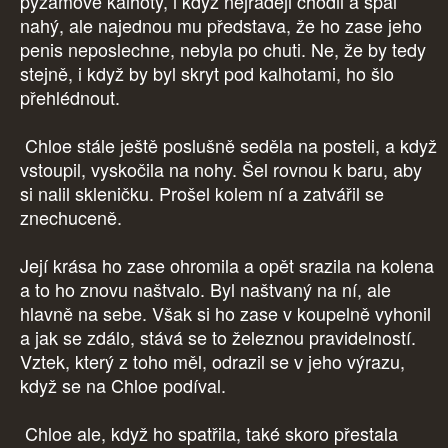
pyžamové kalhoty, i když nejraději chodil a spal
nahý, ale najednou mu představa, že ho zase jeho
penis neposlechne, nebyla po chuti. Ne, že by tedy
stejně, i když by byl skryt pod kalhotami, ho šlo
přehlédnout.
Chloe stále ještě poslušně seděla na posteli, a když
vstoupil, vyskočila na nohy. Šel rovnou k baru, aby
si nalil skleničku. Prošel kolem ní a zatvářil se
znechuceně.
Její krása ho zase ohromila a opět srazila na kolena
a to ho znovu naštvalo. Byl naštvaný na ní, ale
hlavně na sebe. Však si ho zase v koupelně vyhonil
a jak se zdálo, stává se to železnou pravidelností.
Vztek, který z toho měl, odrazil se v jeho výrazu,
když se na Chloe podíval.
Chloe ale, když ho spatřila, také skoro přestala