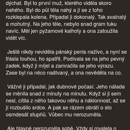
dýchat. Byl to první muž, kterého viděla skoro
nahého. Byl do půl těla nahý a jí se z toho
rozklepala kolena. Připadal ji dokonalý. Tak svalnatý
a mohutný. Na jeho těle, nebylo snad gram tuku
navíc. Měl jen pyžamové kalhoty a ona zatoužila
vidět víc.
Ještě nikdy neviděla pánský penis naživo, a nyní se
třásla touhou, ho spatřit. Podívala se na jeho pevný
zadek, když ji míjel a zamračila se jeho výrazu.
Zase byl na něco naštvaný, a ona nevěděla na co.
Vážně ji připadal, jak dubnové počasí. Jeho nálada
se měnila snad z minuty na minutu. Když si ji sem
nesl, cítila z něho takovou něhu a náklonnost, až se
jí rozbušilo srdce. A pak se rázem obrátí o sto
osmdesát stupňů. Vůbec mu nerozuměla.
Ale hlavně nerozuměla sobě. Vždy si myslela o