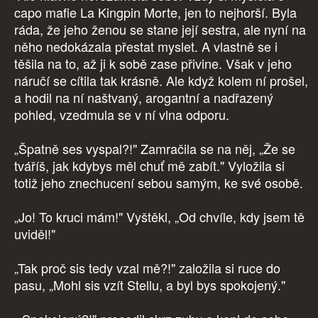
capo mafie La Kingpin Morte, jen to nejhorší. Byla
ráda, že jeho ženou se stane její sestra, ale nyní na
něho nedokázala přestat myslet. A vlastně se i
těšila na to, až ji k sobě zase přivine. Však v jeho
náručí se cítila tak krásně. Ale když kolem ní prošel,
a hodil na ní naštvaný, arogantní a nadřazený
pohled, vzedmula se v ní vlna odporu.
„Špatně ses vyspal?!" Zamračila se na něj, „Že se
tváříš, jak kdybys měl chuť mě zabít." Vyložila si
totiž jeho znechucení sebou samým, ke své osobě.
„Jo! To kruci mám!" Vyštěkl, „Od chvíle, kdy jsem tě
uviděl!"
„Tak proč sis tedy vzal mě?!" založila si ruce do
pasu, „Mohl sis vzít Stellu, a byl bys spokojený."