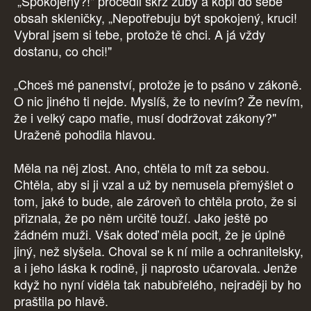
„Spokojený?!" procedil skrz zuby a kopl do sebe
obsah skleničky, „Nepotřebuju být spokojený, kruci!
Vybral jsem si tebe, protože tě chci. A já vždy
dostanu, co chci!"
„Chceš mé panenství, protože je to psáno v zákoně.
O nic jiného ti nejde. Myslíš, že to nevím? Že nevím,
že i velký capo mafie, musí dodržovat zákony?"
Uraženě pohodila hlavou.
Měla na něj zlost. Ano, chtěla to mít za sebou.
Chtěla, aby si ji vzal a už by nemusela přemýšlet o
tom, jaké to bude, ale zároveň to chtěla proto, že si
přiznala, že po něm určitě touží. Jako ještě po
žádném muži. Však doteď měla pocit, že je úplně
jiný, než slyšela. Choval se k ní mile a ochranitelsky,
a i jeho láska k rodině, ji naprosto učarovala. Jenže
když ho nyní viděla tak nabubřelého, nejraději by ho
praštila po hlavě.