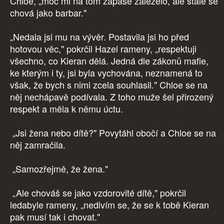
Chloe, „moc mi na tom zápase záleželo, ale stále se
chová jako barbar."
„Nedala jsi mu na vývěr. Postavila jsi ho před
hotovou věc," pokrčil Hazel rameny, „respektuji
všechno, co Kieran dělá. Jedná dle zákonů mafie,
ke kterým i ty, jsi byla vychována, neznamená to
však, že bych s nimi zcela souhlasil." Chloe se na
něj nechápavě podívala. Z toho muže šel přirozený
respekt a měla k němu úctu.
„Jsi žena nebo dítě?" Povytáhl obočí a Chloe se na
něj zamračila.
„Samozřejmě, že žena."
„Ale chováš se jako vzdorovité dítě," pokrčil
ledabyle rameny, „nedivím se, že se k tobě Kieran
pak musí tak i chovat."