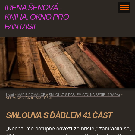
IRENA ŠENOVÁ -
KNIHA, OKNO PRO
FANTASII
Úvod
»
MAFIE ROMANCE
»
SMLOUVA S ĎÁBLEM (VOLNÁ SÉRIE...1ŘADA)
»
SMLOUVA S ĎÁBLEM 41 ČÁST
SMLOUVA S ĎÁBLEM 41 ČÁST
„Nechal mě potupně odvézt ze hřiště," zamračila se,