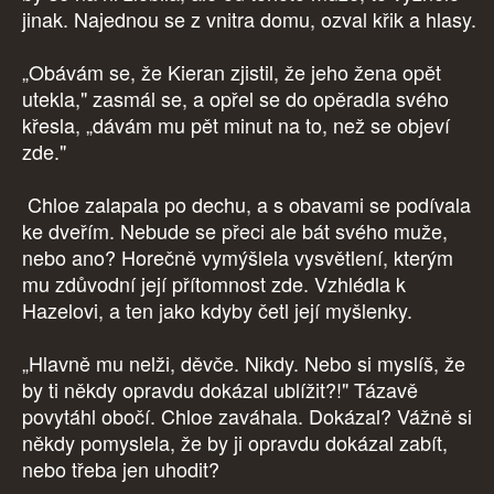
jinak. Najednou se z vnitra domu, ozval křik a hlasy.
„Obávám se, že Kieran zjistil, že jeho žena opět
utekla," zasmál se, a opřel se do opěradla svého
křesla, „dávám mu pět minut na to, než se objeví
zde."
Chloe zalapala po dechu, a s obavami se podívala
ke dveřím. Nebude se přeci ale bát svého muže,
nebo ano? Horečně vymýšlela vysvětlení, kterým
mu zdůvodní její přítomnost zde. Vzhlédla k
Hazelovi, a ten jako kdyby četl její myšlenky.
„Hlavně mu nelži, děvče. Nikdy. Nebo si myslíš, že
by ti někdy opravdu dokázal ublížit?!" Tázavě
povytáhl obočí. Chloe zaváhala. Dokázal? Vážně si
někdy pomyslela, že by ji opravdu dokázal zabít,
nebo třeba jen uhodit?