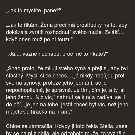
„Jak to myslíte, pane?"
„Jak to říkám. Žena přeci má prostředky na to, aby
dokázala zvrátit rozhodnutí svého muže. Zvlášť...,
když onen muž po ní touží."
„Já..., vážně nechápu, proč mě to říkáte?"
„Snad proto, že miluji svého syna a přeji si, aby byl
šťastný. Mysli si co chceš..., já nikdy nepůjdu proti
svému synovy, protože jeho jednání, ač je
nepochopitelné, je správné. Je tím, čím je, a ty jsi
jeho ženou. Nic víc," nahnul se k ní a zadíval se jí
do očí, „je jen na tobě, jestli chceš být víc, než jeho
majetek a hračka na hraní."
Chloe se zamračila. Kdyby ji toto řekla Stella, zase
by se na ni zlobila, ale od tohoto muže, to vyznělo