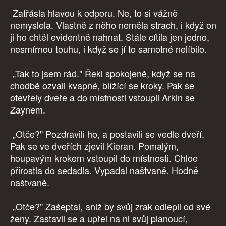
Zatřásla hlavou k odporu. Ne, to si vážně
nemyslela. Vlastně z něho neměla strach, i když on
ji ho chtěl evidentně nahnat. Stále cítila jen jedno,
nesmírnou touhu, i když se jí to samotné nelíbilo.
„Tak to jsem rád." Řekl spokojeně, když se na
chodbě ozvali kvapné, blížící se kroky. Pak se
otevřely dveře a do místnosti vstoupil Arkin se
Zaynem.
„Otče?" Pozdravili ho, a postavili se vedle dveří.
Pak se ve dveřích zjevil Kieran. Pomalým,
houpavým krokem vstoupil do místnosti. Chloe
přirostla do sedadla. Vypadal naštvaně. Hodně
naštvaně.
„Otče?" Zašeptal, aniž by svůj zrak odlepil od své
ženy. Zastavil se a upřel na ni svůj planoucí,