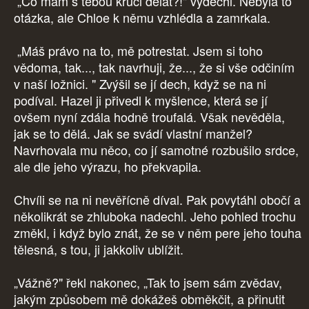
„Co mám s tebou kruci dělat?!" vydechl. Nebyla to
otázka, ale Chloe k němu vzhlédla a zamrkala.
„Máš právo na to, mě potrestat. Jsem si toho
vědoma, tak..., tak navrhuji, že..., že si vše odčiním
v naší ložnici. " Zvýšil se jí dech, když se na ni
podíval. Hazel ji přivedl k myšlence, která se jí
ovšem nyní zdála hodně troufalá. Však nevěděla,
jak se to dělá. Jak se svádí vlastní manžel?
Navrhovala mu něco, co jí samotné rozbušilo srdce,
ale dle jeho výrazu, ho překvapila.
Chvíli se na ni nevěřícně díval. Pak povytáhl obočí a
několikrát se zhluboka nadechl. Jeho pohled trochu
změkl, i když bylo znát, že se v něm pere jeho touha
tělesná, s tou, ji jakkoliv ublížit.
„Vážně?" řekl nakonec, „Tak to jsem sám zvědav,
jakým způsobem mě dokážeš obměkčit, a přinutit