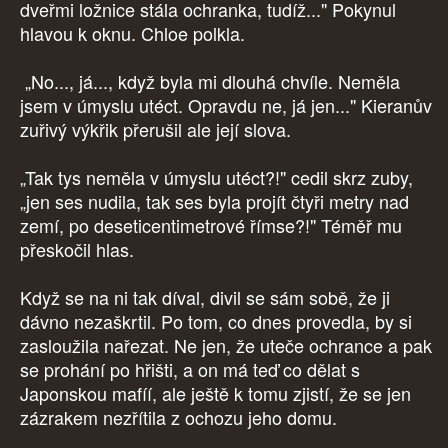
dveřmi ložnice stála ochranka, tudíž..." Pokynul
hlavou k oknu. Chloe polkla.
„No..., já..., když byla mi dlouhá chvíle. Neměla
jsem v úmyslu utéct. Opravdu ne, já jen..." Kieranův
zuřivý výkřik přerušil ale její slova.
„Tak tys neměla v úmyslu utéct?!" cedil skrz zuby,
„jen ses nudila, tak ses byla projít čtyři metry nad
zemí, po deseticentimetrové římse?!" Téměř mu
přeskočil hlas.
Když se na ni tak díval, divil se sám sobě, že ji
dávno nezaškrtil. Po tom, co dnes provedla, by si
zasloužila nařezat. Ne jen, že uteče ochrance a pak
se prohání po hřišti, a on má teď co dělat s
Japonskou mafíí, ale ještě k tomu zjistí, že se jen
zázrakem nezřítila z ochozu jeho domu.