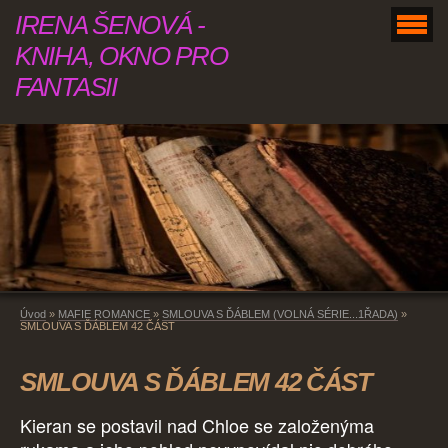
IRENA ŠENOVÁ -
KNIHA, OKNO PRO
FANTASII
Úvod
»
MAFIE ROMANCE
»
SMLOUVA S ĎÁBLEM (VOLNÁ SÉRIE...1ŘADA)
»
SMLOUVA S ĎÁBLEM 42 ČÁST
SMLOUVA S ĎÁBLEM 42 ČÁST
Kieran se postavil nad Chloe se založenýma