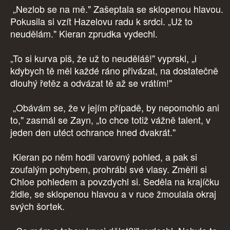
„Nezlob se na mě." Zašeptala se sklopenou hlavou.
Pokusila si vzít Hazelovu radu k srdci. „Už to
neudělám." Kieran zprudka vydechl.
„To si kurva piš, že už to neuděláš!" vyprskl, „i
kdybych tě měl každé ráno přivázat, na dostatečně
dlouhý řetěz a odvázat tě až se vrátím!"
„Obávám se, že v jejím případě, by nepomohlo ani
to," zasmál se Zayn, „to chce totiž vážně talent, v
jeden den utéct ochrance hned dvakrát."
Kieran po něm hodil varovný pohled, a pak si
zoufalým pohybem, prohrábl své vlasy. Změřil si
Chloe pohledem a povzdychl si. Seděla na krajíčku
židle, se sklopenou hlavou a v ruce žmoulala okraj
svých šortek.