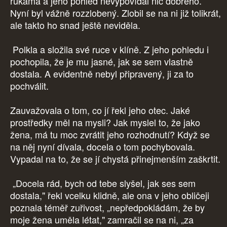
rukama a jeho pohled nevypovídal nic dobrého.
Nyní byl vážně rozzlobený. Zlobil se na ni již tolikrát,
ale takto ho snad ještě neviděla.
Polkla a složila své ruce v klíně. Z jeho pohledu i
pochopila, že je mu jasné, jak se sem vlastně
dostala. A evidentně nebyl připravený, ji za to
pochválit.
Zauvažovala o tom, co jí řekl jeho otec. Jaké
prostředky měl na mysli? Jak myslel to, že jako
žena, má tu moc zvrátit jeho rozhodnutí? Když se
na něj nyní dívala, docela o tom pochybovala.
Vypadal na to, že se jí chystá přinejmenším zaškrtit.
„Docela rád, bych od tebe slyšel, jak ses sem
dostala," řekl vcelku klidně, ale ona v jeho obličeji
poznala téměř zuřivost, „nepředpokládám, že by
moje žena uměla létat," zamračil se na ni, „za