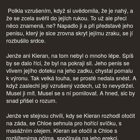
Polkla vzrušením, když si uvědomila, že je nahý, a
že se zcela svěřil do jejích rukou. To už ale přeci
něco znamená, ne? Napadlo ji a při představě jeho
penisu, který je sice zrovna skryt jejímu zraku, se jí
rozbušilo srdce.
Jenže ani Kieran, na tom nebyl o mnoho lépe. Spíš
by se dalo říci, že byl na pokraji sil. Jeho penis se
vlivem jejího doteku na jeho zadku, chystal pomalu
k výronu. Tak velká touha, se prostě nedala snést. A
když zaslechl její vzrušený vzdech, už to nevydržel.
Musel ji mít. Musel se s ní pomilovat. A hned, sic by
snad přišel o rozum.
Jenže ve stejnou chvíli, kdy se Kieran rozhodl otočit
na záda, se Chloe sehnula pro hořící svíčku, s
masážním olejem. Kieran se otočil a Chloe s
rozšířenýma očima, spočinula na jeho erekci.