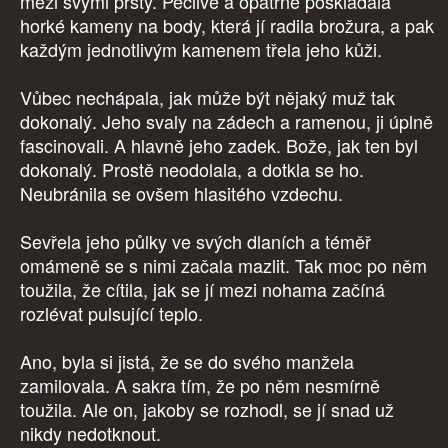
mezi svými prsty. Pečlivě a opatrně poskládala
horké kameny na body, která jí radila brožura, a pak
každým jednotlivým kamenem třela jeho kůži.
Vůbec nechápala, jak může být nějaký muž tak
dokonalý. Jeho svaly na zádech a ramenou, ji úplně
fascinovali. A hlavně jeho zadek. Bože, jak ten byl
dokonalý. Prostě neodolala, a dotkla se ho.
Neubránila se ovšem hlasitého vzdechu.
Sevřela jeho půlky ve svých dlaních a téměř
omámeně se s nimi začala mazlit. Tak moc po něm
toužila, že cítila, jak se jí mezi nohama začíná
rozlévat pulsující teplo.
Ano, byla si jistá, že se do svého manžela
zamilovala. A sakra tím, že po něm nesmírně
toužila. Ale on, jakoby se rozhodl, se jí snad už
nikdy nedotknout.