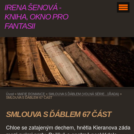
IRENA ŠENOVÁ -
KNIHA, OKNO PRO
FANTASII
Úvod
»
MAFIE ROMANCE
»
SMLOUVA S ĎÁBLEM (VOLNÁ SÉRIE...1ŘADA)
»
SMLOUVA S ĎÁBLEM 67 ČÁST
SMLOUVA S ĎÁBLEM 67 ČÁST
Chloe se zatajeným dechem, hnětla Kieranova záda