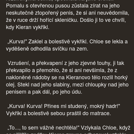
Pomalu s otevřenou pusou zůstala zírat na jeho
neskutečně ztopořený penis, že si ani neuvědomila,
že v ruce drží hořící skleničku. Došlo ji to ve chvíli,
kdy Kieran vykřikl.
„Kurva!" Zaklel a bolestivě vykřikl. Chloe se lekla a
vyděšeně odhodila svíčku na zem.
Vzrušení, a překvapení z jeho zjevné touhy, ji tak
překvapilo a přemohlo, že si ani nevšimla, že z
nakloněné nádoby se na Kieranovo tělo rozlil horký
olej. Stekl nad jeho slabiny, mezi chloupky nad jeho
penisem a pak dál, po jeho údu.
„Kurva! Kurva! Přines mi studený, mokrý hadr!"
Vykřikl a bolestivě sebou praštil do matrace.
„To..., to sem vážně nechtěla!" Vzlykala Chloe, když