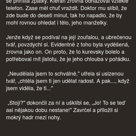
se přiřítila zpátky. Kieran zrovna odhazoval vztekle
telefon. Zase měl chuť vraždit. Doktor mu slíbil, že
zde bude do deseti minut, tak ho napadlo, že by
mohl rovnou ohledat i tělo, jeho manželky.
Jenže když se podíval na její zoufalou, a ubrečenou
tvář, povzdychl si. Evidentně z toho byla vyděšená,
zrovna jako on. On proto, že to kurevsky bolelo a
potřeboval mít jistotu, že je jeho chlouba v pořádku.
„Neudělala jsem to schválně," utřela si uslzenou
tvář, „chtěla jsem ti jen udělat radost. A pak..., když
jsem viděla, že ti..."
„Stojí?" dokončil za ní a ušklíbl se, „Jo! To se teď
asi nějakou dobu nestane!" Zavrčel a přiložil si
mokrý hadr mezi nohy.