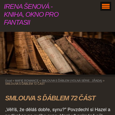
IRENA ŠENOVÁ -
KNIHA, OKNO PRO
FANTASII
Úvod
»
MAFIE ROMANCE
»
SMLOUVA S ĎÁBLEM (VOLNÁ SÉRIE...1ŘADA)
»
SMLOUVA S ĎÁBLEM 72 ČÁST
SMLOUVA S ĎÁBLEM 72 ČÁST
„Věříš, že děláš dobře, synu?" Povzdechl si Hazel a