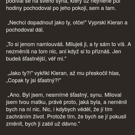
podíval se na svého syna, který už nejméně půl
hodiny pochodoval po jeho pokoji, sem a tam.
„Nechci dopadnout jako ty, otče!" Vyprskl Kieran a
pochodoval dál.
„To si jenom namlouváš. Miluješ ji, a ty sám to víš. A
nezměníš na tom nic, ani když si to přiznáš. Jen
budeš šťastnější, věř mi."
„Jako ty?!" vykřikl Kieran, až mu přeskočil hlas,
„Copak ty jsi šťastný?!"
„Ano. Byl jsem, nesmírně šťastný, synu. Miloval
jsem tvou matku, právě proto, jaká byla, a neměnil
bych na ní nic. Nic, i kdybych věděl, že jí tím
zachráním život. Protože tím, že bych se jí pokusil
změnit, bych ji zabil už dávno."