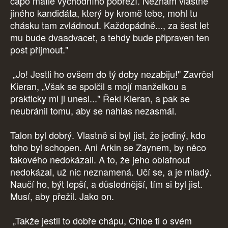
capo mafie východního pobřeží. Neznám vlastně
jiného kandidáta, který by kromě tebe, mohl tu
chásku tam zvládnout. Každopádně..., za šest let
mu bude dvaadvacet, a tehdy bude připraven ten
post přijmout."
„Jo! Jestli ho ovšem do tý doby nezabiju!" Zavrčel
Kieran, „Však se spolčil s mojí manželkou a
prakticky mi ji unesl..." Řekl Kieran, a pak se
neubránil tomu, aby se nahlas nezasmál.
Talon byl dobrý. Vlastně si byl jist, že jediný, kdo
toho byl schopen. Ani Arkin se Zaynem, by něco
takového nedokázali. A to, že jeho oblafnout
nedokázal, už nic neznamená. Učí se, a je mladý.
Naučí ho, být lepší, a důslednější, tím si byl jist.
Musí, aby přežil. Jako on.
„Takže jestli to dobře chápu, Chloe ti o svém