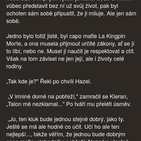
vůbec představit bez ní už svůj život, pak byl
ochoten sám sobě připustit, že ji miluje. Ale jen sám
sobě.
Jedno bylo totiž jisté, byl capo mafie La Kingpin
Morte, a ona musela přijmout určité zákony, ať se jí
to líbí, nebo ne. Musel ji naučit je respektovat a ctít.
Však na tom závisel ne jen její, ale i životy celé
rodiny.
„Tak kde je?" Řekl po chvíli Hazel.
„V Irmině domě na pobřeží," zamračil se Kieran,
„Talon mě nezklamal..." Po tváři mu přelétl úsměv.
„Jo, ten kluk bude jednou stejně dobrý, jako ty.
Ještě se má ale hodně co učit. Učí ho ale ten
nejlepší..., takže věřím, že jednou bude dobrým