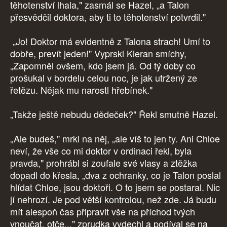
těhotenství lhala," zasmál se Hazel, „a Talon
přesvědčil doktora, aby ti to těhotenství potvrdil."
„Jo! Doktor má evidentně z Talona strach! Umí to
dobře, prevít jeden!" Vyprskl Kieran smíchy,
„Zapomněl ovšem, kdo jsem já. Od tý doby co
prošukal v bordelu celou noc, je jak utržený ze
řetězu. Nějak mu narostl hřebínek."
„Takže ještě nebudu dědeček?" Řekl smutně Hazel.
„Ale budeš," mrkl na něj, „ale víš to jen ty. Ani Chloe
neví, že vše co mi doktor v ordinaci řekl, byla
pravda," prohrábl si zoufale své vlasy a ztěžka
dopadl do křesla, „dva z ochranky, co je Talon poslal
hlídat Chloe, jsou doktoři. O to jsem se postaral. Nic
jí nehrozí. Je pod větší kontrolou, než zde. Já budu
mít alespoň čas připravit vše na příchod tvých
vnoučat, otče..." zprudka vydechl a podíval se na