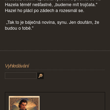
Hazela téměř nešťastně, „budeme mít trojčata."
Hazel ho plácl po zádech a rozesmál se.
„Tak to je báječná novina, synu. Jen doufám, že
budou o tobě."
Vyhledávání