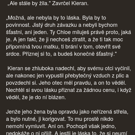
„Ale stále by žila." Zavrčel Kieran.
„Možná, ale nebyla by to láska. Byla by to
povinnost. Jistý druh závazku a nebyli bychom
šťastni, ani jeden. Ty Chloe miluješ právě proto, jaká
je. A jen fakt, že ji nechceš ztratit, a že ti tak moc
připomíná tvou matku, ti brání v tom, otevřít své
srdce. Přiznej si to, a budeš konečně šťastný."
Kieran se zhluboka nadechl, aby svému otci vyčinil,
ale nakonec jen vypustil přebytečný vzduch z plic a
povzdechl si. Jeho otec měl pravdu, a on to věděl.
Nechtěl si svou lásku přiznat za žádnou cenu, i když
věděl, že je do ní blázen.
Jenže jeho žena byla opravdu jako neřízená střela,
a bylo nutné, ji korigovat. To mu prostě nikdo
nemohl vymluvit. Ani on. Pochopil však jedno,
nedokáže o ni přijít. A jestli je láska to, že si neumí