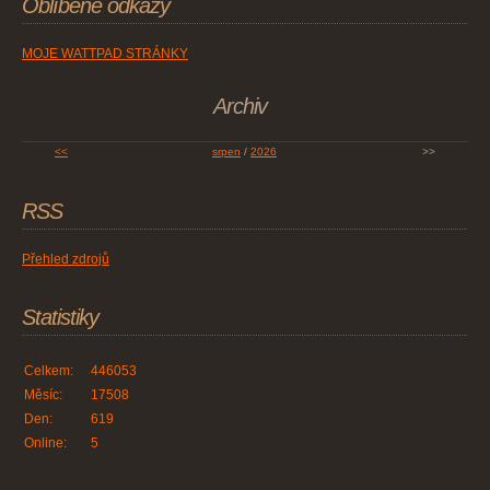
Oblíbené odkazy
MOJE WATTPAD STRÁNKY
Archiv
<<
srpen
/
2026
>>
RSS
Přehled zdrojů
Statistiky
Celkem:
446053
Měsíc:
17508
Den:
619
Online:
5