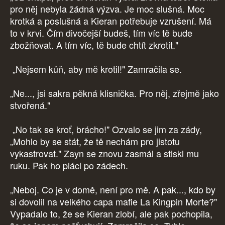
pro něj nebyla žádná výzva. Je moc slušná. Moc
krotká a poslušná a Kieran potřebuje vzrušení. Má
to v krvi. Čím divočejší budeš, tím víc tě bude
zbožňovat. A tím víc, tě bude chtít zkrotit."
„Nejsem kůň, aby mě krotil!" Zamračila se.
„Ne..., jsi sakra pěkná klisnička. Pro něj, zřejmě jako
stvořená."
„No tak se kroť, brácho!" Ozvalo se jim za zády,
„Mohlo by se stát, že tě nechám pro jistotu
vykastrovat." Zayn se znovu zasmál a stiskl mu
ruku. Pak ho plácl po zádech.
„Neboj. Co je v domě, není pro mě. A pak..., kdo by
si dovolil na velkého capa mafie La Kingpin Morte?"
Vypadalo to, že se Kieran zlobí, ale pak pochopila,