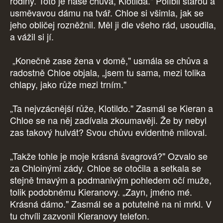
rodiny. Toto je naše chůva, Klotilda." Políbil starou a
usměvavou dámu na tvář. Chloe si všimla, jak se
jeho obličej rozněžnil. Měl ji dle všeho rád, usoudila,
a vážil si jí.
„Konečně zase žena v domě," usmála se chůva a
radostně Chloe objala, „jsem tu sama, mezi tolika
chlapy, jako růže mezi trním."
„Ta nejvzácnější růže, Klotildo." Zasmál se Kieran a
Chloe se na něj zadívala zkoumavěji. Že by nebyl
zas takový hulvát? Svou chůvu evidentně miloval.
„Takže tohle je moje krásná švagrová?" Ozvalo se
za Chloinými zády. Chloe se otočila a setkala se
stejně tmavým a podmanivým pohledem očí muže,
tolik podobnému Kieranovy. „Zayn, jméno mé.
Krásná dámo." Zasmál se a potutelně na ni mrkl. V
tu chvíli zazvonil Kieranovy telefon.