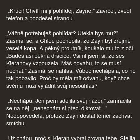
„Kruci! Chvíli mi ji pohlídej, Zayne." Zavrčel, zvedl
telefon a poodešel stranou.
„Vážně potřebuješ pohlídat? Utekla bys mu?"
Zasmál se, a Chloe pochopila, že Zayn byl zřejmě
veselá kopa. A pěkný proutník, koukalo mu to z očí.
„Budeš asi pěkná dračice. Všiml jsem si, že ses
Kieranovy vzpouzela. Máš odvahu, to se musí
nechat." Zasmál se nahlas. Vůbec nechápala, co ho
tak pobavilo. Proč by měla mít odvahu, když chce
svému muži vyjádřit svůj nesouhlas?
„Nechápu. Jen jsem sdělila svůj názor," zamračila
se na něj, „nenechám si přeci diktovat..."
Nedopověděla, protože Zayn dostal téměř záchvat
smíchu.
„Už chápu, proč si Kieran vybral zrovna tebe. Stellla