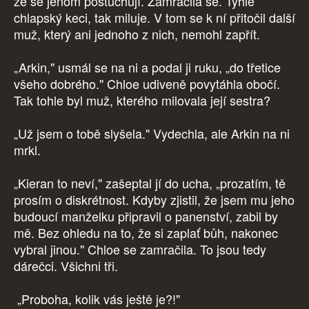
že se jenom pošťuchují. Zamračila se. Tyhle
chlapský keci, tak miluje. V tom se k ní přitočil další
muž, který ani jednoho z nich, nemohl zapřít.
„Arkin," usmál se na ni a podal ji ruku, „do třetice
všeho dobrého." Chloe udiveně povytáhla obočí.
Tak tohle byl muž, kterého milovala její sestra?
„Už jsem o tobě slyšela." Vydechla, ale Arkin na ni
mrkl.
„Kieran to neví," zašeptal jí do ucha, „prozatím, tě
prosím o diskrétnost. Kdyby zjistil, že jsem mu jeho
budoucí manželku připravil o panenství, zabil by
mě. Bez ohledu na to, že si zaplať bůh, nakonec
vybral jinou." Chloe se zamračila. To jsou tedy
dárečci. Všichni tři.
„Proboha, kolik vás ještě je?!"