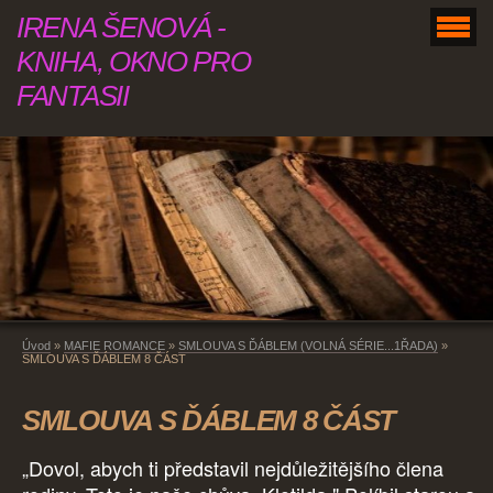
IRENA ŠENOVÁ -
KNIHA, OKNO PRO
FANTASII
Úvod
»
MAFIE ROMANCE
»
SMLOUVA S ĎÁBLEM (VOLNÁ SÉRIE...1ŘADA)
»
SMLOUVA S ĎÁBLEM 8 ČÁST
SMLOUVA S ĎÁBLEM 8 ČÁST
„Dovol, abych ti představil nejdůležitějšího člena