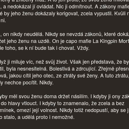
k, a nedokázal jí ovládat. Nic ji odmítnout. A zákony mafi
é by jeho ženu dokázaly korigovat, zcela vypustil. Kvůli n
 ni.
o, on nikdy neudělá. Nikdy se nevzdá zákonů, které dok
žet jeho ženu na uzdě. On je capo mafie La Kingpin Mor
le toho, se k ní bude tak i chovat. Vždy.
yž ji miluje víc, než svůj život. Však jen představa, že by 
til, byla nesnesitelná. Bolestivá a zdrcující. Zřejmě přes
vá, jakou cítil jeho otec, ze ztráty své ženy. A tuto ztrátu
dy nechce pocítit. Nikdy.
dyby měl svou ženu doma držet násilím. I kdyby ji ony zá
 do hlavy vtlouct. I kdyby to znamenalo, že zcela a bez
mínek, omezí její volnost. Nikdy totiž nedopustí, aby se j
o stalo, a udělá proto i nemožné.