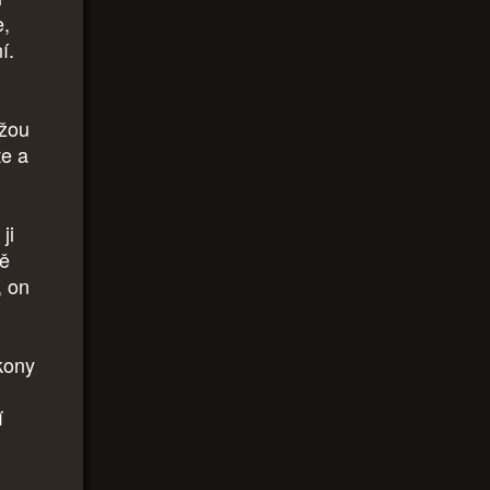
e,
í.
ážou
te a
ji
ně
, on
kony
í