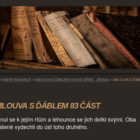
»
MAFIE ROMANCE
»
SMLOUVA S ĎÁBLEM (VOLNÁ SÉRIE...1ŘADA)
»
SMLOUVA S ĎÁB
LOUVA S ĎÁBLEM 83 ČÁST
nul se k jejím rtům a lehounce se jich dotkl svými. Oba
ušeně vydechli do úst toho druhého.