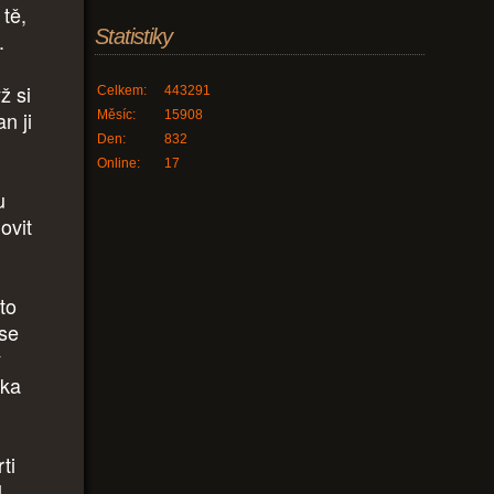
 tě,
Statistiky
.
ž si
Celkem:
443291
an ji
Měsíc:
15908
Den:
832
Online:
17
u
ovit
 to
 se
y
tka
ti
l