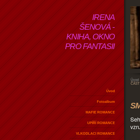
IRENA
ŠENOVÁ -
KNIHA, OKNO
PRO FANTASII
Úvod
ČÁST
Úvod
Fotoalbum
SM
MAFIE ROMANCE
Seh
UPÍŘÍ ROMANCE
vzr
VLKODLACI ROMANCE