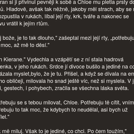
an si ji přivinul pevněji k sobě a Chloe mu pletla prsty d
sů. Hladově, avšak tak něžně, jakoby měl strach, aby se
zpustila v rukách, líbal její rty, krk, tváře a nakonec se
u vrátil k jejím rtům.
 bože, je to tak dlouho," zašeptal mezi její rty, „potřebuju
 moc, až mě to děsí."
h Kierane." Vydechla a vzápětí se z ní stala hadrová
enka, v jeho rukách. Srdce jí divoce bušilo a jediné na c
ázala myslet,bylo, že je tu. Přišel, a když se dívala na 
ho obličeji, milovala ho snad ještě víc, než si myslela. V 
ři, gestech, i pohybech, zračila se všechna láska světa.
řebuju se s tebou milovat, Chloe. Potřebuju tě cítit, vním
řebuju to tak moc, že kdybych to neudělal, asi bych už
lel."
k mě miluj. Však to je jediné, co chci. Po čem toužím,"