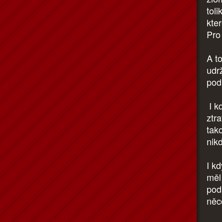
toli
kter
Pro
A t
udr
pod
I kd
ztra
tako
nik
I k
měl
pod
něc