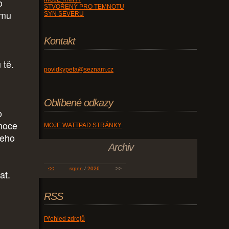
o
STVOŘENÝ PRO TEMNOTU
 mu
SYN SEVERU
Kontakt
 tě.
povidkypeta@seznam.cz
Oblíbené odkazy
o
emoce
MOJE WATTPAD STRÁNKY
jeho
Archiv
<<
srpen
/
2026
>>
at.
RSS
Přehled zdrojů