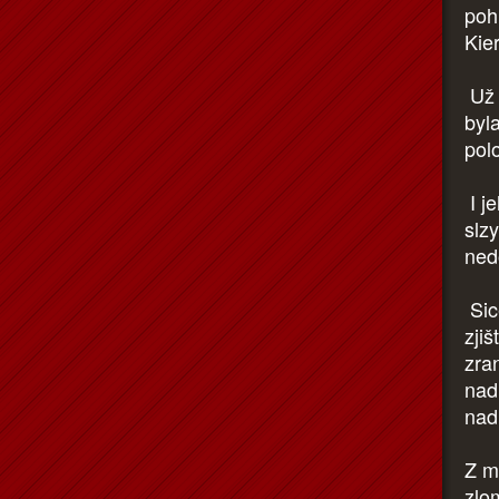
pohl
Kier
Už 
byla
polo
I j
slzy
ned
Sice
zjiš
zran
nad
nad
Z m
zlo