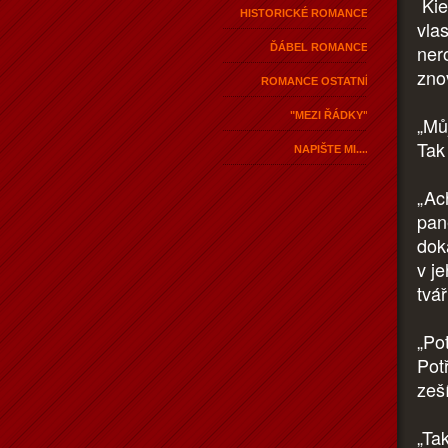
Kier
HISTORICKÉ ROMANCE
vla
nero
ĎÁBEL ROMANCE
znov
ROMANCE OSTATNÍ
"MEZI ŘÁDKY"
„Můj
Tak
NAPIŠTE MI....
„Ac
pan
dok
v je
tvá
„Pot
Pot
zeší
„Ta