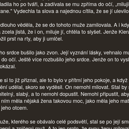
adila ho po tváři, a zadívala se mu zpříma do očí, „miluji
ane." Vydechla ta slova a najednou cítila, že se jí ulevilo
dlouho věděla, že se do tohoto muže zamilovala. A i kdy
 zcela jistá, že i on, miluje jí, chtěla to slyšet. Jenže Kier
žil prst na rty, aby ji umlčel.
eho srdce bušilo jako zvon. Její vyznání lásky, vehnalo m
 do očí. Ještě více rozbušilo jeho srdce. Jenže on to vysl
okázal.
 si to již přiznal, ale to bylo v přítmí jeho pokoje, a když
tění udělal, skoro se vyděsil. On nemohl milovat. Stal by
itelný, slabý, a to nemohl dopustit. Nemohl připustit, ab
 ním měla nějaká žena takovou moc, jako měla jeho ma
 jeho otcem.
uže, kterého se obávalo celé podsvětí, stal se po její smr
mený a zničený muž. A to jen proto, že svou ženu milova