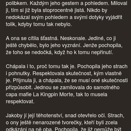
polibkem. Každým jeho gestem a pohledem. Miloval
ji, tím si již byla stoprocentně jistá. Nikdo by
nedokázal svým pohledem a svými dotyky vyjádřit
tolik, kdyby tomu tak nebylo.
A ona se cítila šťastná. Neskonale. Jediné, co ji
ještě chybělo, bylo jeho vyznání. Jenže pochopila,
že toho se nedočká, když ho k tomu nepřinutí.
Chápala i to, proč tomu tak je. Pochopila jeho strach
i pohnutky. Respektovala skutečnost, kým vlastně
je. Přijmula ji, a chápala, že se musí oné skutečnosti
přizpůsobit. Jednou se zamilovala do samotného
capa mafie La Kingpin Morte, tak to musela
respektovat.
Jakoby jí její těhotenství, snad otevřelo oči. Strach,
o ony ještě nenarozené tvorečky, kteří byli zcela
odkázáni na ně oba. Pochopila, že již nemůže být