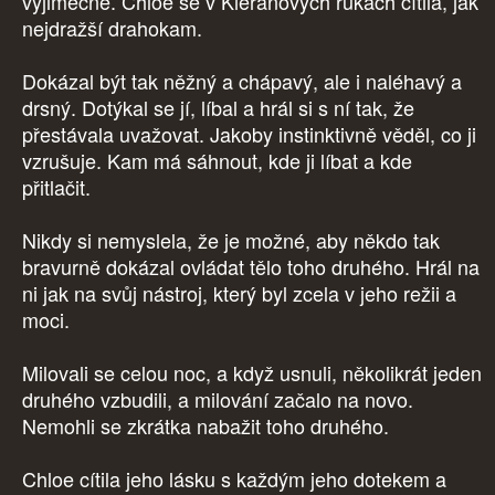
výjimečné. Chloe se v Kieranových rukách cítila, jak
nejdražší drahokam.
Dokázal být tak něžný a chápavý, ale i naléhavý a
drsný. Dotýkal se jí, líbal a hrál si s ní tak, že
přestávala uvažovat. Jakoby instinktivně věděl, co ji
vzrušuje. Kam má sáhnout, kde ji líbat a kde
přitlačit.
Nikdy si nemyslela, že je možné, aby někdo tak
bravurně dokázal ovládat tělo toho druhého. Hrál na
ni jak na svůj nástroj, který byl zcela v jeho režii a
moci.
Milovali se celou noc, a když usnuli, několikrát jeden
druhého vzbudili, a milování začalo na novo.
Nemohli se zkrátka nabažit toho druhého.
Chloe cítila jeho lásku s každým jeho dotekem a