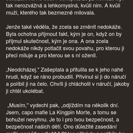
tak nerozvážná a lehkomyslná, kvůli nim. A kvůli
muži, kterého tak bezmezně milovala.
Jenže také věděla, že zcela se změnit nedokáže.
Byla ochotna přijmout fakt, kým je on, když on by
přijmul skutečnost, kým je ona. A ona zcela
nedokáže nikdy potlačit svou povahu, pro kterou ji
přeci miluje a pro kterou se s ní oženil.
„Neodcházej." Zašeptala a přitulila se k jeho nahé
hrudi, když se ráno probudili. Přivinul si ji do náručí
a políbil ji na čelo. Chvíli ji chlácholil v náručí, jakoby
ji chtěl ukolébat.
„Musím," vydechl pak, „odjíždím na několik dní.
Jsem, capo mafie La Kingpin Morte, a tomu se
bohužel nevyhnu. Je to i pro tvou bezpečnost, a
bezpečnost našich dětí. Ono důležité zasedání