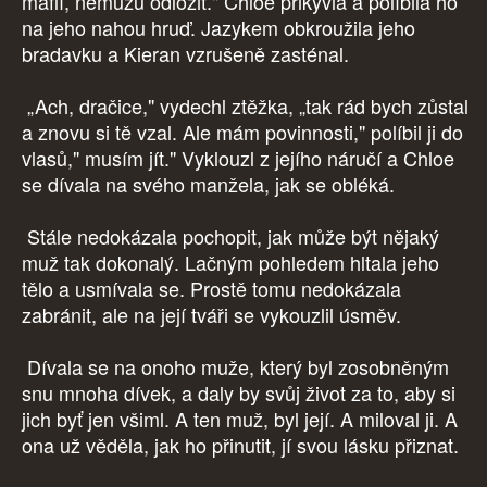
mafií, nemůžu odložit." Chloe přikývla a políbila ho
na jeho nahou hruď. Jazykem obkroužila jeho
bradavku a Kieran vzrušeně zasténal.
„Ach, dračice," vydechl ztěžka, „tak rád bych zůstal
a znovu si tě vzal. Ale mám povinnosti," políbil ji do
vlasů," musím jít." Vyklouzl z jejího náručí a Chloe
se dívala na svého manžela, jak se obléká.
Stále nedokázala pochopit, jak může být nějaký
muž tak dokonalý. Lačným pohledem hltala jeho
tělo a usmívala se. Prostě tomu nedokázala
zabránit, ale na její tváři se vykouzlil úsměv.
Dívala se na onoho muže, který byl zosobněným
snu mnoha dívek, a daly by svůj život za to, aby si
jich byť jen všiml. A ten muž, byl její. A miloval ji. A
ona už věděla, jak ho přinutit, jí svou lásku přiznat.