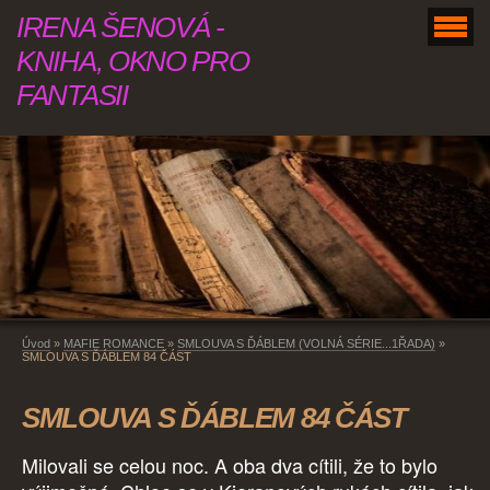
IRENA ŠENOVÁ -
KNIHA, OKNO PRO
FANTASII
Úvod
»
MAFIE ROMANCE
»
SMLOUVA S ĎÁBLEM (VOLNÁ SÉRIE...1ŘADA)
»
SMLOUVA S ĎÁBLEM 84 ČÁST
SMLOUVA S ĎÁBLEM 84 ČÁST
Milovali se celou noc. A oba dva cítili, že to bylo