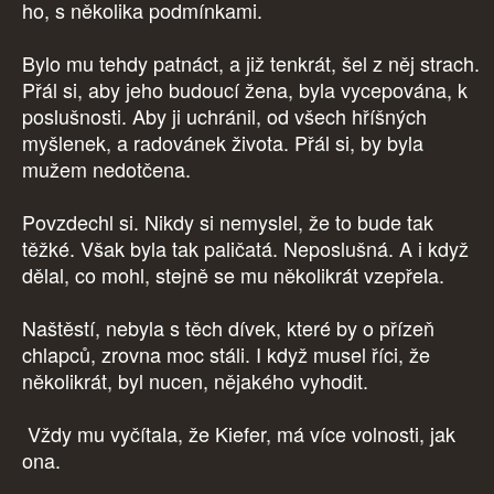
ho, s několika podmínkami.
Bylo mu tehdy patnáct, a již tenkrát, šel z něj strach.
Přál si, aby jeho budoucí žena, byla vycepována, k
poslušnosti. Aby ji uchránil, od všech hříšných
myšlenek, a radovánek života. Přál si, by byla
mužem nedotčena.
Povzdechl si. Nikdy si nemyslel, že to bude tak
těžké. Však byla tak paličatá. Neposlušná. A i když
dělal, co mohl, stejně se mu několikrát vzepřela.
Naštěstí, nebyla s těch dívek, které by o přízeň
chlapců, zrovna moc stáli. I když musel říci, že
několikrát, byl nucen, nějakého vyhodit.
Vždy mu vyčítala, že Kiefer, má více volnosti, jak
ona.