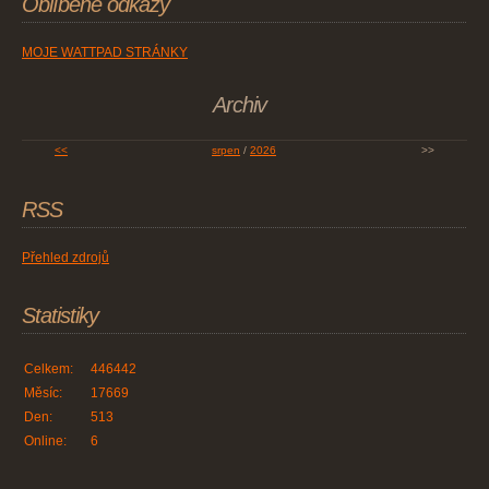
Oblíbené odkazy
MOJE WATTPAD STRÁNKY
Archiv
<<
srpen
/
2026
>>
RSS
Přehled zdrojů
Statistiky
Celkem:
446442
Měsíc:
17669
Den:
513
Online:
6