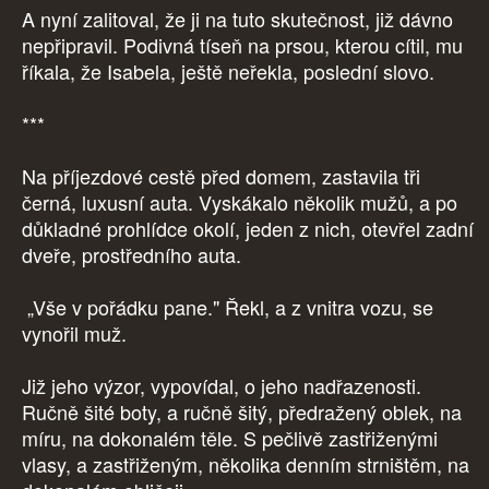
A nyní zalitoval, že ji na tuto skutečnost, již dávno
nepřipravil. Podivná tíseň na prsou, kterou cítil, mu
říkala, že Isabela, ještě neřekla, poslední slovo.
***
Na příjezdové cestě před domem, zastavila tři
černá, luxusní auta. Vyskákalo několik mužů, a po
důkladné prohlídce okolí, jeden z nich, otevřel zadní
dveře, prostředního auta.
„Vše v pořádku pane." Řekl, a z vnitra vozu, se
vynořil muž.
Již jeho výzor, vypovídal, o jeho nadřazenosti.
Ručně šité boty, a ručně šitý, předražený oblek, na
míru, na dokonalém těle. S pečlivě zastřiženými
vlasy, a zastřiženým, několika denním strništěm, na