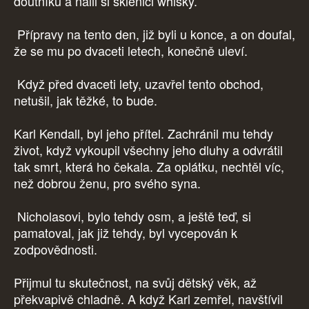
doutníků a nalil si sklenici whisky.
Přípravy na tento den, již byli u konce, a on doufal,
že se mu po dvaceti letech, konečně uleví.
Když před dvaceti lety, uzavřel tento obchod,
netušil, jak těžké, to bude.
Karl Kendall, byl jeho přítel. Zachránil mu tehdy
život, když vykoupil všechny jeho dluhy a odvrátil
tak smrt, která ho čekala. Za oplátku, nechtěl víc,
než dobrou ženu, pro svého syna.
Nicholasovi, bylo tehdy osm, a ještě teď, si
pamatoval, jak již tehdy, byl vycepován k
zodpovědnosti.
Přijmul tu skutečnost, na svůj dětský věk, až
překvapivě chladně. A když Karl zemřel, navštívil