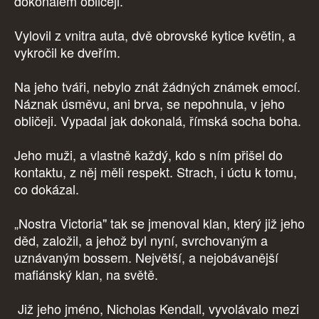
dokonalém obličeji.
Vylovil z vnitra auta, dvě obrovské kytice květin, a
vykročil ke dveřím.
Na jeho tváři, nebylo znát žádných známek emocí.
Náznak úsměvu, ani brva, se nepohnula, v jeho
obličeji. Vypadal jak dokonalá, římská socha boha.
Jeho muži, a vlastně každý, kdo s ním přišel do
kontaktu, z něj měli respekt. Strach, i úctu k tomu,
co dokázal.
„Nostra Victoria" tak se jmenoval klan, který již jeho
děd, založil, a jehož byl nyní, svrchovaným a
uznávaným bossem. Největší, a nejobávanější
mafiánský klan, na světě.
Již jeho jméno, Nicholas Kendall, vyvolávalo mezi