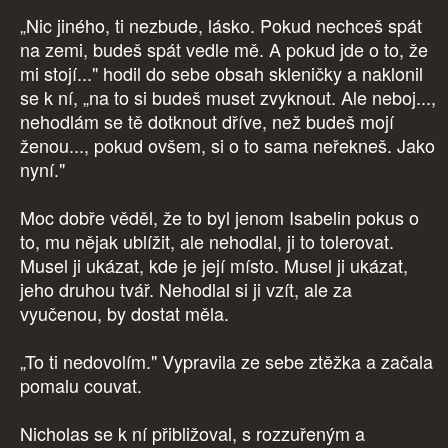
„Nic jiného, ti nezbude, lásko. Pokud nechceš spát
na zemi, budeš spát vedle mě. A pokud jde o to, že
mi stojí..." hodil do sebe obsah skleničky a naklonil
se k ní, „na to si budeš muset zvyknout. Ale neboj...,
nehodlám se tě dotknout dříve, než budeš mojí
ženou..., pokud ovšem, si o to sama neřekneš. Jako
nyní."
Moc dobře věděl, že to byl jenom Isabelin pokus o
to, mu nějak ublížit, ale nehodlal, ji to tolerovat.
Musel ji ukázat, kde je její místo. Musel ji ukázat,
jeho druhou tvář. Nehodlal si ji vzít, ale za
vyučenou, by dostat měla.
„To ti nedovolím." Vypravila ze sebe ztěžka a začala
pomalu couvat.
Nicholas se k ní přibližoval, s rozzuřeným a