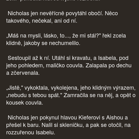
Nicholas jen nevěřícně povytáhl obočí. Něco
takového, nečekal, ani od ní.
„Máš na mysli, lásko, to..., že mi stál?" řekl zcela
klidně, jakoby se nechumelilo.
Sestoupil až k ní. Utáhl si kravatu, a Isabela, pod
jeho pohledem, maličko couvla. Zalapala po dechu
a zčervenala.
„Jistě," vykoktala, vykolejena, jeho klidným výrazem,
„nebudu s tebou spát." Zamračila se na něj, a opět o
kousek couvla.
Nicholas jen pokynul hlavou Kieferovi s Aishou a
přešel k baru. Nalil si skleničku, a pak se otočil, na
rozzuřenou Isabelu.