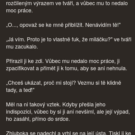
rozčileným výrazem ve tváři, a vůbec mu to nedalo
moc práce.
„O..., opovaž se ke mně přiblížit. Nenávidím tě!"
„Já vím. Proto je to vlastně fuk, že miláčku?" ve tváři
mu zacukalo.
Přirazil ji ke zdi. Vůbec mu nedalo moc práce, ji
zpacifikovat a přimět ji k tomu, aby se ani nehnula.
„Chceš ukázat, proč mi stojí? Vezmu si tě klidně
tady, a teď!"
Měl na ni takový vztek. Kdyby přešla jeho
indispozici, vůbec by si ji ani nevšiml, ale její výpad,
ho zasáhl, přímo do srdce.
Zhluboka se nadechl a vrhl se na její ústa. Tiskl ji ke