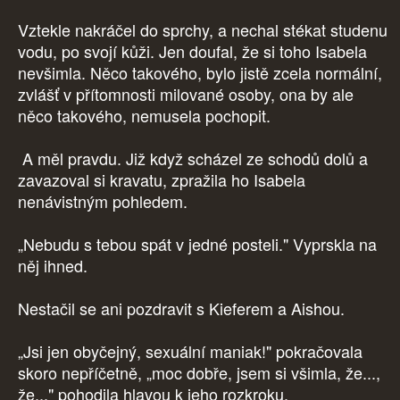
Vztekle nakráčel do sprchy, a nechal stékat studenu
vodu, po svojí kůži. Jen doufal, že si toho Isabela
nevšimla. Něco takového, bylo jistě zcela normální,
zvlášť v přítomnosti milované osoby, ona by ale
něco takového, nemusela pochopit.
A měl pravdu. Již když scházel ze schodů dolů a
zavazoval si kravatu, zpražila ho Isabela
nenávistným pohledem.
„Nebudu s tebou spát v jedné posteli." Vyprskla na
něj ihned.
Nestačil se ani pozdravit s Kieferem a Aishou.
„Jsi jen obyčejný, sexuální maniak!" pokračovala
skoro nepříčetně, „moc dobře, jsem si všimla, že...,
že..." pohodila hlavou k jeho rozkroku.