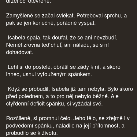
držel oči otevřené.
Zamyšleně se začal svlékat. Potřeboval sprchu, a
pak se jen konečně, pořádně vyspat.
Isabela spala, tak doufal, že se ani nevzbudí.
Neměl zrovna teď chuť, ani náladu, se s ní
dohadovat.
Lehl si do postele, obrátil se zády k ní, a skoro
ihned, usnul vytouženým spánkem.
Když se probudil, Isabela již tam nebyla. Bylo skoro
před polednem, a to pro něj nebylo běžné. Ale
čtyřdenní deficit spánku, si vyžádal své.
Rozčileně, si promnul čelo. Jeho tělo, se zřejmě i v
podvědomí spánku, naladilo na její přítomnost, a
probudilo se k životu.