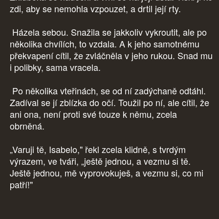
zdi, aby se nemohla vzpouzet, a drtil její rty.
Házela sebou. Snažila se jakkoliv vykroutit, ale po
několika chvílích, to vzdala. A k jeho samotnému
překvapení cítil, že zvláčněla v jeho rukou. Snad mu
i polibky, sama vracela.
Po několika vteřinách, se od ní zadýchaně odtáhl.
Zadíval se jí zblízka do očí. Toužil po ní, ale cítil, že
ani ona, není proti své touze k němu, zcela
obrněná.
„Varuji tě, Isabelo," řekl zcela klidně, s tvrdým
výrazem, ve tváři, „ještě jednou, a vezmu si tě.
Ještě jednou, mě vyprovokuješ, a vezmu si, co mi
patří!"