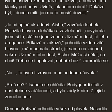
Nicholasovou ženou, tak si to užívej, a neházej mu
klacky pod nohy. Uvidíš, jak potom obrátí. Dokáže
být, i docela milí, jen mu to musíš dovolit."
„Je mi úplně ukradený, Aisho," zavrčela Isabela.
Položila hlavu do lehátka a zavřela oči, „nevybrala
jsem si to, stát se jeho ženou. Již mám dost, té jeho
arogance. Příkazů a zákazů," pohodila vzdorovitě
hlavou, „mám pomalu strach, jít sama na záchod,
sakra. Už mám toho dost, Aisho. Můžu si dělat, co
chci! Třeba se i opalovat, nahoře bez!" zamračila se.
„No..., to bych ti zrovna, moc nedoporučovala."
„Proč ne?!" Isabela se ohlédla. Bodyguardi stáli v
dostatečné vzdálenosti, a byla zády k nim. Z jejich
zorného pole.
Demonstrativně odhodila vršek od plavek. Nasadila