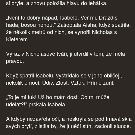
si brýle, a znovu položila hlavu do lehátka.
„Není to dobrý nápad, Isabelo. Věř mi. Dráždíš
hada, bosou nohou." Zašeptala Aisha, když spatřila,
že několik metrů od nich, se vynořil Nicholas s
Kieferem.
Výraz v Nicholasově tváři, ji utvrdil v tom, že měla
pravdu.
Když spatřil Isabelu, vystřídalo se v jeho obličeji,
několik emocí. Údiv. Zlost. Vztek. Přímo zuřil.
„To je mi fuk! Už ho mám dost. Co mi může
udělat?!" prskala Isabela.
A kdyby nezavřela oči, a neskryla se pod tmavá skla
svých brýlí, zjistila by, že jí něčí stín, zaclonil slunce.