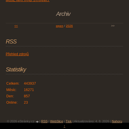
MOJE WATTPAD STRÁNKY
Archiv
<<
srpen
/
2026
>>
RSS
Přehled zdrojů
Statistiky
Celkem:
443937
Měsíc:
16271
Den:
857
Online:
23
© 2026 eStránky.cz
|
RSS
|
WebSlice
|
Tisk
|
Aktualizováno: 4. 8. 2026
|
Nahoru
↑