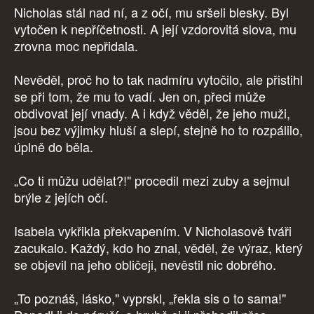
Nicholas stál nad ní, a z očí, mu sršeli blesky. Byl
vytočen k nepříčetnosti. A její vzdorovitá slova, mu
zrovna moc nepřidala.
Nevěděl, proč ho to tak nadmíru vytočilo, ale přistihl
se při tom, že mu to vadí. Jen on, přeci může
obdivovat její vnady. A i když věděl, že jeho muži,
jsou bez výjimky hluší a slepí, stejně ho to rozpálilo,
úplně do běla.
„Co ti můžu udělat?!" procedil mezi zuby a sejmul
brýle z jejích očí.
Isabela vykřikla překvapením. V Nicholasově tváři
zacukalo. Každý, kdo ho znal, věděl, že výraz, který
se objevil na jeho obličeji, nevěstil nic dobrého.
„To poznáš, lásko," vyprskl, „řekla sis o to sama!"