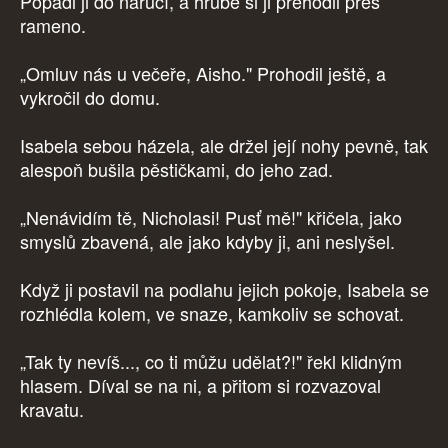
Popadl ji do náručí, a hrubě si ji přehodil přes
rameno.
„Omluv nás u večeře, Aisho." Prohodil ještě, a
vykročil do domu.
Isabela sebou házela, ale držel její nohy pevně, tak
alespoň bušila pěstičkami, do jeho zad.
„Nenávidím tě, Nicholasi! Pusť mě!" křičela, jako
smyslů zbavená, ale jako kdyby ji, ani neslyšel.
Když ji postavil na podlahu jejich pokoje, Isabela se
rozhlédla kolem, ve snaze, kamkoliv se schovat.
„Tak ty nevíš..., co ti můžu udělat?!" řekl klidným
hlasem. Díval se na ni, a přitom si rozvazoval
kravatu.