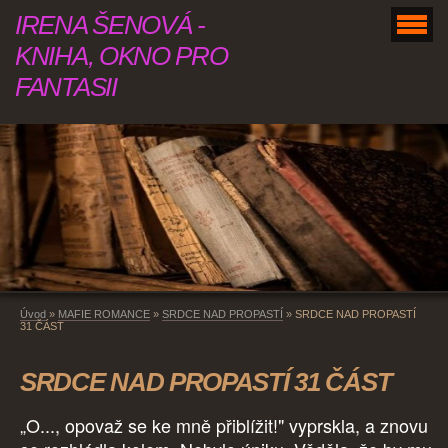
IRENA ŠENOVÁ -
KNIHA, OKNO PRO
FANTASII
Úvod
»
MAFIE ROMANCE
»
SRDCE NAD PROPASTÍ
»
SRDCE NAD PROPASTÍ
31 ČÁST
SRDCE NAD PROPASTÍ 31 ČÁST
„O..., opovaž se ke mně přiblížit!" vyprskla, a znovu