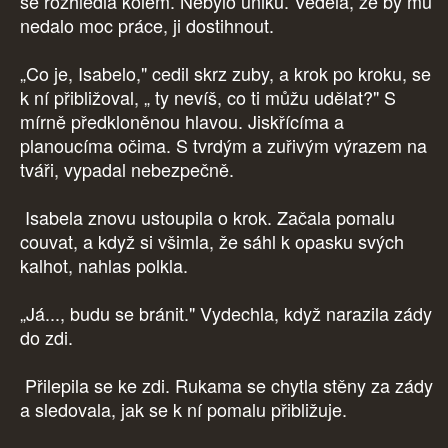
se rozhlédla kolem. Nebylo úniku. Věděla, že by mu
nedalo moc práce, ji dostihnout.
„Co je, Isabelo," cedil skrz zuby, a krok po kroku, se
k ní přibližoval, „ ty nevíš, co ti můžu udělat?" S
mírně předkloněnou hlavou. Jiskřícíma a
planoucíma očima. S tvrdým a zuřivým výrazem na
tváři, vypadal nebezpečně.
Isabela znovu ustoupila o krok. Začala pomalu
couvat, a když si všimla, že sáhl k opasku svých
kalhot, nahlas polkla.
„Já..., budu se bránit." Vydechla, když narazila zády
do zdi.
Přilepila se ke zdi. Rukama se chytla stěny za zády
a sledovala, jak se k ní pomalu přibližuje.