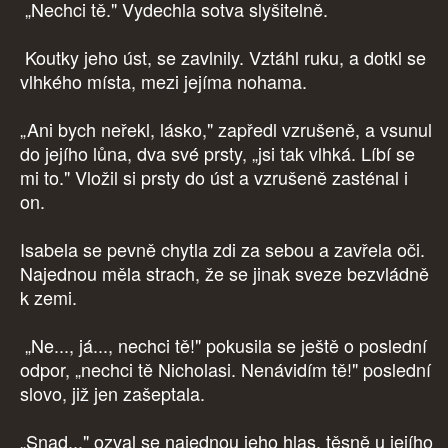
„Nechci tě." Vydechla sotva slyšitelně.
Koutky jeho úst, se zavlnily. Vztáhl ruku, a dotkl se
vlhkého místa, mezi jejíma nohama.
„Ani bych neřekl, lásko," zapředl vzrušeně, a vsunul
do jejího lůna, dva své prsty, „jsi tak vlhká. Líbí se
mi to." Vložil si prsty do úst a vzrušeně zasténal i
on.
Isabela se pevně chytla zdi za sebou a zavřela oči.
Najednou měla strach, že se jinak sveze bezvládně
k zemi.
„Ne..., já..., nechci tě!" pokusila se ještě o poslední
odpor, „nechci tě Nicholasi. Nenávidím tě!" poslední
slovo, již jen zašeptala.
„Snad..." ozval se najednou jeho hlas, těsně u jejího