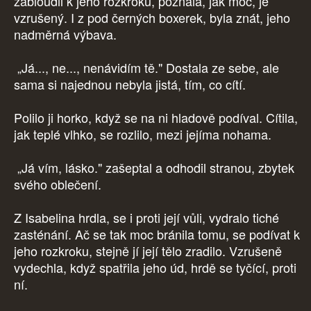
zabloudil k jeho rozkroku, poznala, jak moc, je
vzrušený. I z pod černých boxerek, byla znát, jeho
nadměrná výbava.
„Já..., ne..., nenávidím tě." Dostala ze sebe, ale
sama si najednou nebyla jistá, tím, co cítí.
Polilo ji horko, když se na ni hladově podíval. Cítila,
jak teplé vlhko, se rozlilo, mezi jejíma nohama.
„Já vím, lásko." zašeptal a odhodil stranou, zbytek
svého oblečení.
Z Isabelina hrdla, se i proti její vůli, vydralo tiché
zasténání. Ač se tak moc bránila tomu, se podívat k
jeho rozkroku, stejně jí její tělo zradilo. Vzrušeně
vydechla, když spatřila jeho úd, hrdě se tyčící, proti
ní.