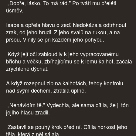
„Dobře, lásko. To má rád." Po tváři mu přelétl
úsměv.
Isabela opřela hlavu o zeď. Nedokázala odtrhnout
zrak, od jeho hrudi. Z jeho svalů na rukou, a na
prsou. Vlnily se při každém jeho pohybu.
Když její oči zabloudily k jeho vypracovanému
břichu a véčku, zbíhajícímu se k lemu kalhot, začala
zrychleně dýchat.
A když rozepnul zip na kalhotách, tehdy kontrolu
nad svým dechem, ztratila úplně.
„Nenávidím tě." Vydechla, ale sama cítila, že ji tón
jejího hlasu zradil.
Zastavil se pouhý krok před ní. Cítila horkost jeho
těla, která z něj sálala.