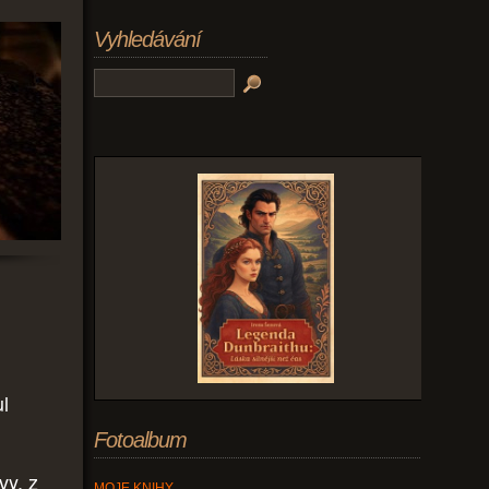
Vyhledávání
l
Fotoalbum
vy, z
MOJE KNIHY