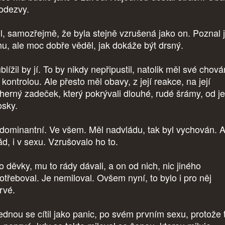
 odezvy.
il, samozřejmě, že byla stejně vzrušená jako on. Poznal j
hu, ale moc dobře věděl, jak dokáže být drsný.
lížil by jí. To by nikdy nepřipustil, natolik měl své chová
kontrolou. Ale přesto měl obavy, z její reakce, na její
herný zadeček, který pokrývali dlouhé, rudé šrámy, od j
osky.
 dominantní. Ve všem. Měl nadvládu, tak byl vychován. 
ád, i v sexu. Vzrušovalo ho to.
o děvky, mu to rády dávali, a on od nich, nic jiného
otřeboval. Je nemiloval. Ovšem nyní, to bylo i pro něj
rvé.
ednou se cítil jako panic, po svém prvním sexu, protože 