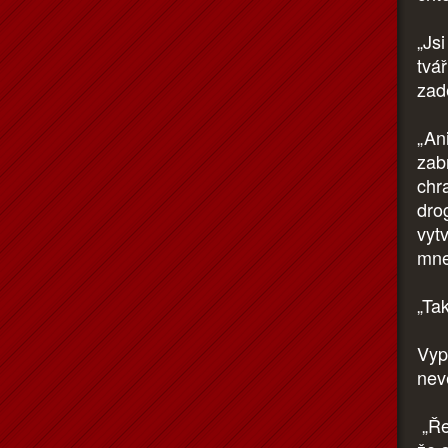
„Jsi
tvář
zad
„Ani
zabr
chr
dro
vytv
mne
„Tak
Vyp
nev
„Ře