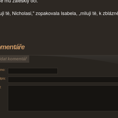
se mu zaleskly oči.
uji tě, Nicholasi," zopakovala Isabela, „miluji tě, k zblázn
mentáře
idat komentář
no:
pis:
: