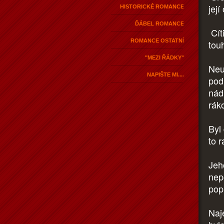
její
HISTORICKÉ ROMANCE
ĎÁBEL ROMANCE
Cít
ROMANCE OSTATNÍ
tou
"MEZI ŘÁDKY"
Neub
NAPIŠTE MI....
pod 
nád
rák
Byl
to r
Jeh
nep
pop
Naj