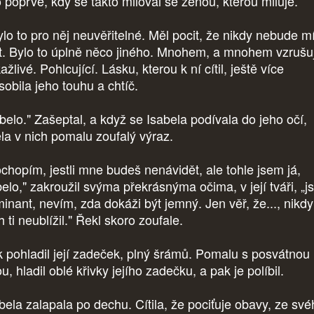
o poprvé, kdy se takto miloval se ženou, kterou miluje.
ylo to pro něj neuvěřitelné. Měl pocit, že nikdy nebude m
t. Bylo to úplně něco jiného. Mnohem, a mnohem vzrušuj
žlivé. Pohlcující. Lásku, kterou k ní cítil, ještě více
sobila jeho touhu a chtíč.
abelo." Zašeptal, a když se Isabela podívala do jeho očí,
ěla v nich pomalu zoufalý výraz.
chopím, jestli mne budeš nenávidět, ale tohle jsem já,
belo," zakroužil svýma překrásnýma očima, v její tváři, „
inant, nevím, zda dokáži být jemný. Jen věř, že..., nikdy
 ti neublížil." Řekl skoro zoufale.
 pohladil její zadeček, plný šrámů. Pomalu s posvátnou
u, hladil oblé křivky jejího zadečku, a pak je políbil.
bela zalapala po dechu. Cítila, že pociťuje obavy, ze sv