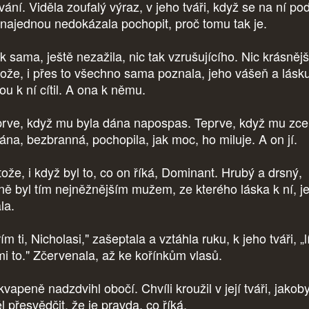
ání. Viděla zoufalý výraz, v jeho tváři, když se na ní pod
 najednou nedokázala pochopit, proč tomu tak je.
k sama, ještě nezažila, nic tak vzrušujícího. Nic krásnějš
tože, i přes to všechno sama poznala, jeho vášeň a lásku
ou k ní cítil. A ona k němu.
rve, když mu byla dána napospas. Teprve, když mu zce
ána, bezbranná, pochopila, jak moc, ho miluje. A on jí.
tože, i když byl to, co on říká, Dominant. Hrubý a drsný,
jně byl tím nejněžnějším mužem, ze kterého láska k ní, j
ala.
ím ti, Nicholasi," zašeptala a vztáhla ruku, k jeho tváři, „l
mi to." Zčervenala, až ke kořínkům vlasů.
vapeně nadzdvihl obočí. Chvíli kroužil v její tváři, jakob
l přesvědčit, že je pravda, co říká.