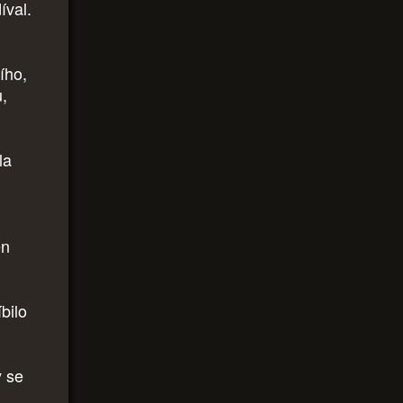
íval.
ího,
,
la
en
íbilo
y se