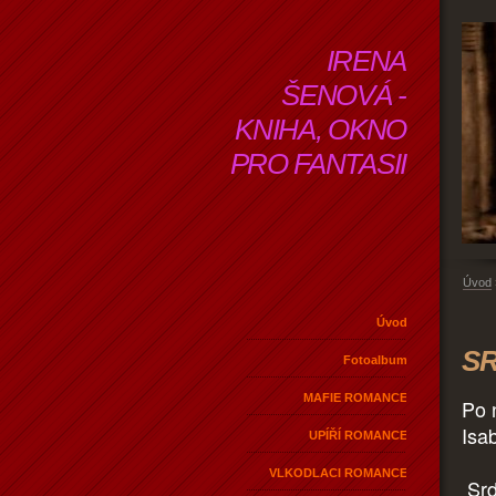
IRENA
ŠENOVÁ -
KNIHA, OKNO
PRO FANTASII
Úvod
Úvod
SR
Fotoalbum
MAFIE ROMANCE
Po 
Isab
UPÍŘÍ ROMANCE
VLKODLACI ROMANCE
Srd