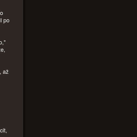
po
il po
o,"
že,
, až
it,