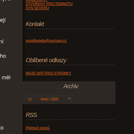
STVOŘENÝ PRO TEMNOTU
SYN SEVERU
ejí
Kontakt
ní
povidkypeta@seznam.cz
eho
Oblíbené odkazy
MOJE WATTPAD STRÁNKY
A měl
Archiv
<<
srpen
/
2026
>>
RSS
to
Přehled zdrojů