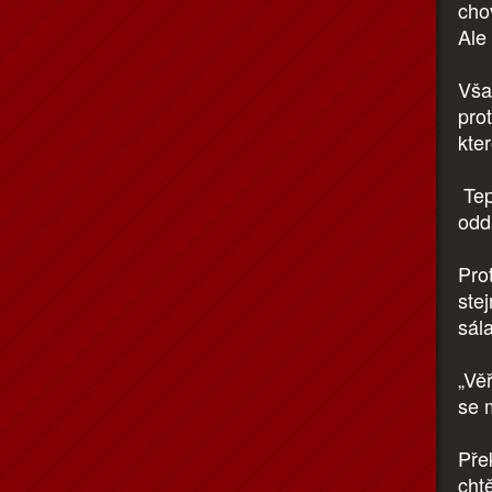
chov
Ale
Vša
pro
kter
Tep
odd
Pro
ste
sál
„Věř
se 
Přek
chtě