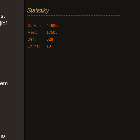
Statistiky
íst
ící.
Celkem:
446005
Měsíc:
17505
Den:
628
Online:
10
jsem
ého