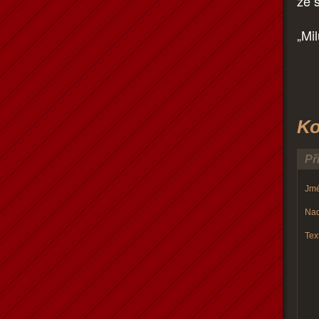
že 
„Mil
Ko
Př
Jmé
Nad
Text