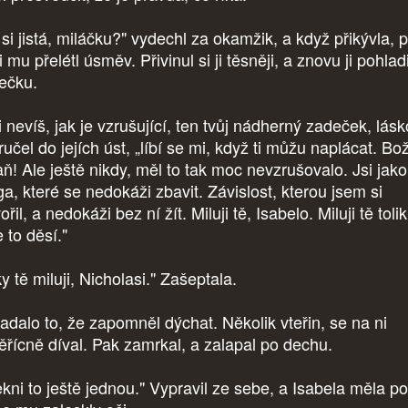
 si jistá, miláčku?" vydechl za okamžik, a když přikývla, 
i mu přelétl úsměv. Přivinul si ji těsněji, a znovu ji pohlad
ečku.
 nevíš, jak je vzrušující, ten tvůj nádherný zadeček, lásk
učel do jejích úst, „líbí se mi, když ti můžu naplácat. Bo
aň! Ale ještě nikdy, měl to tak moc nevzrušovalo. Jsi jako
ga, které se nedokáži zbavit. Závislost, kterou jsem si
ořil, a nedokáži bez ní žít. Miluji tě, Isabelo. Miluji tě tolik
 to děsí."
y tě miluji, Nicholasi." Zašeptala.
adalo to, že zapomněl dýchat. Několik vteřin, se na ni
ěřícně díval. Pak zamrkal, a zalapal po dechu.
kni to ještě jednou." Vypravil ze sebe, a Isabela měla poc