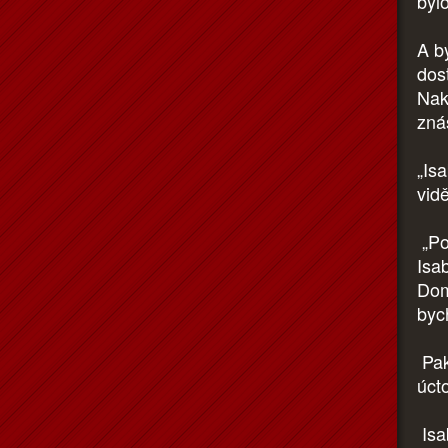
byl
A b
dos
Naka
zná
„Is
vid
„Po
Isa
Dom
bych
Pak
úcto
Isa