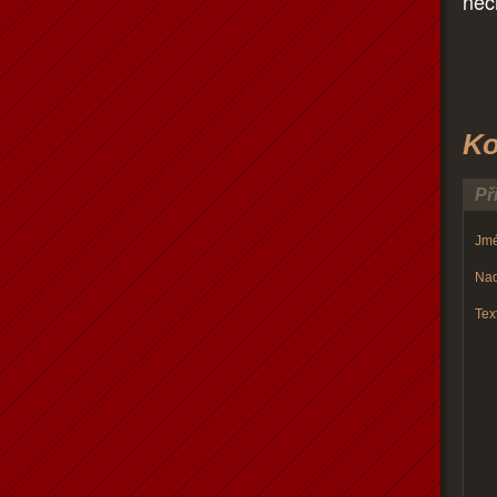
nech
Ko
Př
Jmé
Nad
Text