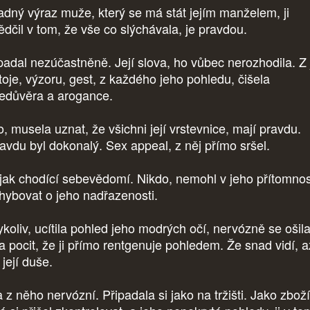
adný výraz muže, který se má stát jejím manželem, ji
ědčil v tom, že vše co slýchávala, je pravdou.
adal nezúčastněně. Její slova, ho vůbec nerozhodila. Z
toje, výzoru, gest, z každého jeho pohledu, čišela
edůvěra a arogance.
, musela uznat, že všichni její vrstevnice, mají pravdu.
avdu byl dokonalý. Sex appeal, z něj přímo sršel.
 jak chodící sebevědomí. Nikdo, nemohl v jeho přítomnos
hybovat o jeho nadřazenosti.
koliv, ucítila pohled jeho modrých očí, nervózně se ošila
a pocit, že ji přímo rentgenuje pohledem. Že snad vidí, 
 její duše.
 z něho nervózní. Připadala si jako na tržišti. Jako zboží