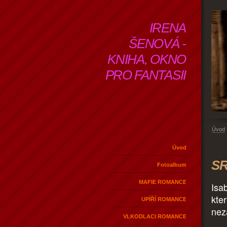
IRENA
ŠENOVÁ -
KNIHA, OKNO
PRO FANTASII
Úvod
Úvod
SR
Fotoalbum
MAFIE ROMANCE
Isa
kte
UPÍŘÍ ROMANCE
nez
VLKODLACI ROMANCE