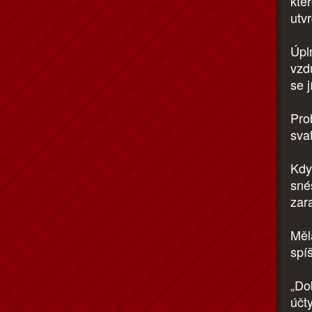
kter
utvr
Úpl
vzd
se j
Prob
svat
Kdy
sné
zara
Měl
spí
„Do
účt