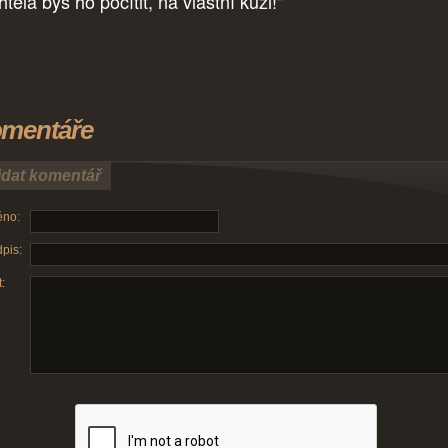
těla bys ho pocítit, na vlastní kůži!"
mentáře
idat komentář
no:
pis:
: