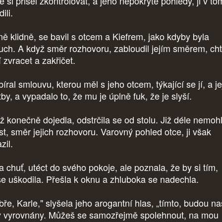
é si přišel zkontrolovat, a jeho nepokryté pohledy, ji v to
dili.
ně klidně, se bavil s otcem a Kiefrem, jako kdyby byla
uch. A když směr rozhovoru, zabloudil jejím směrem, cht
í zvracet a zakřičet.
íral smlouvu, kterou měl s jeho otcem, týkající se jí, a je
by, a vypadalo to, že mu je úplně fuk, že je slyší.
ž konečně dojedla, odstrčila se od stolu. Již déle nemoh
st, směr jejich rozhovoru. Varovný pohled otce, ji však
zil.
a chuť, utéct do svého pokoje, ale poznala, že by si tím,
še uškodila. Přešla k oknu a zhluboka se nadechla.
bře, Karle," slyšela jeho arogantní hlas, „tímto, budou n
y vyrovnány. Můžeš se samozřejmě spolehnout, na mou