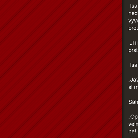
Isa
ned
vyv
pro
„Tí
prst
Isab
„Já?
si 
Sáh
„Op
velm
ne!