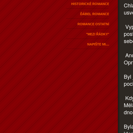
Chl
HISTORICKÉ ROMANCE
usv
ĎÁBEL ROMANCE
ROMANCE OSTATNÍ
Vyp
pos
"MEZI ŘÁDKY"
seb
NAPIŠTE MI....
Ano
Opr
Byl
poc
Kdy
Měl
dno
Byla