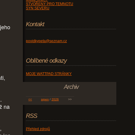
STVOŘENÝ PRO TEMNOTU
SYN SEVERU
Kontakt
 jeho
povidkypeta@seznam.cz
Oblíbené odkazy
MOJE WATTPAD STRÁNKY
ti,
Archiv
.
<<
srpen
/
2026
>>
až na
RSS
,
Přehled zdrojů