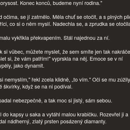
korysost. Konec konců, budeme nyní rodina."
 očima, se jí zatmělo. Měla chuť se otočit, a s plných pli
říci, co si o něm myslí. Nadechla se, a zprudka se otočil
alu vykřikla překvapením. Stál najednou za ní.
k si vůbec, můžete myslet, že sem smíte jen tak nakráče
let si, že vám patřím!" vyprskla na něj. Emoce se v ní
ypěly, jako dynamit.
si nemyslím," řekl zcela klidně, „to vím." Oči se mu zúžil
é škvírky, když se na ni podíval.
adal nebezpečně, a tak moc si jistý, sám sebou.
l do kapsy u saka a vytáhl malou krabičku. Rozevřel ji a
dal nádherný, zlatý prsten posázený diamanty.