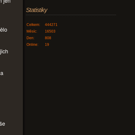
m jen
Statistiky
Celkem:
444271
ělo
Měsíc:
16503
Den:
808
Online:
19
jich
la
aše