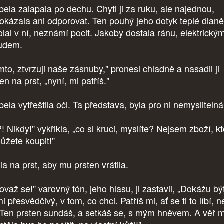
bela zalapala po dechu. Chytl ji za ruku, ale najednou,
okázala ani odporovat. Ten pouhý jeho dotyk teplé dlaně
olal v ní, neznámí pocit. Jakoby dostala ránu, elektrický
udem.
mto, ztvrzuji naše zásnuby," pronesl chladně a nasadil ji
en na prst, „nyní, mi patříš."
ela vytřeštila oči. Ta představa, byla pro ni nemysliteln
! Nikdy!" vykřikla, „co si kruci, myslíte? Nejsem zboží, k
můžete koupit!"
la na prst, aby mu prsten vrátila.
ovaž se!" varovný tón, jeho hlasu, ji zastavil, „Dokážu bý
i přesvědčivý, v tom, co chci. Patříš mi, ať se ti to líbí, 
 Ten prsten sundáš, a setkáš se, s mým hněvem. A věř mi