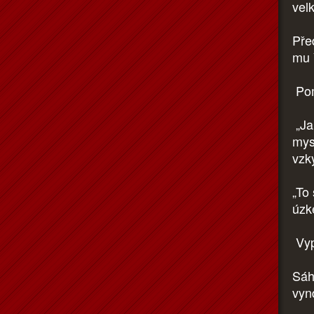
vel
Před
mu 
Pom
„Ja
mys
vzk
„To 
úzk
Vyp
Sáh
vyn